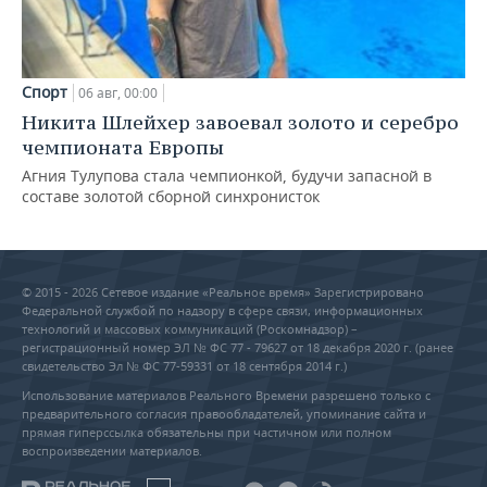
Спорт
06 авг, 00:00
Никита Шлейхер завоевал золото и серебро
чемпионата Европы
Агния Тулупова стала чемпионкой, будучи запасной в
составе золотой сборной синхронисток
© 2015 - 2026 Сетевое издание «Реальное время» Зарегистрировано
Федеральной службой по надзору в сфере связи, информационных
технологий и массовых коммуникаций (Роскомнадзор) –
регистрационный номер ЭЛ № ФС 77 - 79627 от 18 декабря 2020 г. (ранее
свидетельство Эл № ФС 77-59331 от 18 сентября 2014 г.)
Использование материалов Реального Времени разрешено только с
предварительного согласия правообладателей, упоминание сайта и
прямая гиперссылка обязательны при частичном или полном
воспроизведении материалов.