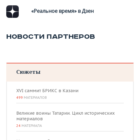
ВОДНЫЕ ВИДЫ СПОРТА
ОБРАЗОВАНИЕ
«Реальное время» в Дзен
ХОККЕЙ С МЯЧОМ
ПРОИСШЕСТВИЯ
НОВОСТИ ПАРТНЕРОВ
Сюжеты
XVI саммит БРИКС в Казани
499
МАТЕРИАЛОВ
Великие воины Татарии. Цикл исторических
материалов
24
МАТЕРИАЛА