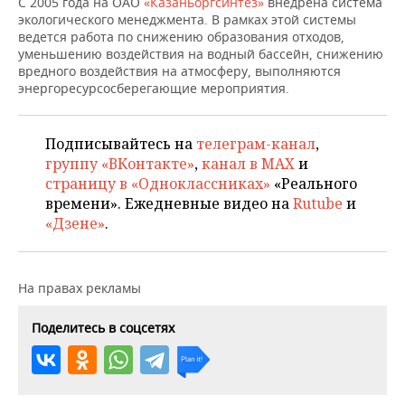
С 2005 года на ОАО
«Казаньоргсинтез»
внедрена система
НЕФТЕХИМИЯ
экологического менеджмента. В рамках этой системы
РОЗНИЧНАЯ ТОРГОВЛЯ
НОВОСТИ ТЕХНОЛОГИЙ
МЕРОПРИЯТИЯ
ведется работа по снижению образования отходов,
НЕФТЬ
уменьшению воздействия на водный бассейн, снижению
вредного воздействия на атмосферу, выполняются
ТРАНСПОРТ
IT
НОВОСТИ МЕРОПРИЯТИЙ
СПОРТ
энергоресурсосберегающие мероприятия.
ОПК
УСЛУГИ
МЕДИА
ВЫЕЗДНАЯ РЕДАКЦИЯ
НОВОСТИ СПОРТА
ОБЩЕСТВО
ЭНЕРГЕТИКА
Подписывайтесь на
телеграм-канал
,
ТЕЛЕКОММУНИКАЦИИ
БИЗНЕС-БРАНЧИ
ФУТБОЛ
НОВОСТИ ОБЩЕСТВА
ФОТОГАЛЕРЕЯ
группу «ВКонтакте»
,
канал в MAX
и
страницу в «Одноклассниках»
«Реального
ONLINE-КОНФЕРЕНЦИИ
ХОККЕЙ
ВЛАСТЬ
СЮЖЕТЫ
времени». Ежедневные видео на
Rutube
и
«Дзене»
.
ОТКРЫТАЯ ЛЕКЦИЯ
БАСКЕТБОЛ
ИНФРАСТРУКТУРА
СПРАВОЧНИК
ВОЛЕЙБОЛ
ИСТОРИЯ
СПИСОК ПЕРСОН
ПОЛНАЯ ВЕРСИЯ
На правах рекламы
КИБЕРСПОРТ
КУЛЬТУРА
СПИСОК КОМПАНИЙ
Поделитесь в соцсетях
ФИГУРНОЕ КАТАНИЕ
МЕДИЦИНА