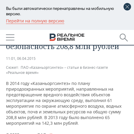
Вы были автоматически перенаправлены на мобильную
версию.
Перейти на полную версию
РЕГИОНЫ
«Казаньоргсинтез» потратил в
БАШКОРТОСТАН
НОВОСТИ
2014 году на экологическую
безопасность 208,8 млн рублей
ТАТАРСТАН
АНАЛИТИКА
11:01, 06.04.2015
УДМУРТИЯ
НОВОСТИ АНАЛИТИКИ
ЭКОНОМИКА
Сюжет:
ПАО «Казаньоргсинтез» – статьи в бизнес-газете
«Реальное время»
ДЕКЛАРАЦИИ О ДОХОДАХ
НОВОСТИ ЭКОНОМИКИ
ПРОМЫШЛЕННОСТЬ
В 2014 году «Казаньоргсинтез» по плану
природоохранных мероприятий, направленных на
КОРОЛИ ГОСЗАКАЗА ПФО
ФИНАНСЫ
НОВОСТИ
НЕДВИЖИМОСТЬ
ПРОМЫШЛЕННОСТИ
предотвращение вредного воздействия объектов
эксплуатации на окружающую среду, выполнил 61
ВУЗЫ ТАТАРСТАНА
БАНКИ
НОВОСТИ НЕДВИЖИМОСТИ
АВТО
мероприятие по охране атмосферного воздуха, водных
АГРОПРОМ
объектов, почв и земельных ресурсов на общую сумму
208,8 млн рублей. В 2013 году было выполнено 65
КОМУ ПРИНАДЛЕЖАТ
БЮДЖЕТ
НОВОСТИ АВТО
БИЗНЕС
ТОРГОВЫЕ ЦЕНТРЫ
МАШИНОСТРОЕНИЕ
мероприятий на 142,3 млн рублей.
ТАТАРСТАНА
ИНВЕСТИЦИИ
НОВОСТИ БИЗНЕСА
ТЕХНОЛОГИИ