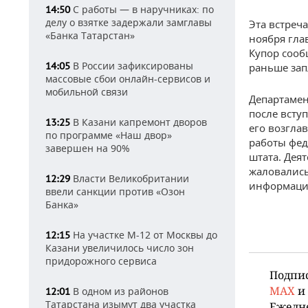
С работы — в наручниках: по
14:50
делу о взятке задержали замглавы
Эта встреч
«Банка Татарстан»
ноября гла
Купор сооб
В России зафиксированы
14:05
раньше зап
массовые сбои онлайн-сервисов и
мобильной связи
Департамен
после всту
В Казани капремонт дворов
13:25
его возгла
по программе «Наш двор»
работы фед
завершен на 90%
штата. Дея
жаловалис
Власти Великобритании
12:29
информаци
ввели санкции против «Озон
Банка»
На участке М-12 от Москвы до
12:15
Казани увеличилось число зон
придорожного сервиса
Подпи
MAX
и
В одном из районов
12:01
Татарстана изымут два участка
Ежедн