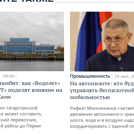
а
Промышленность
00:00
28 июл, 2
гамбит: как «Водолет»
На автопилоте: кто буд
РТ» поделят влияние на
управлять беспилотно
Каме
мобильностью
ю татарстанской
Рифкат Минниханов считает
и может составить
движение автономного тран
кий перевозчик,
шоссе, воде и в воздухе над
й рейсы до Перми
координировать с единой 