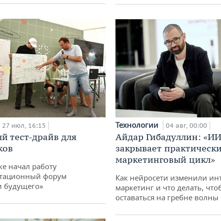
Технологии
27 июл, 16:15
04 авг, 00:00
й тест-драйв для
Айдар Гибадуллин: «ИИ
ков
закрывает практически
маркетинговый цикл»
ке начал работу
тационный форум
Как нейросети изменили ин
и будущего»
маркетинг и что делать, что
оставаться на гребне волны