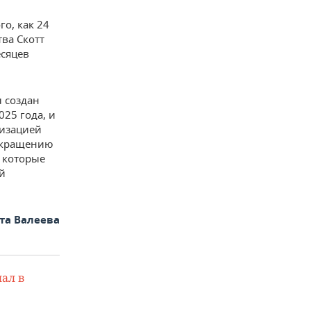
о, как 24
ва Скотт
есяцев
 создан
025 года, и
мизацией
сокращению
 которые
й
та Валеева
ал в