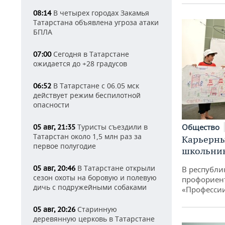
В четырех городах Закамья
08:14
Татарстана объявлена угроза атаки
БПЛА
Сегодня в Татарстане
07:00
ожидается до +28 градусов
В Татарстане с 06.05 мск
06:52
действует режим беспилотной
опасности
Туристы съездили в
Общество
05 авг, 21:35
Татарстан около 1,5 млн раз за
Карьерны
первое полугодие
школьни
В Татарстане открыли
05 авг, 20:46
В республи
сезон охоты на боровую и полевую
профориен
дичь с подружейными собаками
«Професси
Старинную
05 авг, 20:26
деревянную церковь в Татарстане