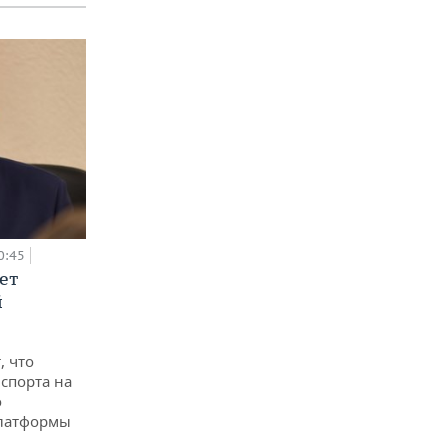
0:45
ет
й
, что
спорта на
о
платформы