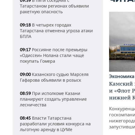
В пяти соседних с
09:39
Татарстаном регионах объявили
ракетную опасность
В четырех городах
09:18
Татарстана отменена угроза атаки
БПЛА
Россияне после премьеры
09:17
«Одиссеи» Нолана стали чаще
покупать Гомера
Казанского судью Марселя
09:00
Экономик
Гафарова объявили в розыск
Камский 
и «Флот 
При исполкоме Казани
08:59
нижней 
планируют создать управление
лесничества
Конкуренци
госкомпани
Власти Татарстана
08:45
нижегородс
разработали условия конкурса на
запустивши
льготную аренду в ЦУМе