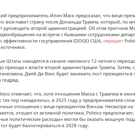
ий предприниматель Илон Маск предсказал, что вице-пре
нс возглавит страну после Дональда Трампа, который, по 
ет руководить второй администрацией. Об этом прогнозе М
идеообращения на встрече с бывшими сотрудниками депар
 эффективности госуправления (DOGE) США,
передает
Polit
 источники.
е Штаты находятся в начале «великого 12-летнего периода
до прихода к власти второй администрации Трампа. Затем, 
изнесмена, Джей Ди Вэнс будет занимать пост президента в
в подряд.
itico отмечает, что, хотя отношения Маска с Трампом в июн
с тех пор наладились», в 2025 году у предпринимателя сло
чные отношения с вице-президентом Вэнсом. Несмотря на т
ажется, отошел от активной политики, Politico предполагает,
ные политические расходы» могли бы оказать мощную под
 тот будет баллотироваться в 2028 году.