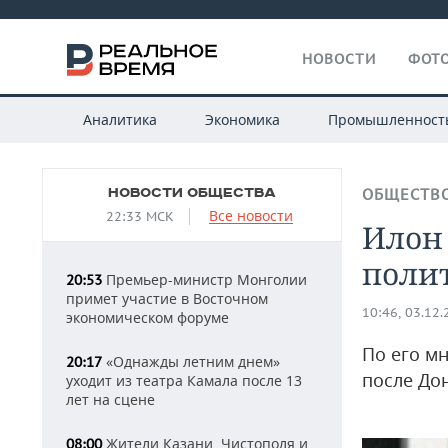
НОВОСТИ
ФОТО
Аналитика
Экономика
Промышленност
НОВОСТИ ОБЩЕСТВА
ОБЩЕСТВ
Все новости
22:33 МСК
Илон
поли
Премьер-министр Монголии
20:53
примет участие в Восточном
10:46, 03.12
экономическом форуме
По его м
«Однажды летним днем»
20:17
после До
уходит из театра Камала после 13
лет на сцене
Жители Казани, Чистополя и
08:00