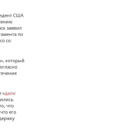
зидент США
мнению
аск заявил
тамента по
ico со
», который
согласно
 течение
е «
дали
жились
о, что
 что его
держку