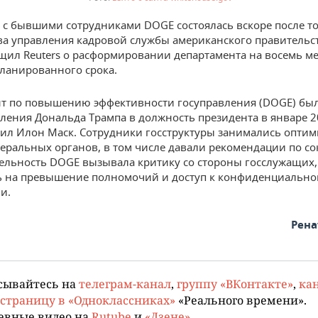
а с бывшими сотрудниками DOGE состоялась вскоре после тог
ва управления кадровой службы американского правительст
щил Reuters о расформировании департамента на восемь м
ланированного срока.
т по повышению эффективности госуправления (DOGE) был
пления Дональда Трампа в должность президента в январе 2
вил Илон Маск. Сотрудники госструктуры занимались опти
еральных органов, в том числе давали рекомендации по 
тельность DOGE вызывала критику со стороны госслужащих,
ь на превышение полномочий и доступ к конфиденциально
и.
Рена
сывайтесь на
телеграм-канал
,
группу «ВКонтакте»
,
кан
страницу в «Одноклассниках»
«Реального времени».
евные видео на
Rutube
и
«Дзене»
.