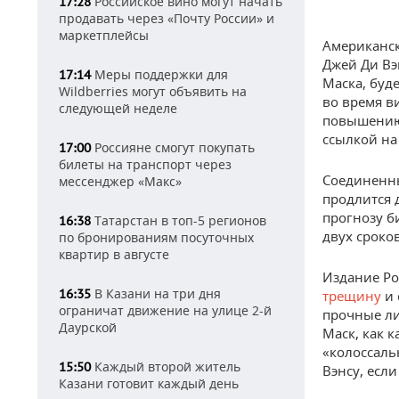
Российское вино могут начать
17:28
продавать через «Почту России» и
маркетплейсы
Американск
Джей Ди Вэ
Меры поддержки для
17:14
Маска, буд
Wildberries могут объявить на
во время в
следующей неделе
повышению
ссылкой на
Россияне смогут покупать
17:00
билеты на транспорт через
Соединенны
мессенджер «Макс»
продлится 
прогнозу б
Татарстан в топ-5 регионов
16:38
двух сроко
по бронированиям посуточных
квартир в августе
Издание Pol
В Казани на три дня
16:35
трещину
и 
ограничат движение на улице 2-й
прочные ли
Даурской
Маск, как к
«колоссаль
Каждый второй житель
15:50
Вэнсу, если
Казани готовит каждый день