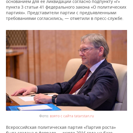
ВОДНЫЕ ВИДЫ СПОРТА
ОБРАЗОВАНИЕ
основанием для ее ликвидации согласно подпункту «г»
пункта 3 статьи 41 федерального закона «О политических
партиях». Представители партии с предъявленными
ХОККЕЙ С МЯЧОМ
ПРОИСШЕСТВИЯ
требованиями согласились, — отметили в пресс-службе.
взято с сайта tatarstan.ru
Всероссийская политическая партия «Партия роста»
была создана в феврале — марте 2016 года на базе