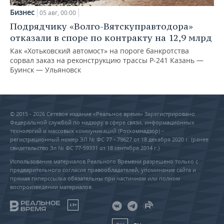
Бизнес
05 авг, 00:00
Подрядчику «Волго-Вятскуправтодора»
отказали в споре по контракту на 12,9 млрд
Как «Хотьковский автомост» на пороге банкротства
сорвал заказ на реконструкцию трассы Р‑241 Казань —
Буинск — Ульяновск
© 2015 - 2026 Сетевое издание «Реальное время» Зарегистрировано
Федеральной службой по надзору в сфере связи, информационных
технологий и массовых коммуникаций (Роскомнадзор) –
регистрационный номер ЭЛ № ФС 77 - 79627 от 18 декабря 2020 г. (ранее
свидетельство Эл № ФС 77-59331 от 18 сентября 2014 г.)
Использование материалов Реального Времени разрешено только с
предварительного согласия правообладателей, упоминание сайта и
прямая гиперссылка обязательны при частичном или полном
воспроизведении материалов.
18+