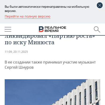
Вы были автоматически перенаправлены на мобильную
версию.
Перейти на полную версию
РЕГИОНЫ
ОБЩЕСТВО
Верховный суд России
БАШКОРТОСТАН
НОВОСТИ
ликвидировал «Партию роста»
ТАТАРСТАН
АНАЛИТИКА
по иску Минюста
УДМУРТИЯ
НОВОСТИ АНАЛИТИКИ
ЭКОНОМИКА
11:09, 20.11.2025
ДЕКЛАРАЦИИ О ДОХОДАХ
НОВОСТИ ЭКОНОМИКИ
ПРОМЫШЛЕННОСТЬ
В ее создании также принимал участие музыкант
Сергей Шнуров
КОРОЛИ ГОСЗАКАЗА ПФО
ФИНАНСЫ
НОВОСТИ
НЕДВИЖИМОСТЬ
ПРОМЫШЛЕННОСТИ
ВУЗЫ ТАТАРСТАНА
БАНКИ
НОВОСТИ НЕДВИЖИМОСТИ
АВТО
АГРОПРОМ
КОМУ ПРИНАДЛЕЖАТ
БЮДЖЕТ
НОВОСТИ АВТО
БИЗНЕС
ТОРГОВЫЕ ЦЕНТРЫ
МАШИНОСТРОЕНИЕ
ТАТАРСТАНА
ИНВЕСТИЦИИ
НОВОСТИ БИЗНЕСА
ТЕХНОЛОГИИ