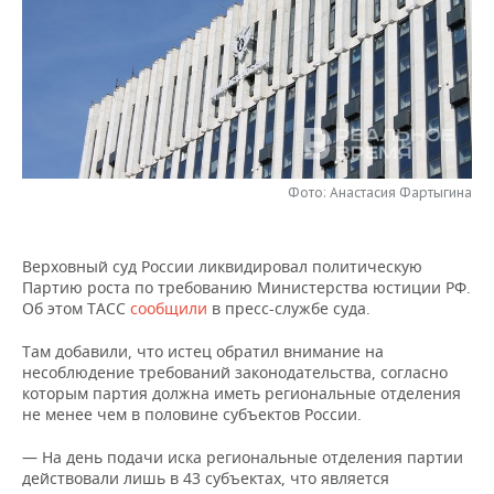
НЕФТЕХИМИЯ
РОЗНИЧНАЯ ТОРГОВЛЯ
НОВОСТИ ТЕХНОЛОГИЙ
МЕРОПРИЯТИЯ
НЕФТЬ
ТРАНСПОРТ
IT
НОВОСТИ МЕРОПРИЯТИЙ
СПОРТ
ОПК
УСЛУГИ
МЕДИА
ВЫЕЗДНАЯ РЕДАКЦИЯ
НОВОСТИ СПОРТА
ОБЩЕСТВО
ЭНЕРГЕТИКА
ТЕЛЕКОММУНИКАЦИИ
БИЗНЕС-БРАНЧИ
ФУТБОЛ
НОВОСТИ ОБЩЕСТВА
ФОТОГАЛЕРЕЯ
Фото: Анастасия Фартыгина
ONLINE-КОНФЕРЕНЦИИ
ХОККЕЙ
ВЛАСТЬ
СЮЖЕТЫ
Верховный суд России ликвидировал политическую
Партию роста по требованию Министерства юстиции РФ.
ОТКРЫТАЯ ЛЕКЦИЯ
БАСКЕТБОЛ
ИНФРАСТРУКТУРА
СПРАВОЧНИК
Об этом ТАСС
сообщили
в пресс-службе суда.
ВОЛЕЙБОЛ
ИСТОРИЯ
СПИСОК ПЕРСОН
ПОЛНАЯ ВЕРСИЯ
Там добавили, что истец обратил внимание на
несоблюдение требований законодательства, согласно
которым партия должна иметь региональные отделения
КИБЕРСПОРТ
КУЛЬТУРА
СПИСОК КОМПАНИЙ
не менее чем в половине субъектов России.
ФИГУРНОЕ КАТАНИЕ
МЕДИЦИНА
— На день подачи иска региональные отделения партии
действовали лишь в 43 субъектах, что является