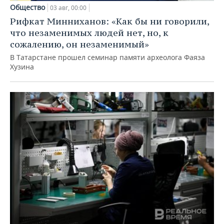
Общество
03 авг, 00:00
Рифкат Минниханов: «Как бы ни говорили,
что незаменимых людей нет, но, к
сожалению, он незаменимый»
В Татарстане прошел семинар памяти археолога Фаяза
Хузина