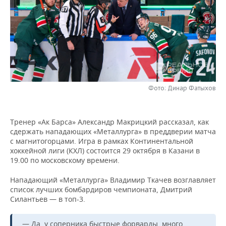
НЕФТЕХИМИЯ
РОЗНИЧНАЯ ТОРГОВЛЯ
НОВОСТИ ТЕХНОЛОГИЙ
МЕРОПРИЯТИЯ
НЕФТЬ
ТРАНСПОРТ
IT
НОВОСТИ МЕРОПРИЯТИЙ
СПОРТ
ОПК
УСЛУГИ
МЕДИА
ВЫЕЗДНАЯ РЕДАКЦИЯ
НОВОСТИ СПОРТА
ОБЩЕСТВО
ЭНЕРГЕТИКА
ТЕЛЕКОММУНИКАЦИИ
БИЗНЕС-БРАНЧИ
ФУТБОЛ
НОВОСТИ ОБЩЕСТВА
ФОТОГАЛЕРЕЯ
Фото: Динар Фатыхов
ONLINE-КОНФЕРЕНЦИИ
ХОККЕЙ
ВЛАСТЬ
СЮЖЕТЫ
Тренер «Ак Барса» Александр Макрицкий рассказал, как
сдержать нападающих «Металлурга» в преддверии матча
ОТКРЫТАЯ ЛЕКЦИЯ
БАСКЕТБОЛ
ИНФРАСТРУКТУРА
СПРАВОЧНИК
с магнитогорцами. Игра в рамках Континентальной
хоккейной лиги (КХЛ) состоится 29 октября в Казани в
ВОЛЕЙБОЛ
ИСТОРИЯ
СПИСОК ПЕРСОН
ПОЛНАЯ ВЕРСИЯ
19.00 по московскому времени.
Нападающий «Металлурга» Владимир Ткачев возглавляет
КИБЕРСПОРТ
КУЛЬТУРА
СПИСОК КОМПАНИЙ
список лучших бомбардиров чемпионата, Дмитрий
Силантьев — в топ-3.
ФИГУРНОЕ КАТАНИЕ
МЕДИЦИНА
— Да, у соперника быстрые форварды, много