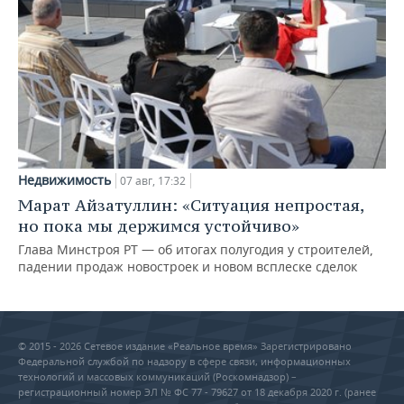
Недвижимость
07 авг, 17:32
Марат Айзатуллин: «Ситуация непростая,
но пока мы держимся устойчиво»
Глава Минстроя РТ — об итогах полугодия у строителей,
падении продаж новостроек и новом всплеске сделок
© 2015 - 2026 Сетевое издание «Реальное время» Зарегистрировано
Федеральной службой по надзору в сфере связи, информационных
технологий и массовых коммуникаций (Роскомнадзор) –
регистрационный номер ЭЛ № ФС 77 - 79627 от 18 декабря 2020 г. (ранее