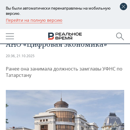
Вы были автоматически перенаправлены на мобильную
версию.
Перейти на полную версию
РЕГИОНЫ
ЭКОНОМИКА
Чулпан Госсамова возглавила
БАШКОРТОСТАН
НОВОСТИ
АНО «Цифровая экономика»
ТАТАРСТАН
АНАЛИТИКА
20:36, 21.10.2025
УДМУРТИЯ
НОВОСТИ АНАЛИТИКИ
ЭКОНОМИКА
Ранее она занимала должность замглавы УФНС по
ДЕКЛАРАЦИИ О ДОХОДАХ
НОВОСТИ ЭКОНОМИКИ
ПРОМЫШЛЕННОСТЬ
Татарстану
КОРОЛИ ГОСЗАКАЗА ПФО
ФИНАНСЫ
НОВОСТИ
НЕДВИЖИМОСТЬ
ПРОМЫШЛЕННОСТИ
ВУЗЫ ТАТАРСТАНА
БАНКИ
НОВОСТИ НЕДВИЖИМОСТИ
АВТО
АГРОПРОМ
КОМУ ПРИНАДЛЕЖАТ
БЮДЖЕТ
НОВОСТИ АВТО
БИЗНЕС
ТОРГОВЫЕ ЦЕНТРЫ
МАШИНОСТРОЕНИЕ
ТАТАРСТАНА
ИНВЕСТИЦИИ
НОВОСТИ БИЗНЕСА
ТЕХНОЛОГИИ