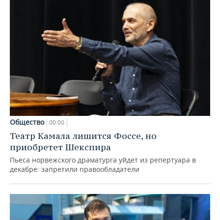
Общество
00:00
Театр Камала лишится Фоссе, но
приобретет Шекспира
Пьеса норвежского драматурга уйдет из репертуара в
декабре: запретили правообладатели