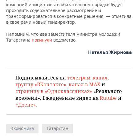
ВОДНЫЕ ВИДЫ СПОРТА
ОБРАЗОВАНИЕ
компаний инициативы в обязательном порядке будут
проходить содержательное рассмотрение и
ХОККЕЙ С МЯЧОМ
ПРОИСШЕСТВИЯ
трансформироваться в конкретные решения, — отметила
в свое речи новый гендиректор.
Напомним, что два заместителя министра молодежи
Татарстана
покинули
ведомство.
Наталья Жирнова
Подписывайтесь на
телеграм-канал
,
группу «ВКонтакте»
,
канал в MAX
и
страницу в «Одноклассниках»
«Реального
времени». Ежедневные видео на
Rutube
и
«Дзене»
.
Экономика
Татарстан