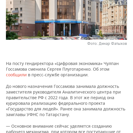
НЕФТЕХИМИЯ
РОЗНИЧНАЯ ТОРГОВЛЯ
НОВОСТИ ТЕХНОЛОГИЙ
МЕРОПРИЯТИЯ
НЕФТЬ
ТРАНСПОРТ
IT
НОВОСТИ МЕРОПРИЯТИЙ
СПОРТ
ОПК
УСЛУГИ
МЕДИА
ВЫЕЗДНАЯ РЕДАКЦИЯ
НОВОСТИ СПОРТА
ОБЩЕСТВО
ЭНЕРГЕТИКА
Фото: Динар Фатыхов
ТЕЛЕКОММУНИКАЦИИ
БИЗНЕС-БРАНЧИ
ФУТБОЛ
НОВОСТИ ОБЩЕСТВА
ФОТОГАЛЕРЕЯ
На посту гендиректора «Цифровая экономика» Чулпан
ONLINE-КОНФЕРЕНЦИИ
ХОККЕЙ
ВЛАСТЬ
СЮЖЕТЫ
Госсамова сменила Сергея Плуготаренко. Об этом
сообщили
в пресс-службе организации.
ОТКРЫТАЯ ЛЕКЦИЯ
БАСКЕТБОЛ
ИНФРАСТРУКТУРА
СПРАВОЧНИК
До нового назначения Госсамова занимала должность
заместителя руководителя Аналитического центра при
ВОЛЕЙБОЛ
ИСТОРИЯ
СПИСОК ПЕРСОН
ПОЛНАЯ ВЕРСИЯ
правительстве РФ с 2022 года. В этот же период она
курировала реализацию федерального проекта
КИБЕРСПОРТ
КУЛЬТУРА
СПИСОК КОМПАНИЙ
«Государство для людей». Ранее она занимала должность
замглавы УФНС по Татарстану.
ФИГУРНОЕ КАТАНИЕ
МЕДИЦИНА
— Основное внимание сейчас уделяется созданию
рабочего механизма, при котором все поступающие от