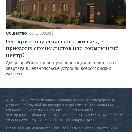
Общество
06 авг, 00:00
Рестарт «Полукамушков»: жилье для
приезжих специалистов или событийный
центр?
Для разработки концепции реновации исторического
квартала в Зеленодольске устроили всероссийский
хакатон
© 2015 - 2026 Сетевое издание «Реальное время» Зарегистрировано
Федеральной службой по надзору в сфере связи, информационных
технологий и массовых коммуникаций (Роскомнадзор) –
регистрационный номер ЭЛ № ФС 77 - 79627 от 18 декабря 2020 г. (ранее
свидетельство Эл № ФС 77-59331 от 18 сентября 2014 г.)
Использование материалов Реального Времени разрешено только с