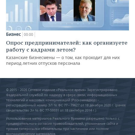
Бизнес
00:00
Опрос предпринимателей: как организуете
работу с кадрами летом?
Казанские бизнесмены — о том, как проходит для них
период летних отпусков персонала
© 2015 - 2026 Сетевое издание «Реальное время» Зарегистрировано
Федеральной службой по надзору в сфере связи, информационных
технологий и массовых коммуникаций (Роскомнадзор) –
регистрационный номер ЭЛ № ФС 77 - 79627 от 18 декабря 2020 г. (ранее
свидетельство Эл № ФС 77-59331 от 18 сентября 2014 г.)
Использование материалов Реального Времени разрешено только с
предварительного согласия правообладателей, упоминание сайта и
прямая гиперссылка обязательны при частичном или полном
воспроизведении материалов.