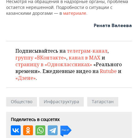
ВОДНЫЕ ВИДЫ СПОРТА
ОБРАЗОВАНИЕ
Несмотря на обращения в надзорные органы, проблема
остается нерешенной. Подробности о ситуации с
казанскими дорогами — в
материале
.
ХОККЕЙ С МЯЧОМ
ПРОИСШЕСТВИЯ
Рената Валеева
Подписывайтесь на
телеграм-канал
,
группу «ВКонтакте»
,
канал в MAX
и
страницу в «Одноклассниках»
«Реального
времени». Ежедневные видео на
Rutube
и
«Дзене»
.
Общество
Инфраструктура
Татарстан
Поделитесь в соцсетях