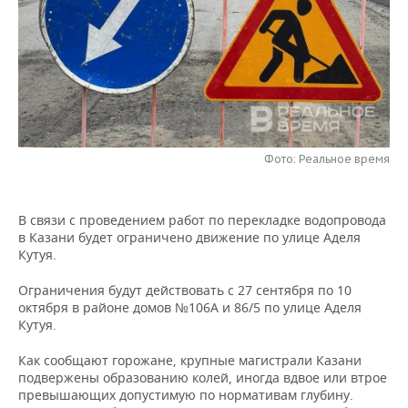
НЕФТЕХИМИЯ
РОЗНИЧНАЯ ТОРГОВЛЯ
НОВОСТИ ТЕХНОЛОГИЙ
МЕРОПРИЯТИЯ
НЕФТЬ
ТРАНСПОРТ
IT
НОВОСТИ МЕРОПРИЯТИЙ
СПОРТ
ОПК
УСЛУГИ
МЕДИА
ВЫЕЗДНАЯ РЕДАКЦИЯ
НОВОСТИ СПОРТА
ОБЩЕСТВО
ЭНЕРГЕТИКА
ТЕЛЕКОММУНИКАЦИИ
БИЗНЕС-БРАНЧИ
ФУТБОЛ
НОВОСТИ ОБЩЕСТВА
ФОТОГАЛЕРЕЯ
Фото: Реальное время
ONLINE-КОНФЕРЕНЦИИ
ХОККЕЙ
ВЛАСТЬ
СЮЖЕТЫ
В связи с проведением работ по перекладке водопровода
в Казани будет ограничено движение по улице Аделя
ОТКРЫТАЯ ЛЕКЦИЯ
БАСКЕТБОЛ
ИНФРАСТРУКТУРА
СПРАВОЧНИК
Кутуя.
ВОЛЕЙБОЛ
ИСТОРИЯ
СПИСОК ПЕРСОН
ПОЛНАЯ ВЕРСИЯ
Ограничения будут действовать с 27 сентября по 10
октября в районе домов №106А и 86/5 по улице Аделя
Кутуя.
КИБЕРСПОРТ
КУЛЬТУРА
СПИСОК КОМПАНИЙ
Как сообщают горожане, крупные магистрали Казани
ФИГУРНОЕ КАТАНИЕ
МЕДИЦИНА
подвержены образованию колей, иногда вдвое или втрое
превышающих допустимую по нормативам глубину.