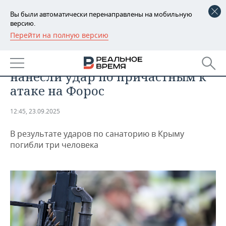
Вы были автоматически перенаправлены на мобильную
версию.
Перейти на полную версию
РЕГИОНЫ
ОБЩЕСТВО
Минобороны: российские войска
БАШКОРТОСТАН
НОВОСТИ
нанесли удар по причастным к
ТАТАРСТАН
АНАЛИТИКА
атаке на Форос
УДМУРТИЯ
НОВОСТИ АНАЛИТИКИ
ЭКОНОМИКА
12:45, 23.09.2025
ДЕКЛАРАЦИИ О ДОХОДАХ
НОВОСТИ ЭКОНОМИКИ
ПРОМЫШЛЕННОСТЬ
В результате ударов по санаторию в Крыму
погибли три человека
КОРОЛИ ГОСЗАКАЗА ПФО
ФИНАНСЫ
НОВОСТИ
НЕДВИЖИМОСТЬ
ПРОМЫШЛЕННОСТИ
ВУЗЫ ТАТАРСТАНА
БАНКИ
НОВОСТИ НЕДВИЖИМОСТИ
АВТО
АГРОПРОМ
КОМУ ПРИНАДЛЕЖАТ
БЮДЖЕТ
НОВОСТИ АВТО
БИЗНЕС
ТОРГОВЫЕ ЦЕНТРЫ
МАШИНОСТРОЕНИЕ
ТАТАРСТАНА
ИНВЕСТИЦИИ
НОВОСТИ БИЗНЕСА
ТЕХНОЛОГИИ