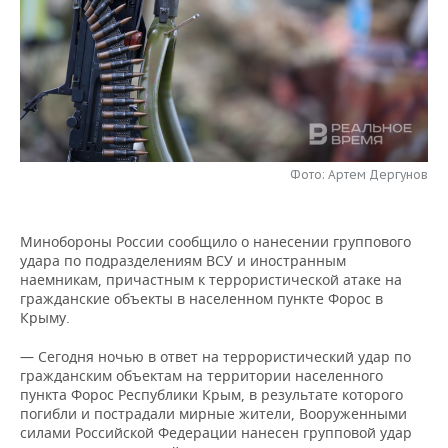
НЕФТЕХИМИЯ
РОЗНИЧНАЯ ТОРГОВЛЯ
НОВОСТИ ТЕХНОЛОГИЙ
МЕРОПРИЯТИЯ
НЕФТЬ
ТРАНСПОРТ
IT
НОВОСТИ МЕРОПРИЯТИЙ
СПОРТ
ОПК
УСЛУГИ
МЕДИА
ВЫЕЗДНАЯ РЕДАКЦИЯ
НОВОСТИ СПОРТА
ОБЩЕСТВО
ЭНЕРГЕТИКА
ТЕЛЕКОММУНИКАЦИИ
БИЗНЕС-БРАНЧИ
ФУТБОЛ
НОВОСТИ ОБЩЕСТВА
ФОТОГАЛЕРЕЯ
Фото: Артем Дергунов
ONLINE-КОНФЕРЕНЦИИ
ХОККЕЙ
ВЛАСТЬ
СЮЖЕТЫ
Минобороны России сообщило о нанесении группового
удара по подразделениям ВСУ и иностранным
ОТКРЫТАЯ ЛЕКЦИЯ
БАСКЕТБОЛ
ИНФРАСТРУКТУРА
СПРАВОЧНИК
наемникам, причастным к террористической атаке на
гражданские объекты в населенном пункте Форос в
ВОЛЕЙБОЛ
ИСТОРИЯ
СПИСОК ПЕРСОН
ПОЛНАЯ ВЕРСИЯ
Крыму.
— Сегодня ночью в ответ на террористический удар по
КИБЕРСПОРТ
КУЛЬТУРА
СПИСОК КОМПАНИЙ
гражданским объектам на территории населенного
пункта Форос Республики Крым, в результате которого
ФИГУРНОЕ КАТАНИЕ
МЕДИЦИНА
погибли и пострадали мирные жители, Вооруженными
силами Российской Федерации нанесен групповой удар