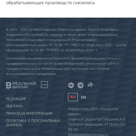
обрабатывающих производств снизились
© 2015 - 2026 Сетевое издание «Реальное время» Зарегистрировано
Федеральной службой по надзору в сфере связи, информационных
технологий и массовых коммуникаций (Роскомнадзор) –
регистрационный номер ЭЛ № ФС 77 - 79627 от 18 декабря 2020 г. (ранее
свидетельство Эл № ФС 77-59331 от 18 сентября 2014 г.)
Использование материалов Реального Времени разрешено только с
предварительного согласия правообладателей, упоминание сайта и
прямая гиперссылка обязательны при частичном или полном
воспроизведении материалов.
18+
RU
EN
РЕДАКЦИЯ
РЕКЛАМА
Учредитель ООО «Реальное
ПРАВОВАЯ ИНФОРМАЦИЯ
время»
Главный редактор Саушина А.А.
ПОЛИТИКА О ПЕРСОНАЛЬНЫХ
Телефон редакции: +7 (843) 222-
ДАННЫХ
90-80
info@realnoevremya.ru