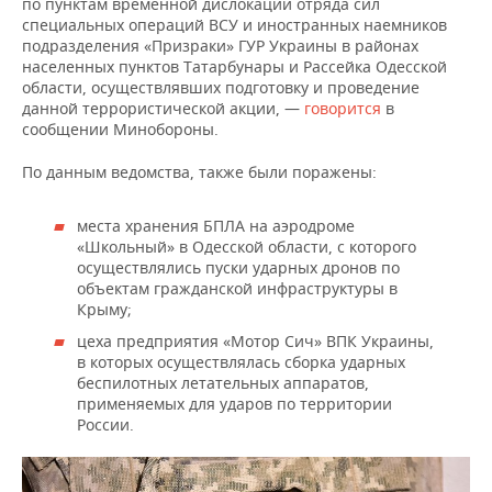
ВОДНЫЕ ВИДЫ СПОРТА
ОБРАЗОВАНИЕ
по пунктам временной дислокации отряда сил
специальных операций ВСУ и иностранных наемников
подразделения «Призраки» ГУР Украины в районах
ХОККЕЙ С МЯЧОМ
ПРОИСШЕСТВИЯ
населенных пунктов Татарбунары и Рассейка Одесской
области, осуществлявших подготовку и проведение
данной террористической акции, —
говорится
в
сообщении Минобороны.
По данным ведомства, также были поражены:
места хранения БПЛА на аэродроме
«Школьный» в Одесской области, с которого
осуществлялись пуски ударных дронов по
объектам гражданской инфраструктуры в
Крыму;
цеха предприятия «Мотор Сич» ВПК Украины,
в которых осуществлялась сборка ударных
беспилотных летательных аппаратов,
применяемых для ударов по территории
России.