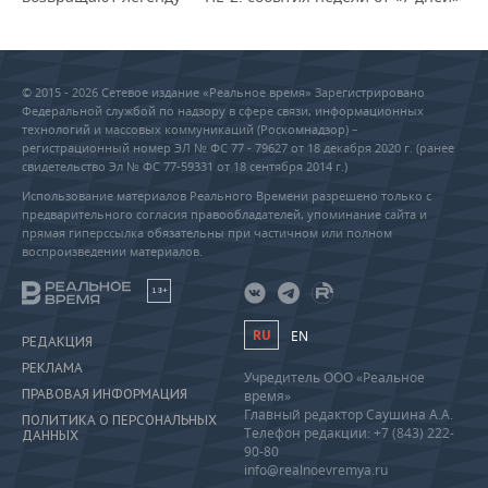
© 2015 - 2026 Сетевое издание «Реальное время» Зарегистрировано
Федеральной службой по надзору в сфере связи, информационных
технологий и массовых коммуникаций (Роскомнадзор) –
регистрационный номер ЭЛ № ФС 77 - 79627 от 18 декабря 2020 г. (ранее
свидетельство Эл № ФС 77-59331 от 18 сентября 2014 г.)
Использование материалов Реального Времени разрешено только с
предварительного согласия правообладателей, упоминание сайта и
прямая гиперссылка обязательны при частичном или полном
воспроизведении материалов.
18+
RU
EN
РЕДАКЦИЯ
РЕКЛАМА
Учредитель ООО «Реальное
ПРАВОВАЯ ИНФОРМАЦИЯ
время»
Главный редактор Саушина А.А.
ПОЛИТИКА О ПЕРСОНАЛЬНЫХ
Телефон редакции: +7 (843) 222-
ДАННЫХ
90-80
info@realnoevremya.ru