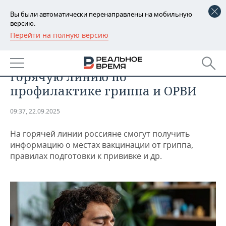
Вы были автоматически перенаправлены на мобильную
версию.
Перейти на полную версию
РЕГИОНЫ
ОБЩЕСТВО
Роспотребнадзор запустил
БАШКОРТОСТАН
НОВОСТИ
горячую линию по
ТАТАРСТАН
АНАЛИТИКА
профилактике гриппа и ОРВИ
УДМУРТИЯ
НОВОСТИ АНАЛИТИКИ
ЭКОНОМИКА
09:37, 22.09.2025
ДЕКЛАРАЦИИ О ДОХОДАХ
НОВОСТИ ЭКОНОМИКИ
ПРОМЫШЛЕННОСТЬ
На горячей линии россияне смогут получить
информацию о местах вакцинации от гриппа,
КОРОЛИ ГОСЗАКАЗА ПФО
ФИНАНСЫ
НОВОСТИ
НЕДВИЖИМОСТЬ
правилах подготовки к прививке и др.
ПРОМЫШЛЕННОСТИ
ВУЗЫ ТАТАРСТАНА
БАНКИ
НОВОСТИ НЕДВИЖИМОСТИ
АВТО
АГРОПРОМ
КОМУ ПРИНАДЛЕЖАТ
БЮДЖЕТ
НОВОСТИ АВТО
БИЗНЕС
ТОРГОВЫЕ ЦЕНТРЫ
МАШИНОСТРОЕНИЕ
ТАТАРСТАНА
ИНВЕСТИЦИИ
НОВОСТИ БИЗНЕСА
ТЕХНОЛОГИИ