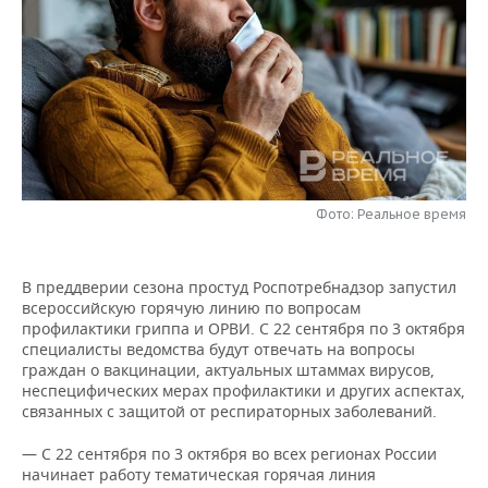
НЕФТЕХИМИЯ
РОЗНИЧНАЯ ТОРГОВЛЯ
НОВОСТИ ТЕХНОЛОГИЙ
МЕРОПРИЯТИЯ
НЕФТЬ
ТРАНСПОРТ
IT
НОВОСТИ МЕРОПРИЯТИЙ
СПОРТ
ОПК
УСЛУГИ
МЕДИА
ВЫЕЗДНАЯ РЕДАКЦИЯ
НОВОСТИ СПОРТА
ОБЩЕСТВО
ЭНЕРГЕТИКА
ТЕЛЕКОММУНИКАЦИИ
БИЗНЕС-БРАНЧИ
ФУТБОЛ
НОВОСТИ ОБЩЕСТВА
ФОТОГАЛЕРЕЯ
Фото: Реальное время
ONLINE-КОНФЕРЕНЦИИ
ХОККЕЙ
ВЛАСТЬ
СЮЖЕТЫ
В преддверии сезона простуд Роспотребнадзор запустил
ОТКРЫТАЯ ЛЕКЦИЯ
БАСКЕТБОЛ
ИНФРАСТРУКТУРА
СПРАВОЧНИК
всероссийскую горячую линию по вопросам
профилактики гриппа и ОРВИ. С 22 сентября по 3 октября
ВОЛЕЙБОЛ
ИСТОРИЯ
СПИСОК ПЕРСОН
ПОЛНАЯ ВЕРСИЯ
специалисты ведомства будут отвечать на вопросы
граждан о вакцинации, актуальных штаммах вирусов,
неспецифических мерах профилактики и других аспектах,
КИБЕРСПОРТ
КУЛЬТУРА
СПИСОК КОМПАНИЙ
связанных с защитой от респираторных заболеваний.
ФИГУРНОЕ КАТАНИЕ
МЕДИЦИНА
— С 22 сентября по 3 октября во всех регионах России
начинает работу тематическая горячая линия