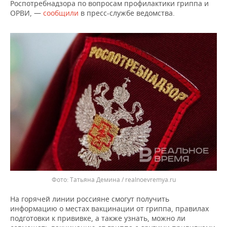
ВОДНЫЕ ВИДЫ СПОРТА
ОБРАЗОВАНИЕ
Роспотребнадзора по вопросам профилактики гриппа и
ОРВИ, —
сообщили
в пресс-службе ведомства.
ХОККЕЙ С МЯЧОМ
ПРОИСШЕСТВИЯ
Татьяна Демина / realnoevremya.ru
На горячей линии россияне смогут получить
информацию о местах вакцинации от гриппа, правилах
подготовки к прививке, а также узнать, можно ли