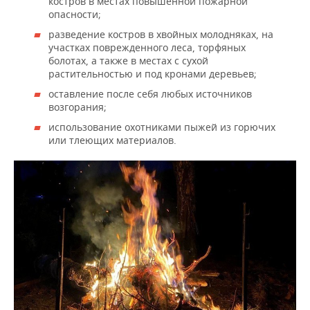
костров в местах повышенной пожарной
ВОДНЫЕ ВИДЫ СПОРТА
ОБРАЗОВАНИЕ
опасности;
ХОККЕЙ С МЯЧОМ
ПРОИСШЕСТВИЯ
разведение костров в хвойных молодняках, на
участках поврежденного леса, торфяных
болотах, а также в местах с сухой
растительностью и под кронами деревьев;
оставление после себя любых источников
возгорания;
использование охотниками пыжей из горючих
или тлеющих материалов.