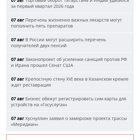
Торговый оборот Татарстана и Индии удвоился
07 авг
за первый квартал 2026 года
Перечень жизненно важных лекарств могут
07 авг
пополнить пять препаратов
В России могут расширить перечень
07 авг
получателей двух пенсий
Законопроект об усилении санкций против РФ
07 авг
и Ирана прошел Сенат США
Крепостную стену XVI века в Казанском кремле
07 авг
ждет реставрация
Бизнес обяжут регистрировать сим-карты для
07 авг
устройств на «Госуслугах»
Хуснуллин заявил о заморозке проекта трассы
07 авг
«Меридиан»