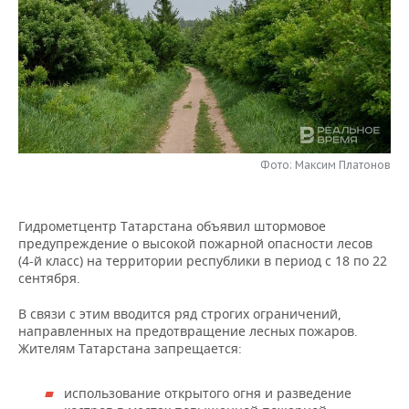
НЕФТЕХИМИЯ
РОЗНИЧНАЯ ТОРГОВЛЯ
НОВОСТИ ТЕХНОЛОГИЙ
МЕРОПРИЯТИЯ
НЕФТЬ
ТРАНСПОРТ
IT
НОВОСТИ МЕРОПРИЯТИЙ
СПОРТ
ОПК
УСЛУГИ
МЕДИА
ВЫЕЗДНАЯ РЕДАКЦИЯ
НОВОСТИ СПОРТА
ОБЩЕСТВО
ЭНЕРГЕТИКА
ТЕЛЕКОММУНИКАЦИИ
БИЗНЕС-БРАНЧИ
ФУТБОЛ
НОВОСТИ ОБЩЕСТВА
ФОТОГАЛЕРЕЯ
Фото: Максим Платонов
ONLINE-КОНФЕРЕНЦИИ
ХОККЕЙ
ВЛАСТЬ
СЮЖЕТЫ
Гидрометцентр Татарстана объявил штормовое
предупреждение о высокой пожарной опасности лесов
ОТКРЫТАЯ ЛЕКЦИЯ
БАСКЕТБОЛ
ИНФРАСТРУКТУРА
СПРАВОЧНИК
(4-й класс) на территории республики в период с 18 по 22
сентября.
ВОЛЕЙБОЛ
ИСТОРИЯ
СПИСОК ПЕРСОН
ПОЛНАЯ ВЕРСИЯ
В связи с этим вводится ряд строгих ограничений,
КИБЕРСПОРТ
КУЛЬТУРА
СПИСОК КОМПАНИЙ
направленных на предотвращение лесных пожаров.
Жителям Татарстана запрещается:
ФИГУРНОЕ КАТАНИЕ
МЕДИЦИНА
использование открытого огня и разведение