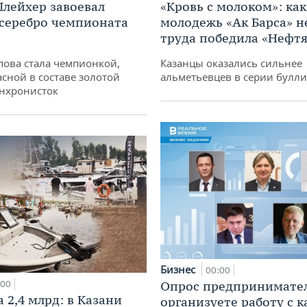
лейхер завоевал
«Кровь с молоком»: как
 серебро чемпионата
молодежь «Ак Барса» н
труда победила «Нефт
пова стала чемпионкой,
Казанцы оказались сильнее
асной в составе золотой
альметьевцев в серии булл
нхронисток
Бизнес
00:00
:00
Опрос предпринимател
 2,4 млрд: в Казани
организуете работу с 