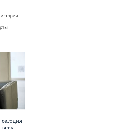
 история
арты
 сегодня
 весь