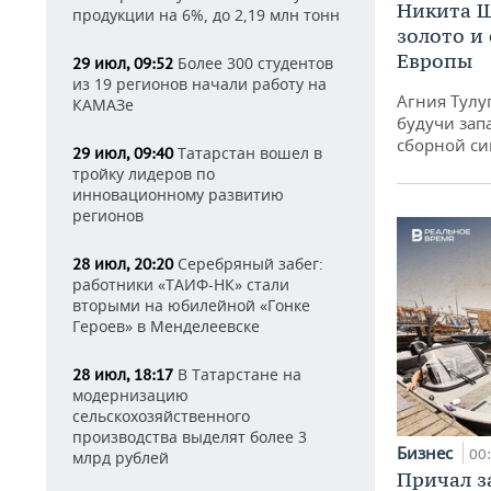
Никита Ш
продукции на 6%, до 2,19 млн тонн
золото и
Европы
Более 300 студентов
29 июл, 09:52
из 19 регионов начали работу на
Агния Тулу
КАМАЗе
будучи зап
сборной си
Татарстан вошел в
29 июл, 09:40
тройку лидеров по
инновационному развитию
регионов
Серебряный забег:
28 июл, 20:20
работники «ТАИФ-НК» стали
вторыми на юбилейной «Гонке
Героев» в Менделеевске
В Татарстане на
28 июл, 18:17
модернизацию
сельскохозяйственного
производства выделят более 3
Бизнес
00
млрд рублей
Причал за