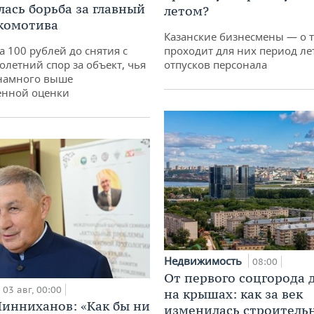
лась борьба за главный
летом?
комотива
Казанские бизнесмены — о т
а 100 рублей до снятия с
проходит для них период ле
олетний спор за объект, чья
отпусков персонала
 намного выше
енной оценки
Недвижимость
08:00
От первого соцгорода 
03 авг, 00:00
на крышах: как за век
инниханов: «Как бы ни
изменилась строитель