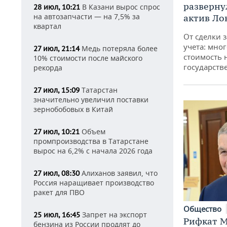
разверну
В Казани вырос спрос
28 июл, 10:21
на автозапчасти — на 7,5% за
актив Ло
квартал
От сделки з
учета: мног
Медь потеряла более
27 июл, 21:14
стоимость
10% стоимости после майского
государств
рекорда
Татарстан
27 июл, 15:09
значительно увеличил поставки
зернобобовых в Китай
Объем
27 июл, 10:21
промпроизводства в Татарстане
вырос на 6,2% с начала 2026 года
Алиханов заявил, что
27 июл, 08:30
Россия наращивает производство
ракет для ПВО
Общество
Запрет на экспорт
25 июл, 16:45
Рифкат М
бензина из России продлят до