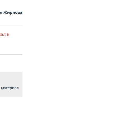
ья Жирнова
ал в
 материал