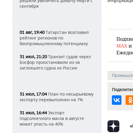
информаци
решили увеличить добычу нефти с
сентября
Татарстан возглавил
01 авг, 19:40
рейтинг регионов по
Подпи
биопромышленному потенциалу
MAX
и
Ежедн
Транзит судов через
31 июл, 21:20
Босфор приостановили из-за
заглохшего судна из России
Промышл
Поделитес
План по несырьевому
31 июл, 17:04
экспорту перевыполнен на 7%
Экспорт
31 июл, 16:44
подсолнечного масла в августе
может упасть на 40%
«