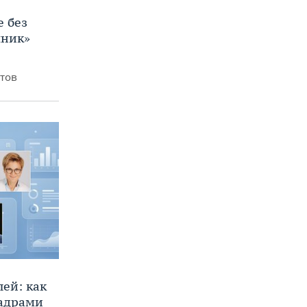
е без
яник»
итов
ей: как
кадрами