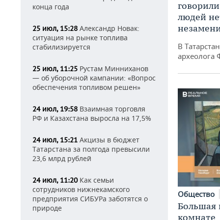
говорили
конца года
людей нет
незамен
Александр Новак:
25 июл, 15:28
ситуация на рынке топлива
В Татарста
стабилизируется
археолога 
Рустам Минниханов
25 июл, 11:25
— об уборочной кампании: «Вопрос
обеспечения топливом решен»
Взаимная торговля
24 июл, 19:58
РФ и Казахстана выросла на 17,5%
Акцизы в бюджет
24 июл, 15:21
Татарстана за полгода превысили
23,6 млрд рублей
Как семьи
24 июл, 11:20
сотрудников нижнекамского
Общество
предприятия СИБУРа заботятся о
Большая 
природе
комнате