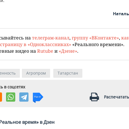
и.
Натал
сывайтесь на
телеграм-канал
,
группу «ВКонтакте»
,
кан
страницу в «Одноклассниках»
«Реального времени».
евные видео на
Rutube
и
«Дзене»
.
енность
Агропром
Татарстан
ь в соцсетях
Распечатать
Реальное время» в Дзен