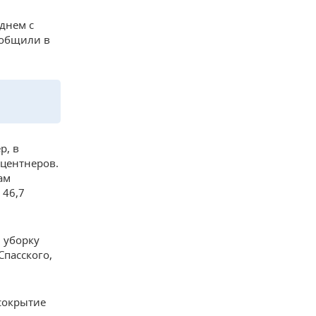
днем с
ообщили в
р, в
 центнеров.
ам
 46,7
 уборку
Спасского,
 сокрытие