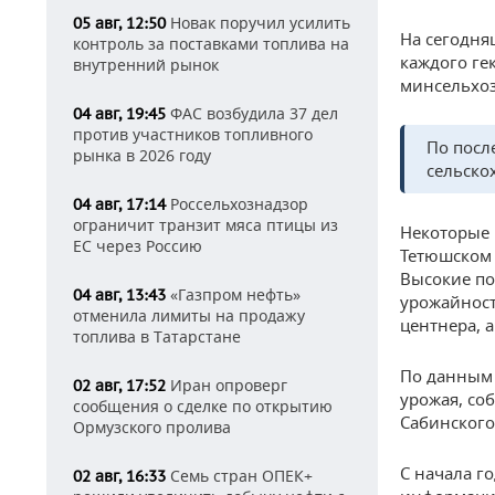
Новак поручил усилить
05 авг, 12:50
На сегодн
контроль за поставками топлива на
каждого ге
внутренний рынок
минсельхоз
ФАС возбудила 37 дел
04 авг, 19:45
против участников топливного
По посл
рынка в 2026 году
сельско
Россельхознадзор
04 авг, 17:14
ограничит транзит мяса птицы из
Некоторые 
ЕС через Россию
Тетюшском 
Высокие по
«Газпром нефть»
04 авг, 13:43
урожайност
отменила лимиты на продажу
центнера, 
топлива в Татарстане
По данным 
Иран опроверг
02 авг, 17:52
урожая, со
сообщения о сделке по открытию
Сабинского
Ормузского пролива
С начала г
Семь стран ОПЕК+
02 авг, 16:33