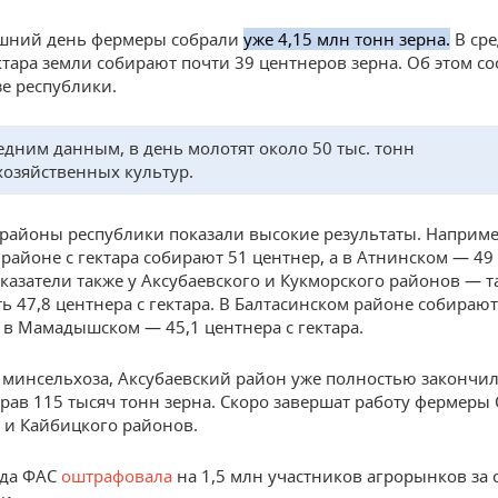
яшний день фермеры собрали
уже 4,15 млн тонн зерна.
В сре
ктара земли собирают почти 39 центнеров зерна. Об этом с
е республики.
едним данным, в день молотят около 50 тыс. тонн
хозяйственных культур.
районы республики показали высокие результаты. Наприме
районе с гектара собирают 51 центнер, а в Атнинском — 49
казатели также у Аксубаевского и Кукморского районов — т
ь 47,8 центнера с гектара. В Балтасинском районе собирают
а в Мамадышском — 45,1 центнера с гектара.
минсельхоза, Аксубаевский район уже полностью закончил
брав 115 тысяч тонн зерна. Скоро завершат работу фермеры 
 и Кайбицкого районов.
ода ФАС
оштрафовала
на 1,5 млн участников агрорынков за