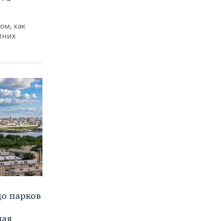
ом, как
тних
до парков
ная