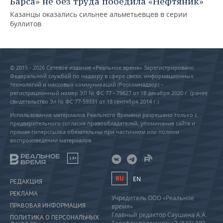
Барса» не без труда победила «Нефтяник»
Казанцы оказались сильнее альметьевцев в серии
буллитов
© 2015 - 2026 Сетевое издание «Реальное время» Зарегистрировано
Федеральной службой по надзору в сфере связи, информационных
технологий и массовых коммуникаций (Роскомнадзор) –
регистрационный номер ЭЛ № ФС 77 - 79627 от 18 декабря 2020 г. (ранее
свидетельство Эл № ФС 77-59331 от 18 сентября 2014 г.)
Использование материалов Реального Времени разрешено только с
предварительного согласия правообладателей, упоминание сайта и
прямая гиперссылка обязательны при частичном или полном
воспроизведении материалов.
18+
RU
EN
РЕДАКЦИЯ
РЕКЛАМА
Учредитель ООО «Реальное
ПРАВОВАЯ ИНФОРМАЦИЯ
время»
Главный редактор Саушина А.А.
ПОЛИТИКА О ПЕРСОНАЛЬНЫХ