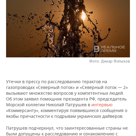
НЕФТЕХИМИЯ
РОЗНИЧНАЯ ТОРГОВЛЯ
НОВОСТИ ТЕХНОЛОГИЙ
МЕРОПРИЯТИЯ
НЕФТЬ
ТРАНСПОРТ
IT
НОВОСТИ МЕРОПРИЯТИЙ
СПОРТ
ОПК
УСЛУГИ
МЕДИА
ВЫЕЗДНАЯ РЕДАКЦИЯ
НОВОСТИ СПОРТА
ОБЩЕСТВО
ЭНЕРГЕТИКА
ТЕЛЕКОММУНИКАЦИИ
БИЗНЕС-БРАНЧИ
ФУТБОЛ
НОВОСТИ ОБЩЕСТВА
ФОТОГАЛЕРЕЯ
Фото: Динар Фатыхов
ONLINE-КОНФЕРЕНЦИИ
ХОККЕЙ
ВЛАСТЬ
СЮЖЕТЫ
ОТКРЫТАЯ ЛЕКЦИЯ
БАСКЕТБОЛ
ИНФРАСТРУКТУРА
СПРАВОЧНИК
Утечки в прессу по расследованию терактов на
газопроводах «Северный поток» и «Северный поток — 2»
вызывают множество вопросов у компетентных людей.
ВОЛЕЙБОЛ
ИСТОРИЯ
СПИСОК ПЕРСОН
ПОЛНАЯ ВЕРСИЯ
Об этом заявил помощник президента РФ, председатель
Морской коллегии Николай Патрушев в
интервью
КИБЕРСПОРТ
КУЛЬТУРА
СПИСОК КОМПАНИЙ
«Коммерсанту», комментируя появившиеся сообщения о
якобы причастности к подрывам украинских дайверов.
ФИГУРНОЕ КАТАНИЕ
МЕДИЦИНА
Патрушев подчеркнул, что заинтересованные страны не
были допущены к расследованию и ознакомлению с