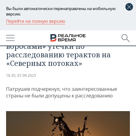
Вы были автоматически перенаправлены на мобильную
версию.
Перейти на полную версию
РЕГИОНЫ
ОБЩЕСТВО
Патрушев назвал «нелепыми
БАШКОРТОСТАН
НОВОСТИ
вбросами» утечки по
ТАТАРСТАН
АНАЛИТИКА
расследованию терактов на
«Северных потоках»
УДМУРТИЯ
НОВОСТИ АНАЛИТИКИ
ЭКОНОМИКА
16:35, 07.09.2025
ДЕКЛАРАЦИИ О ДОХОДАХ
НОВОСТИ ЭКОНОМИКИ
ПРОМЫШЛЕННОСТЬ
Патрушев подчеркнул, что заинтересованные
КОРОЛИ ГОСЗАКАЗА ПФО
ФИНАНСЫ
НОВОСТИ
НЕДВИЖИМОСТЬ
страны не были допущены к расследованию
ПРОМЫШЛЕННОСТИ
ВУЗЫ ТАТАРСТАНА
БАНКИ
НОВОСТИ НЕДВИЖИМОСТИ
АВТО
АГРОПРОМ
КОМУ ПРИНАДЛЕЖАТ
БЮДЖЕТ
НОВОСТИ АВТО
БИЗНЕС
ТОРГОВЫЕ ЦЕНТРЫ
МАШИНОСТРОЕНИЕ
ТАТАРСТАНА
ИНВЕСТИЦИИ
НОВОСТИ БИЗНЕСА
ТЕХНОЛОГИИ