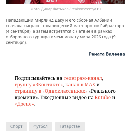
Динар Фатыхов / realnoevremya.ru
Нападающий Мирлинд Даку и его сборная Албании
сначала сыграют товарищеский матч против Гибралтара
(4 сентября), а затем встретятся с Латвией в рамках
отборочного турнира к чемпионату мира 2026 года (9
сентября).
Рената Валеева
Подписывайтесь на
телеграм-канал
,
группу «ВКонтакте»
,
канал в MAX
и
страницу в «Одноклассниках»
«Реального
времени». Ежедневные видео на
Rutube
и
«Дзене»
.
Спорт
Футбол
Татарстан