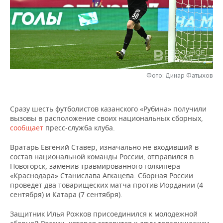
НЕФТЕХИМИЯ
РОЗНИЧНАЯ ТОРГОВЛЯ
НОВОСТИ ТЕХНОЛОГИЙ
МЕРОПРИЯТИЯ
НЕФТЬ
ТРАНСПОРТ
IT
НОВОСТИ МЕРОПРИЯТИЙ
СПОРТ
ОПК
УСЛУГИ
МЕДИА
ВЫЕЗДНАЯ РЕДАКЦИЯ
НОВОСТИ СПОРТА
ОБЩЕСТВО
ЭНЕРГЕТИКА
Фото: Динар Фатыхов
ТЕЛЕКОММУНИКАЦИИ
БИЗНЕС-БРАНЧИ
ФУТБОЛ
НОВОСТИ ОБЩЕСТВА
ФОТОГАЛЕРЕЯ
Сразу шесть футболистов казанского «Рубина» получили
ONLINE-КОНФЕРЕНЦИИ
ХОККЕЙ
ВЛАСТЬ
СЮЖЕТЫ
вызовы в расположение своих национальных сборных,
сообщает
пресс-служба клуба.
ОТКРЫТАЯ ЛЕКЦИЯ
БАСКЕТБОЛ
ИНФРАСТРУКТУРА
СПРАВОЧНИК
Вратарь Евгений Ставер, изначально не входивший в
ВОЛЕЙБОЛ
ИСТОРИЯ
СПИСОК ПЕРСОН
ПОЛНАЯ ВЕРСИЯ
состав национальной команды России, отправился в
Новогорск, заменив травмированного голкипера
«Краснодара» Станислава Агкацева. Сборная России
КИБЕРСПОРТ
КУЛЬТУРА
СПИСОК КОМПАНИЙ
проведет два товарищеских матча против Иордании (4
сентября) и Катара (7 сентября).
ФИГУРНОЕ КАТАНИЕ
МЕДИЦИНА
Защитник Илья Рожков присоединился к молодежной