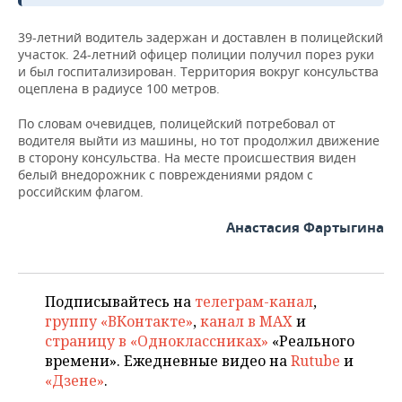
ВОДНЫЕ ВИДЫ СПОРТА
ОБРАЗОВАНИЕ
39-летний водитель задержан и доставлен в полицейский
ХОККЕЙ С МЯЧОМ
ПРОИСШЕСТВИЯ
участок. 24-летний офицер полиции получил порез руки
и был госпитализирован. Территория вокруг консульства
оцеплена в радиусе 100 метров.
По словам очевидцев, полицейский потребовал от
водителя выйти из машины, но тот продолжил движение
в сторону консульства. На месте происшествия виден
белый внедорожник с повреждениями рядом с
российским флагом.
Анастасия Фартыгина
Подписывайтесь на
телеграм-канал
,
группу «ВКонтакте»
,
канал в MAX
и
страницу в «Одноклассниках»
«Реального
времени». Ежедневные видео на
Rutube
и
«Дзене»
.