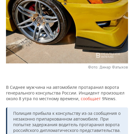
НЕФТЕХИМИЯ
РОЗНИЧНАЯ ТОРГОВЛЯ
НОВОСТИ ТЕХНОЛОГИЙ
МЕРОПРИЯТИЯ
НЕФТЬ
ТРАНСПОРТ
IT
НОВОСТИ МЕРОПРИЯТИЙ
СПОРТ
ОПК
УСЛУГИ
МЕДИА
ВЫЕЗДНАЯ РЕДАКЦИЯ
НОВОСТИ СПОРТА
ОБЩЕСТВО
ЭНЕРГЕТИКА
ТЕЛЕКОММУНИКАЦИИ
БИЗНЕС-БРАНЧИ
ФУТБОЛ
НОВОСТИ ОБЩЕСТВА
ФОТОГАЛЕРЕЯ
ONLINE-КОНФЕРЕНЦИИ
ХОККЕЙ
ВЛАСТЬ
СЮЖЕТЫ
Фото: Динар Фатыхов
ОТКРЫТАЯ ЛЕКЦИЯ
БАСКЕТБОЛ
ИНФРАСТРУКТУРА
СПРАВОЧНИК
В Сиднее мужчина на автомобиле протаранил ворота
генерального консульства России. Инцидент произошел
ВОЛЕЙБОЛ
ИСТОРИЯ
СПИСОК ПЕРСОН
ПОЛНАЯ ВЕРСИЯ
около 8 утра по местному времени,
сообщает
9News.
КИБЕРСПОРТ
КУЛЬТУРА
СПИСОК КОМПАНИЙ
Полиция прибыла к консульству из-за сообщения о
незаконно припаркованном автомобиле. При
ФИГУРНОЕ КАТАНИЕ
МЕДИЦИНА
попытке задержания водитель протаранил ворота
российского дипломатического представительства.