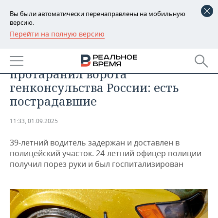
Вы были автоматически перенаправлены на мобильную
версию.
Перейти на полную версию
РЕГИОНЫ
ОБЩЕСТВО
В Сиднее автомобиль
БАШКОРТОСТАН
НОВОСТИ
протаранил ворота
ТАТАРСТАН
АНАЛИТИКА
генконсульства России: есть
пострадавшие
УДМУРТИЯ
НОВОСТИ АНАЛИТИКИ
ЭКОНОМИКА
11:33, 01.09.2025
ДЕКЛАРАЦИИ О ДОХОДАХ
НОВОСТИ ЭКОНОМИКИ
ПРОМЫШЛЕННОСТЬ
39-летний водитель задержан и доставлен в
КОРОЛИ ГОСЗАКАЗА ПФО
ФИНАНСЫ
НОВОСТИ
НЕДВИЖИМОСТЬ
полицейский участок. 24-летний офицер полиции
ПРОМЫШЛЕННОСТИ
получил порез руки и был госпитализирован
ВУЗЫ ТАТАРСТАНА
БАНКИ
НОВОСТИ НЕДВИЖИМОСТИ
АВТО
АГРОПРОМ
КОМУ ПРИНАДЛЕЖАТ
БЮДЖЕТ
НОВОСТИ АВТО
БИЗНЕС
ТОРГОВЫЕ ЦЕНТРЫ
МАШИНОСТРОЕНИЕ
ТАТАРСТАНА
ИНВЕСТИЦИИ
НОВОСТИ БИЗНЕСА
ТЕХНОЛОГИИ