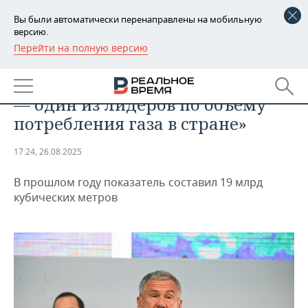
Вы были автоматически перенаправлены на мобильную
версию.
Перейти на полную версию
РЕГИОНЫ
ПРОМЫШЛЕННОСТЬ
Рустам Минниханов: «Татарстан
БАШКОРТОСТАН
НОВОСТИ
— один из лидеров по объему
ТАТАРСТАН
АНАЛИТИКА
потребления газа в стране»
УДМУРТИЯ
НОВОСТИ АНАЛИТИКИ
ЭКОНОМИКА
17:24, 26.08.2025
ДЕКЛАРАЦИИ О ДОХОДАХ
НОВОСТИ ЭКОНОМИКИ
ПРОМЫШЛЕННОСТЬ
В прошлом году показатель составил 19 млрд
кубических метров
КОРОЛИ ГОСЗАКАЗА ПФО
ФИНАНСЫ
НОВОСТИ
НЕДВИЖИМОСТЬ
ПРОМЫШЛЕННОСТИ
ВУЗЫ ТАТАРСТАНА
БАНКИ
НОВОСТИ НЕДВИЖИМОСТИ
АВТО
АГРОПРОМ
КОМУ ПРИНАДЛЕЖАТ
БЮДЖЕТ
НОВОСТИ АВТО
БИЗНЕС
ТОРГОВЫЕ ЦЕНТРЫ
МАШИНОСТРОЕНИЕ
ТАТАРСТАНА
ИНВЕСТИЦИИ
НОВОСТИ БИЗНЕСА
ТЕХНОЛОГИИ