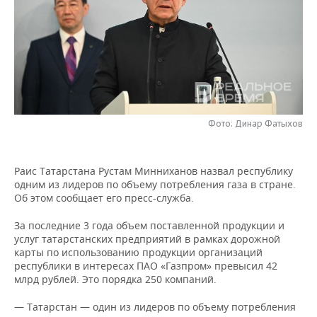
НЕФТЕХИМИЯ
РОЗНИЧНАЯ ТОРГОВЛЯ
НОВОСТИ ТЕХНОЛОГИЙ
МЕРОПРИЯТИЯ
НЕФТЬ
ТРАНСПОРТ
IT
НОВОСТИ МЕРОПРИЯТИЙ
СПОРТ
ОПК
УСЛУГИ
МЕДИА
ВЫЕЗДНАЯ РЕДАКЦИЯ
НОВОСТИ СПОРТА
ОБЩЕСТВО
ЭНЕРГЕТИКА
ТЕЛЕКОММУНИКАЦИИ
БИЗНЕС-БРАНЧИ
ФУТБОЛ
НОВОСТИ ОБЩЕСТВА
ФОТОГАЛЕРЕЯ
Фото: Динар Фатыхов
ONLINE-КОНФЕРЕНЦИИ
ХОККЕЙ
ВЛАСТЬ
СЮЖЕТЫ
Раис Татарстана Рустам Минниханов назвал республику
одним из лидеров по объему потребления газа в стране.
ОТКРЫТАЯ ЛЕКЦИЯ
БАСКЕТБОЛ
ИНФРАСТРУКТУРА
СПРАВОЧНИК
Об этом сообщает его пресс-служба.
ВОЛЕЙБОЛ
ИСТОРИЯ
СПИСОК ПЕРСОН
ПОЛНАЯ ВЕРСИЯ
За последние 3 года объем поставленной продукции и
услуг татарстанских предприятий в рамках дорожной
карты по использованию продукции организаций
КИБЕРСПОРТ
КУЛЬТУРА
СПИСОК КОМПАНИЙ
республики в интересах ПАО «Газпром» превысил 42
млрд рублей. Это порядка 250 компаний.
ФИГУРНОЕ КАТАНИЕ
МЕДИЦИНА
— Татарстан — один из лидеров по объему потребления