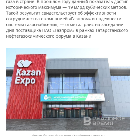
ВОДНЫЕ ВИДЫ СПОРТА
ОБРАЗОВАНИЕ
газа в стране. В прошлом году данный показатель достиг
исторического максимума — 19 млрд кубических метров.
Такой результат свидетельствует об эффективности
ХОККЕЙ С МЯЧОМ
ПРОИСШЕСТВИЯ
сотрудничества с компанией «Газпром» и надежности
системы газоснабжения, — отметил раис на заседании
Дня поставщика ПАО «Газпром» в рамках Татарстанского
нефтегазохимического форума в Казани.
Динар Фатыхов / realnoevremya.ru