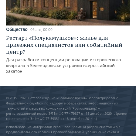
Общество
06 авг, 00:00
Рестарт «Полукамушков»: жилье для
приезжих специалистов или событийный
центр?
Для разработки концепции реновации исторического
квартала в Зеленодольске устроили всероссийский
хакатон
© 2015 - 2026 Сетевое издание «Реальное время» Зарегистрировано
Федеральной службой по надзору в сфере связи, информационных
технологий и массовых коммуникаций (Роскомнадзор) –
регистрационный номер ЭЛ № ФС 77 - 79627 от 18 декабря 2020 г. (ранее
свидетельство Эл № ФС 77-59331 от 18 сентября 2014 г.)
Использование материалов Реального Времени разрешено только с
предварительного согласия правообладателей, упоминание сайта и