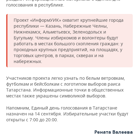
ВОДНЫЕ ВИДЫ СПОРТА
ОБРАЗОВАНИЕ
голосования в республике.
ХОККЕЙ С МЯЧОМ
ПРОИСШЕСТВИЯ
Проект «ИнформУИК» охватит крупнейшие города
республики — Казань, Набережные Челны,
Нижнекамск, Альметьевск, Зеленодольск и
Бугульму. Члены избиркомов и волонтеры будут
работать в местах большого скопления граждан: у
проходных крупных предприятий, на площадях, у
торговых центров, в парках, скверах и на
набережных.
Участников проекта легко узнать по белым ветровкам,
футболкам и бейсболкам с логотипом выборов раиса
Татарстана. Информационные точки в общественных
местах также украшены символикой выборов.
Напомним, Единый день голосования в Татарстане
назначен на 14 сентября. Избирательные участки будут
открыты с 7:00 до 20:00.
Рената Валеева