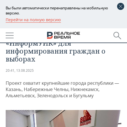
Вы были автоматически перенаправлены на мобильную
версию.
Перейти на полную версию
РЕГИОНЫ
ОБЩЕСТВО
В Татарстане стартовал проект
БАШКОРТОСТАН
НОВОСТИ
«ИнформУИК» для
ТАТАРСТАН
АНАЛИТИКА
информирования граждан о
выборах
УДМУРТИЯ
НОВОСТИ АНАЛИТИКИ
ЭКОНОМИКА
20:41, 13.08.2025
ДЕКЛАРАЦИИ О ДОХОДАХ
НОВОСТИ ЭКОНОМИКИ
ПРОМЫШЛЕННОСТЬ
Проект охватит крупнейшие города республики —
КОРОЛИ ГОСЗАКАЗА ПФО
ФИНАНСЫ
НОВОСТИ
НЕДВИЖИМОСТЬ
Казань, Набережные Челны, Нижнекамск,
ПРОМЫШЛЕННОСТИ
Альметьевск, Зеленодольск и Бугульму
ВУЗЫ ТАТАРСТАНА
БАНКИ
НОВОСТИ НЕДВИЖИМОСТИ
АВТО
АГРОПРОМ
КОМУ ПРИНАДЛЕЖАТ
БЮДЖЕТ
НОВОСТИ АВТО
БИЗНЕС
ТОРГОВЫЕ ЦЕНТРЫ
МАШИНОСТРОЕНИЕ
ТАТАРСТАНА
ИНВЕСТИЦИИ
НОВОСТИ БИЗНЕСА
ТЕХНОЛОГИИ