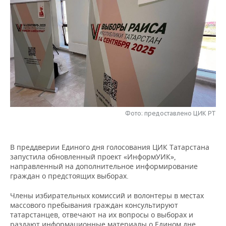
НЕФТЕХИМИЯ
РОЗНИЧНАЯ ТОРГОВЛЯ
НОВОСТИ ТЕХНОЛОГИЙ
МЕРОПРИЯТИЯ
НЕФТЬ
ТРАНСПОРТ
IT
НОВОСТИ МЕРОПРИЯТИЙ
СПОРТ
ОПК
УСЛУГИ
МЕДИА
ВЫЕЗДНАЯ РЕДАКЦИЯ
НОВОСТИ СПОРТА
ОБЩЕСТВО
ЭНЕРГЕТИКА
ТЕЛЕКОММУНИКАЦИИ
БИЗНЕС-БРАНЧИ
ФУТБОЛ
НОВОСТИ ОБЩЕСТВА
ФОТОГАЛЕРЕЯ
ONLINE-КОНФЕРЕНЦИИ
ХОККЕЙ
ВЛАСТЬ
СЮЖЕТЫ
Фото: предоставлено ЦИК РТ
ОТКРЫТАЯ ЛЕКЦИЯ
БАСКЕТБОЛ
ИНФРАСТРУКТУРА
СПРАВОЧНИК
В преддверии Единого дня голосования ЦИК Татарстана
запустила обновленный проект «ИнформУИК»,
ВОЛЕЙБОЛ
ИСТОРИЯ
СПИСОК ПЕРСОН
ПОЛНАЯ ВЕРСИЯ
направленный на дополнительное информирование
граждан о предстоящих выборах.
КИБЕРСПОРТ
КУЛЬТУРА
СПИСОК КОМПАНИЙ
Члены избирательных комиссий и волонтеры в местах
ФИГУРНОЕ КАТАНИЕ
МЕДИЦИНА
массового пребывания граждан консультируют
татарстанцев, отвечают на их вопросы о выборах и
раздают информационные материалы о Едином дне