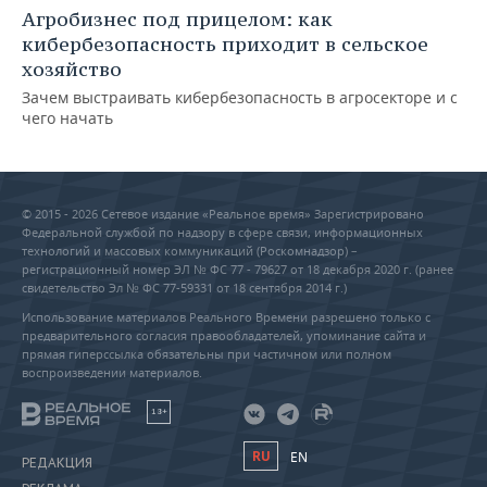
Агробизнес под прицелом: как
кибербезопасность приходит в сельское
хозяйство
Зачем выстраивать кибербезопасность в агросекторе и с
чего начать
© 2015 - 2026 Сетевое издание «Реальное время» Зарегистрировано
Федеральной службой по надзору в сфере связи, информационных
технологий и массовых коммуникаций (Роскомнадзор) –
регистрационный номер ЭЛ № ФС 77 - 79627 от 18 декабря 2020 г. (ранее
свидетельство Эл № ФС 77-59331 от 18 сентября 2014 г.)
Использование материалов Реального Времени разрешено только с
предварительного согласия правообладателей, упоминание сайта и
прямая гиперссылка обязательны при частичном или полном
воспроизведении материалов.
18+
RU
EN
РЕДАКЦИЯ