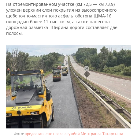
ВОДНЫЕ ВИДЫ СПОРТА
ОБРАЗОВАНИЕ
На отремонтированном участке (км 72,5 — км 73,9)
уложен верхний слой покрытия из высокопрочного
ХОККЕЙ С МЯЧОМ
ПРОИСШЕСТВИЯ
щебеночно-мастичного асфальтобетона ЩМА-16
площадью более 11 тыс. кв. м, а также нанесена
дорожная разметка. Ширина дороги составляет две
полосы.
предоставлено пресс-службой Минтранса Татарстана