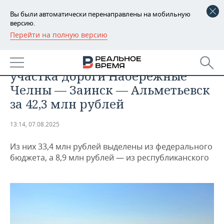
Вы были автоматически перенаправлены на мобильную
версию.
Перейти на полную версию
РЕГИОНЫ
ОБЩЕСТВО
В Татарстане завершен ремонт
БАШКОРТОСТАН
НОВОСТИ
участка дороги Набережные
ТАТАРСТАН
АНАЛИТИКА
Челны — Заинск — Альметьевск
за 42,3 млн рублей
УДМУРТИЯ
НОВОСТИ АНАЛИТИКИ
ЭКОНОМИКА
13:14, 07.08.2025
ДЕКЛАРАЦИИ О ДОХОДАХ
НОВОСТИ ЭКОНОМИКИ
ПРОМЫШЛЕННОСТЬ
Из них 33,4 млн рублей выделены из федерального
КОРОЛИ ГОСЗАКАЗА ПФО
ФИНАНСЫ
НОВОСТИ
НЕДВИЖИМОСТЬ
бюджета, а 8,9 млн рублей — из республиканского
ПРОМЫШЛЕННОСТИ
ВУЗЫ ТАТАРСТАНА
БАНКИ
НОВОСТИ НЕДВИЖИМОСТИ
АВТО
АГРОПРОМ
КОМУ ПРИНАДЛЕЖАТ
БЮДЖЕТ
НОВОСТИ АВТО
БИЗНЕС
ТОРГОВЫЕ ЦЕНТРЫ
МАШИНОСТРОЕНИЕ
ТАТАРСТАНА
ИНВЕСТИЦИИ
НОВОСТИ БИЗНЕСА
ТЕХНОЛОГИИ