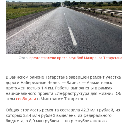
НЕФТЕХИМИЯ
РОЗНИЧНАЯ ТОРГОВЛЯ
НОВОСТИ ТЕХНОЛОГИЙ
МЕРОПРИЯТИЯ
НЕФТЬ
ТРАНСПОРТ
IT
НОВОСТИ МЕРОПРИЯТИЙ
СПОРТ
ОПК
УСЛУГИ
МЕДИА
ВЫЕЗДНАЯ РЕДАКЦИЯ
НОВОСТИ СПОРТА
ОБЩЕСТВО
ЭНЕРГЕТИКА
ТЕЛЕКОММУНИКАЦИИ
БИЗНЕС-БРАНЧИ
ФУТБОЛ
НОВОСТИ ОБЩЕСТВА
ФОТОГАЛЕРЕЯ
Фото:
предоставлено пресс-службой Минтранса Татарстана
ONLINE-КОНФЕРЕНЦИИ
ХОККЕЙ
ВЛАСТЬ
СЮЖЕТЫ
ОТКРЫТАЯ ЛЕКЦИЯ
БАСКЕТБОЛ
ИНФРАСТРУКТУРА
СПРАВОЧНИК
В Заинском районе Татарстана завершен ремонт участка
дороги Набережные Челны — Заинск — Альметьевск
протяженностью 1,4 км. Работы выполнены в рамках
ВОЛЕЙБОЛ
ИСТОРИЯ
СПИСОК ПЕРСОН
ПОЛНАЯ ВЕРСИЯ
национального проекта «Инфраструктура для жизни». Об
этом
сообщили
в Минтрансе Татарстана.
КИБЕРСПОРТ
КУЛЬТУРА
СПИСОК КОМПАНИЙ
Общая стоимость ремонта составила 42,3 млн рублей, из
которых 33,4 млн рублей выделены из федерального
ФИГУРНОЕ КАТАНИЕ
МЕДИЦИНА
бюджета, а 8,9 млн рублей — из республиканского.