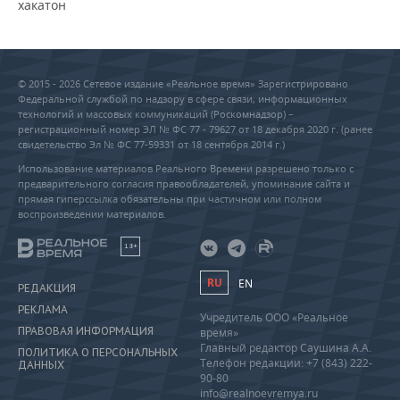
хакатон
© 2015 - 2026 Сетевое издание «Реальное время» Зарегистрировано
Федеральной службой по надзору в сфере связи, информационных
технологий и массовых коммуникаций (Роскомнадзор) –
регистрационный номер ЭЛ № ФС 77 - 79627 от 18 декабря 2020 г. (ранее
свидетельство Эл № ФС 77-59331 от 18 сентября 2014 г.)
Использование материалов Реального Времени разрешено только с
предварительного согласия правообладателей, упоминание сайта и
прямая гиперссылка обязательны при частичном или полном
воспроизведении материалов.
18+
RU
EN
РЕДАКЦИЯ
РЕКЛАМА
Учредитель ООО «Реальное
ПРАВОВАЯ ИНФОРМАЦИЯ
время»
Главный редактор Саушина А.А.
ПОЛИТИКА О ПЕРСОНАЛЬНЫХ
Телефон редакции: +7 (843) 222-
ДАННЫХ
90-80
info@realnoevremya.ru