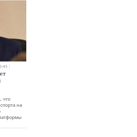
0:45
ет
й
, что
спорта на
о
платформы