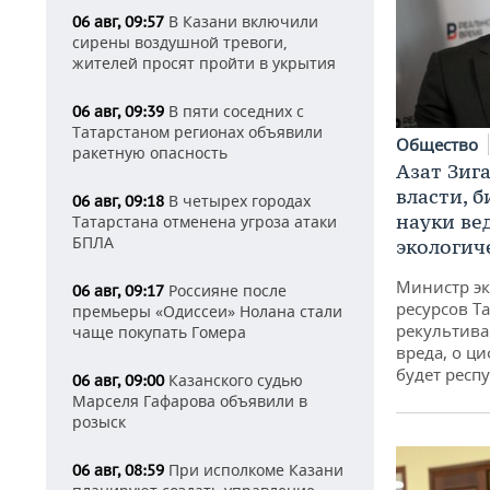
В Казани включили
06 авг, 09:57
сирены воздушной тревоги,
жителей просят пройти в укрытия
В пяти соседних с
06 авг, 09:39
Татарстаном регионах объявили
Общество
ракетную опасность
Азат Зиг
власти, б
В четырех городах
06 авг, 09:18
науки ве
Татарстана отменена угроза атаки
БПЛА
экологич
Министр э
Россияне после
06 авг, 09:17
ресурсов Та
премьеры «Одиссеи» Нолана стали
рекультива
чаще покупать Гомера
вреда, о ц
будет респу
Казанского судью
06 авг, 09:00
Марселя Гафарова объявили в
розыск
При исполкоме Казани
06 авг, 08:59