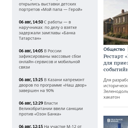
открылись выставки детских
портретов «Мой папа — Герой»
С работы — в
06 авг, 14:50
наручниках: по делу о взятке
задержали замглавы «Банка
Татарстан»
Общество
В России
06 авг, 14:05
Рестарт 
зафиксированы массовые сбои
онлайн-сервисов и мобильной
для прие
связи
событий
В Казани капремонт
Для разраб
06 авг, 13:25
дворов по программе «Наш двор»
историческ
завершен на 90%
Зеленодоль
хакатон
Власти
06 авг, 12:29
Великобритании ввели санкции
против «Озон Банка»
На участке М-12 от
06 авг, 12:15