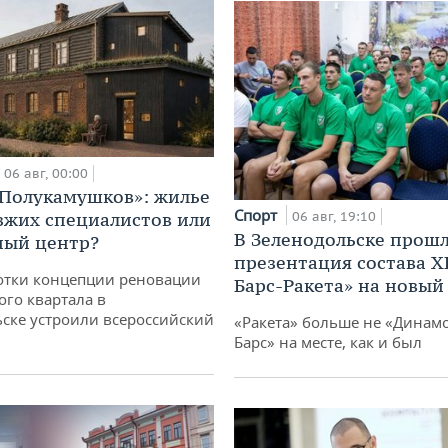
06 авг, 00:00
«Полукамушков»: жилье
Спорт
зжих специалистов или
06 авг, 19:10
В Зеленодольске прош
ный центр?
презентация состава Х
отки концепции реновации
Барс-Ракета» на новый
ого квартала в
ске устроили всероссийский
«Ракета» больше не «Динамо
Барс» на месте, как и был