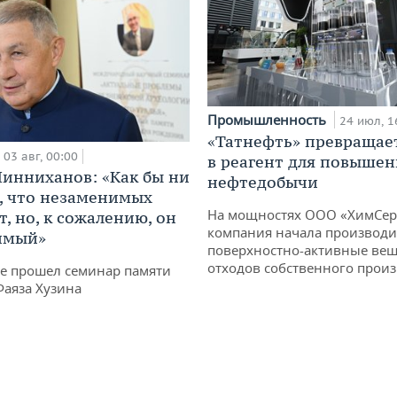
Промышленность
24 июл, 1
«Татнефть» превращае
03 авг, 00:00
в реагент для повышен
инниханов: «Как бы ни
нефтедобычи
, что незаменимых
На мощностях ООО «ХимСер
, но, к сожалению, он
компания начала производи
имый»
поверхностно-активные вещ
отходов собственного произ
не прошел семинар памяти
Фаяза Хузина