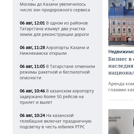
Москвы до Казани увеличилось
число зон придорожного сервиса
В одном из районов
06 авг, 12:01
Татарстана изымут два участка
земли для реконструкции дороги
Аэропорты Казани и
06 авг, 11:28
Недвижим
Нижнекамска открыли
Бизнес в
наследия
В Татарстане отменили
06 авг, 11:05
режимы ракетной и беспилотной
национа
опасности
Аренда ко
глазами ка
В казанском аэропорту
06 авг, 10:46
задержано более 50 рейсов на
прилет и вылет
На казанской
06 авг, 10:24
телебашне включат праздничную
подсветку в честь юбилея РТРС