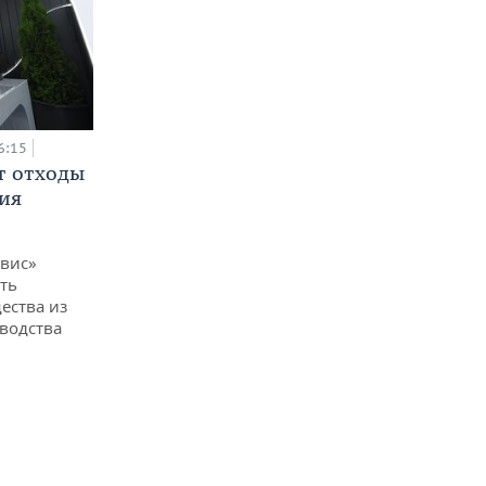
6:15
т отходы
ия
вис»
ть
ества из
водства