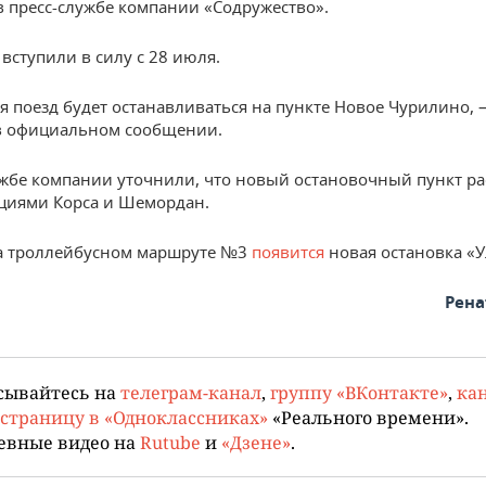
в пресс-службе компании «Содружество».
вступили в силу с 28 июля.
я поезд будет останавливаться на пункте Новое Чурилино, 
в официальном сообщении.
ужбе компании уточнили, что новый остановочный пункт р
циями Корса и Шемордан.
на троллейбусном маршруте №3
появится
новая остановка «У
Рена
сывайтесь на
телеграм-канал
,
группу «ВКонтакте»
,
кан
страницу в «Одноклассниках»
«Реального времени».
евные видео на
Rutube
и
«Дзене»
.