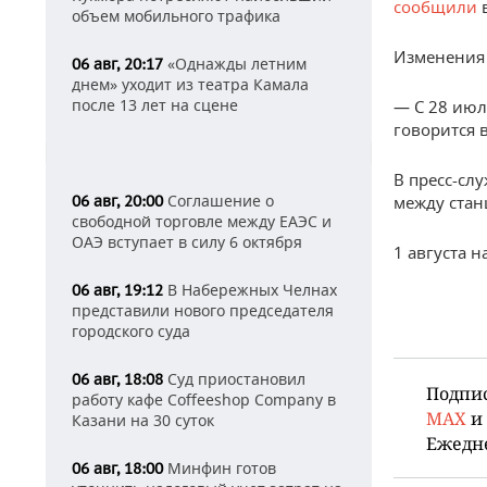
сообщили
объем мобильного трафика
Изменения 
«Однажды летним
06 авг, 20:17
днем» уходит из театра Камала
после 13 лет на сцене
— С 28 июл
говорится 
В пресс-сл
Соглашение о
06 авг, 20:00
между стан
свободной торговле между ЕАЭС и
ОАЭ вступает в силу 6 октября
1 августа 
В Набережных Челнах
06 авг, 19:12
представили нового председателя
городского суда
Суд приостановил
06 авг, 18:08
Подпи
работу кафе Coffeeshop Company в
MAX
и
Казани на 30 суток
Ежедн
Минфин готов
06 авг, 18:00