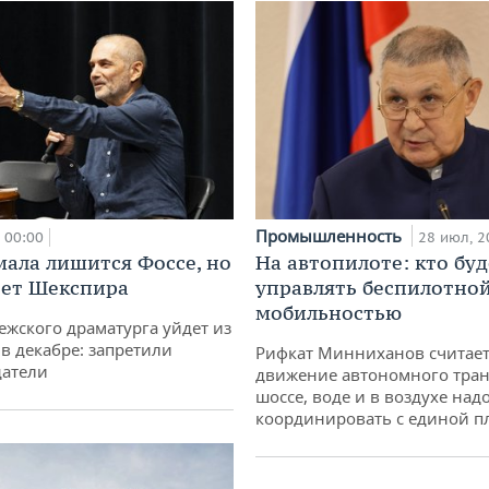
Промышленность
00:00
28 июл, 2
мала лишится Фоссе, но
На автопилоте: кто буд
ет Шекспира
управлять беспилотно
мобильностью
ежского драматурга уйдет из
 в декабре: запретили
Рифкат Минниханов считает
датели
движение автономного тран
шоссе, воде и в воздухе над
координировать с единой 