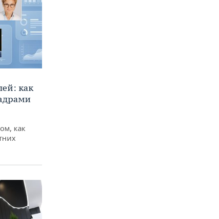
ей: как
кадрами
ом, как
тних