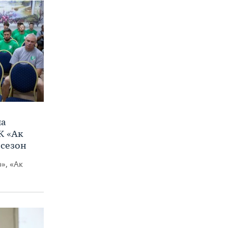
ла
К «Ак
 сезон
», «Ак