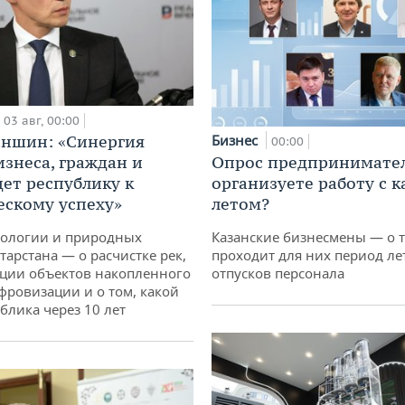
03 авг, 00:00
аншин: «Синергия
Бизнес
00:00
изнеса, граждан и
Опрос предпринимател
дет республику к
организуете работу с 
ескому успеху»
летом?
кологии и природных
Казанские бизнесмены — о т
тарстана — о расчистке рек,
проходит для них период ле
ции объектов накопленного
отпусков персонала
ифровизации и о том, какой
блика через 10 лет