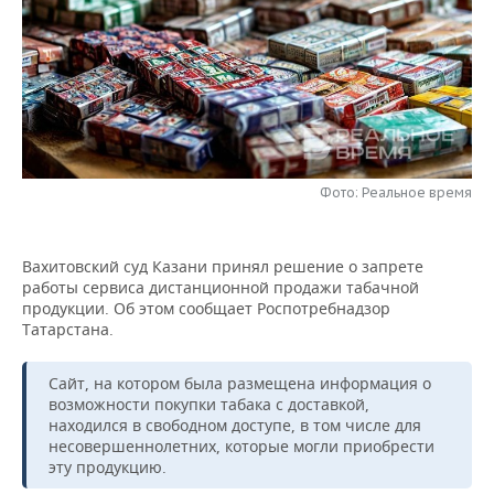
НЕФТЕХИМИЯ
РОЗНИЧНАЯ ТОРГОВЛЯ
НОВОСТИ ТЕХНОЛОГИЙ
МЕРОПРИЯТИЯ
НЕФТЬ
ТРАНСПОРТ
IT
НОВОСТИ МЕРОПРИЯТИЙ
СПОРТ
ОПК
УСЛУГИ
МЕДИА
ВЫЕЗДНАЯ РЕДАКЦИЯ
НОВОСТИ СПОРТА
ОБЩЕСТВО
ЭНЕРГЕТИКА
ТЕЛЕКОММУНИКАЦИИ
БИЗНЕС-БРАНЧИ
ФУТБОЛ
НОВОСТИ ОБЩЕСТВА
ФОТОГАЛЕРЕЯ
Фото: Реальное время
ONLINE-КОНФЕРЕНЦИИ
ХОККЕЙ
ВЛАСТЬ
СЮЖЕТЫ
Вахитовский суд Казани принял решение о запрете
работы сервиса дистанционной продажи табачной
ОТКРЫТАЯ ЛЕКЦИЯ
БАСКЕТБОЛ
ИНФРАСТРУКТУРА
СПРАВОЧНИК
продукции. Об этом сообщает Роспотребнадзор
Татарстана.
ВОЛЕЙБОЛ
ИСТОРИЯ
СПИСОК ПЕРСОН
ПОЛНАЯ ВЕРСИЯ
Сайт, на котором была размещена информация о
КИБЕРСПОРТ
КУЛЬТУРА
СПИСОК КОМПАНИЙ
возможности покупки табака с доставкой,
находился в свободном доступе, в том числе для
ФИГУРНОЕ КАТАНИЕ
МЕДИЦИНА
несовершеннолетних, которые могли приобрести
эту продукцию.