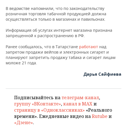
ВОДНЫЕ ВИДЫ СПОРТА
ОБРАЗОВАНИЕ
В ведомстве напомнили, что по законодательству
розничная торговля табачной продукцией должна
ХОККЕЙ С МЯЧОМ
ПРОИСШЕСТВИЯ
осуществляться только в магазинах и павильонах.
Информация об услугах интернет магазина признана
запрещенной к распространению в РФ.
Ранее сообщалось, что в Татарстане
работают
над
запретом продажи вейпов и электронных сигарет и
планируют запретить продажу табака и сигарет лицам
моложе 21 года.
Дарья Сайфиева
Подписывайтесь на
телеграм-канал
,
группу «ВКонтакте»
,
канал в MAX
и
страницу в «Одноклассниках»
«Реального
времени». Ежедневные видео на
Rutube
и
«Дзене»
.