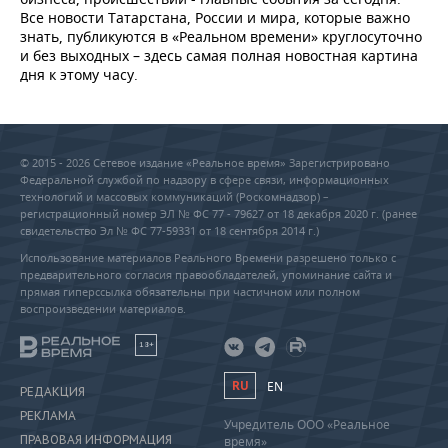
Все новости Татарстана, России и мира, которые важно
знать, публикуются в «Реальном времени» круглосуточно
и без выходных – здесь самая полная новостная картина
дня к этому часу.
© 2015 - 2026 Сетевое издание «Реальное время» Зарегистрировано
Федеральной службой по надзору в сфере связи, информационных
технологий и массовых коммуникаций (Роскомнадзор) –
регистрационный номер ЭЛ № ФС 77 - 79627 от 18 декабря 2020 г. (ранее
свидетельство Эл № ФС 77-59331 от 18 сентября 2014 г.)
Использование материалов Реального Времени разрешено только с
предварительного согласия правообладателей, упоминание сайта и
прямая гиперссылка обязательны при частичном или полном
воспроизведении материалов.
18+
RU
EN
РЕДАКЦИЯ
РЕКЛАМА
Учредитель ООО «Реальное
ПРАВОВАЯ ИНФОРМАЦИЯ
время»