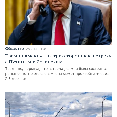
НЕФТЕХИМИЯ
РОЗНИЧНАЯ ТОРГОВЛЯ
НОВОСТИ ТЕХНОЛОГИЙ
МЕРОПРИЯТИЯ
НЕФТЬ
ТРАНСПОРТ
IT
НОВОСТИ МЕРОПРИЯТИЙ
СПОРТ
ОПК
УСЛУГИ
МЕДИА
ВЫЕЗДНАЯ РЕДАКЦИЯ
НОВОСТИ СПОРТА
ОБЩЕСТВО
ЭНЕРГЕТИКА
ТЕЛЕКОММУНИКАЦИИ
БИЗНЕС-БРАНЧИ
ФУТБОЛ
НОВОСТИ ОБЩЕСТВА
ФОТОГАЛЕРЕЯ
Общество
25 июл, 21:35
Трамп намекнул на трехстороннюю встречу
ONLINE-КОНФЕРЕНЦИИ
ХОККЕЙ
ВЛАСТЬ
СЮЖЕТЫ
с Путиным и Зеленским
Трамп подчеркнул, что встреча должна была состояться
ОТКРЫТАЯ ЛЕКЦИЯ
БАСКЕТБОЛ
ИНФРАСТРУКТУРА
СПРАВОЧНИК
раньше, но, по его словам, она может произойти «через
2-3 месяца».
ВОЛЕЙБОЛ
ИСТОРИЯ
СПИСОК ПЕРСОН
ПОЛНАЯ ВЕРСИЯ
КИБЕРСПОРТ
КУЛЬТУРА
СПИСОК КОМПАНИЙ
ФИГУРНОЕ КАТАНИЕ
МЕДИЦИНА