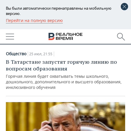
Вы были автоматически перенаправлены на мобильную
версию.
Перейти на полную версию
РЕГИОНЫ
НОВОСТИ
БАШКОРТОСТАН
НОВОСТИ
25.07.2025
ТАТАРСТАН
АНАЛИТИКА
Общество
25 июл, 21:55
УДМУРТИЯ
НОВОСТИ АНАЛИТИКИ
ЭКОНОМИКА
В Татарстане запустят горячую линию по
вопросам образования
ДЕКЛАРАЦИИ О ДОХОДАХ
НОВОСТИ ЭКОНОМИКИ
ПРОМЫШЛЕННОСТЬ
Горячая линия будет охватывать темы школьного,
дошкольного, дополнительного и высшего образования,
инклюзивного обучения
КОРОЛИ ГОСЗАКАЗА ПФО
ФИНАНСЫ
НОВОСТИ
НЕДВИЖИМОСТЬ
ПРОМЫШЛЕННОСТИ
ВУЗЫ ТАТАРСТАНА
БАНКИ
НОВОСТИ НЕДВИЖИМОСТИ
АВТО
АГРОПРОМ
КОМУ ПРИНАДЛЕЖАТ
БЮДЖЕТ
НОВОСТИ АВТО
БИЗНЕС
ТОРГОВЫЕ ЦЕНТРЫ
МАШИНОСТРОЕНИЕ
ТАТАРСТАНА
ИНВЕСТИЦИИ
НОВОСТИ БИЗНЕСА
ТЕХНОЛОГИИ