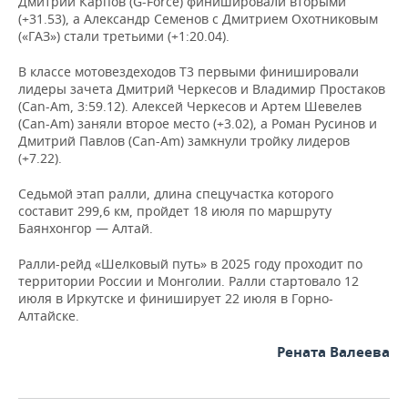
Дмитрий Карпов (G-Force) финишировали вторыми
(+31.53), а Александр Семенов с Дмитрием Охотниковым
(«ГАЗ») стали третьими (+1:20.04).
В классе мотовездеходов Т3 первыми финишировали
лидеры зачета Дмитрий Черкесов и Владимир Простаков
(Can-Am, 3:59.12). Алексей Черкесов и Артем Шевелев
(Can-Am) заняли второе место (+3.02), а Роман Русинов и
Дмитрий Павлов (Can-Am) замкнули тройку лидеров
(+7.22).
Седьмой этап ралли, длина спецучастка которого
составит 299,6 км, пройдет 18 июля по маршруту
Баянхонгор — Алтай.
Ралли-рейд «Шелковый путь» в 2025 году проходит по
территории России и Монголии. Ралли стартовало 12
июля в Иркутске и финиширует 22 июля в Горно-
Алтайске.
Рената Валеева