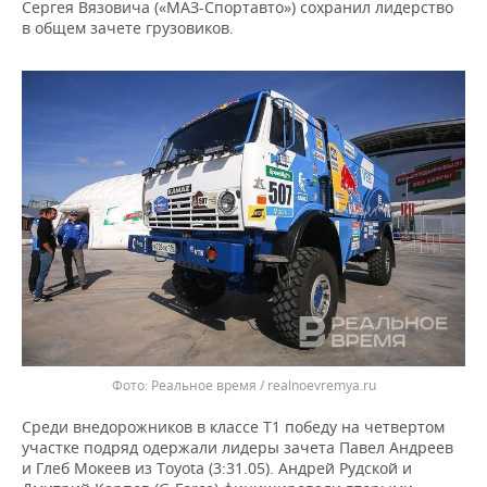
ВОДНЫЕ ВИДЫ СПОРТА
ОБРАЗОВАНИЕ
Сергея Вязовича («МАЗ-Спортавто») сохранил лидерство
в общем зачете грузовиков.
ХОККЕЙ С МЯЧОМ
ПРОИСШЕСТВИЯ
Реальное время / realnoevremya.ru
Среди внедорожников в классе Т1 победу на четвертом
участке подряд одержали лидеры зачета Павел Андреев
и Глеб Мокеев из Toyota (3:31.05). Андрей Рудской и