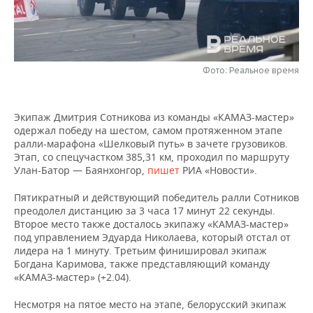
НЕФТЕХИМИЯ
РОЗНИЧНАЯ ТОРГОВЛЯ
НОВОСТИ ТЕХНОЛОГИЙ
МЕРОПРИЯТИЯ
НЕФТЬ
ТРАНСПОРТ
IT
НОВОСТИ МЕРОПРИЯТИЙ
СПОРТ
ОПК
Фото: Реальное время
УСЛУГИ
МЕДИА
ВЫЕЗДНАЯ РЕДАКЦИЯ
НОВОСТИ СПОРТА
ОБЩЕСТВО
ЭНЕРГЕТИКА
Экипаж Дмитрия Сотникова из команды «КАМАЗ-мастер»
ТЕЛЕКОММУНИКАЦИИ
БИЗНЕС-БРАНЧИ
ФУТБОЛ
НОВОСТИ ОБЩЕСТВА
ФОТОГАЛЕРЕЯ
одержал победу на шестом, самом протяженном этапе
ралли-марафона «Шелковый путь» в зачете грузовиков.
ONLINE-КОНФЕРЕНЦИИ
ХОККЕЙ
ВЛАСТЬ
СЮЖЕТЫ
Этап, со спецучастком 385,31 км, проходил по маршруту
Улан-Батор — Баянхонгор,
пишет
РИА «Новости».
ОТКРЫТАЯ ЛЕКЦИЯ
БАСКЕТБОЛ
ИНФРАСТРУКТУРА
СПРАВОЧНИК
Пятикратный и действующий победитель ралли Сотников
преодолел дистанцию за 3 часа 17 минут 22 секунды.
ВОЛЕЙБОЛ
ИСТОРИЯ
СПИСОК ПЕРСОН
ПОЛНАЯ ВЕРСИЯ
Второе место также досталось экипажу «КАМАЗ-мастер»
под управлением Эдуарда Николаева, который отстал от
лидера на 1 минуту. Третьим финишировал экипаж
КИБЕРСПОРТ
КУЛЬТУРА
СПИСОК КОМПАНИЙ
Богдана Каримова, также представляющий команду
«КАМАЗ-мастер» (+2.04).
ФИГУРНОЕ КАТАНИЕ
МЕДИЦИНА
Несмотря на пятое место на этапе, белорусский экипаж