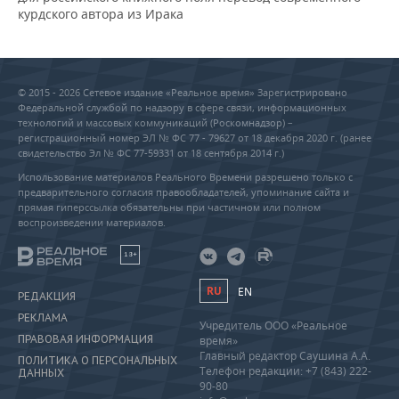
курдского автора из Ирака
© 2015 - 2026 Сетевое издание «Реальное время» Зарегистрировано
Федеральной службой по надзору в сфере связи, информационных
технологий и массовых коммуникаций (Роскомнадзор) –
регистрационный номер ЭЛ № ФС 77 - 79627 от 18 декабря 2020 г. (ранее
свидетельство Эл № ФС 77-59331 от 18 сентября 2014 г.)
Использование материалов Реального Времени разрешено только с
предварительного согласия правообладателей, упоминание сайта и
прямая гиперссылка обязательны при частичном или полном
воспроизведении материалов.
18+
RU
EN
РЕДАКЦИЯ
РЕКЛАМА
Учредитель ООО «Реальное
ПРАВОВАЯ ИНФОРМАЦИЯ
время»
Главный редактор Саушина А.А.
ПОЛИТИКА О ПЕРСОНАЛЬНЫХ
Телефон редакции: +7 (843) 222-
ДАННЫХ
90-80