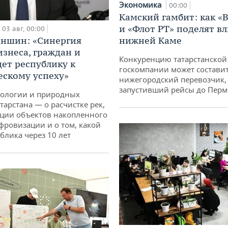
Экономика
00:00
Камский гамбит: как «
и «Флот РТ» поделят в
03 авг, 00:00
нижней Каме
аншин: «Синергия
изнеса, граждан и
Конкуренцию татарстанской
дет республику к
госкомпании может состави
ескому успеху»
нижегородский перевозчик,
запустивший рейсы до Пер
кологии и природных
тарстана — о расчистке рек,
ции объектов накопленного
ифровизации и о том, какой
блика через 10 лет