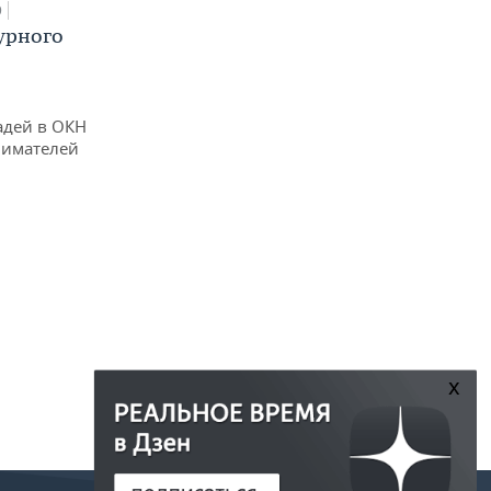
0
урного
адей в ОКН
нимателей
x