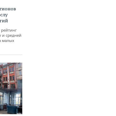
егионов
ислу
тий
 рейтинг
у и средней
а малых