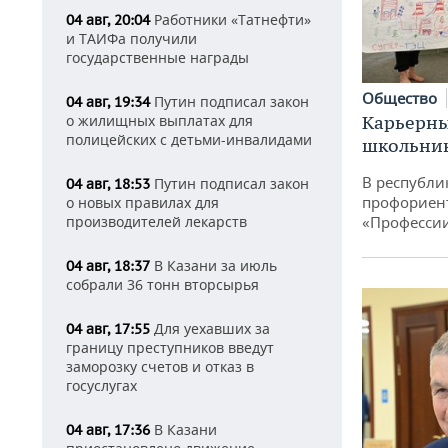
Работники «Татнефти»
04 авг, 20:04
и ТАИФа получили
государственные награды
Общество
Путин подписал закон
04 авг, 19:34
Карьерны
о жилищных выплатах для
полицейских с детьми-инвалидами
школьни
В республи
Путин подписал закон
04 авг, 18:53
профориен
о новых правилах для
«Професси
производителей лекарств
В Казани за июль
04 авг, 18:37
собрали 36 тонн вторсырья
Для уехавших за
04 авг, 17:55
границу преступников введут
заморозку счетов и отказ в
госуслугах
В Казани
04 авг, 17:36