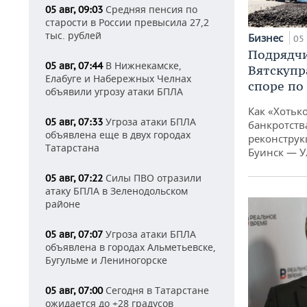
Средняя пенсия по
05 авг, 09:03
старости в России превысила 27,2
тыс. рублей
Бизнес
05 
Подрядчи
В Нижнекамске,
05 авг, 07:44
Вятскупр
Елабуге и Набережных Челнах
споре по
объявили угрозу атаки БПЛА
Как «Хотьк
Угроза атаки БПЛА
05 авг, 07:33
банкротства
объявлена еще в двух городах
реконструк
Татарстана
Буинск — У
Силы ПВО отразили
05 авг, 07:22
атаку БПЛА в Зеленодольском
районе
Угроза атаки БПЛА
05 авг, 07:07
объявлена в городах Альметьевске,
Бугульме и Лениногорске
Сегодня в Татарстане
05 авг, 07:00
ожидается до +28 градусов