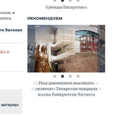
Книжная полка
нным, в
алось.
та Валеева
ал в
Премиальное жилье в Казани:
тренды, критерии, покупатели в
2026 году
 материал