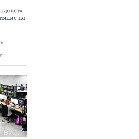
Водолет»
лияние на
ть
ми