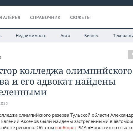
ГАЛЕРЕЯ
СПРАВОЧНИК
СЮЖЕТЫ
ь
Недвижимость
Авто
Бизнес
Технолог
О
ктор колледжа олимпийского
ва и его адвокат найдены
реленными
.2025
олледжа олимпийского резерва Тульской области Александ
т Евгений Аксенов были найдены застреленными в автомоб
районе региона. Об этом
сообщает
РИА «Новости» со ссылк