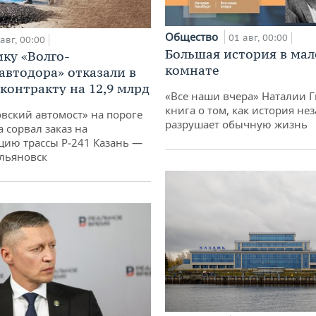
Общество
01 авг, 00:00
авг, 00:00
Большая история в ма
ку «Волго-
комнате
автодора» отказали в
 контракту на 12,9 млрд
«Все наши вчера» Наталии 
книга о том, как история не
овский автомост» на пороге
разрушает обычную жизнь
 сорвал заказ на
цию трассы Р‑241 Казань —
льяновск