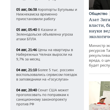
Аэропорты Бугульмы и
05 авг, 06:38
Общество
Нижнекамска временно
приостановили работу
Азат Зиг
власти, б
В Казани и
05 авг, 05:40
науки ве
Зеленодольске объявлена угроза
экологич
атаки БПЛА
Министр э
Цены на квартиры в
04 авг, 21:46
ресурсов Та
Набережных Челнах выросли на
рекультива
9,7% за месяц
вреда, о ц
будет респу
Более 5 тыс. россиян
04 авг, 21:10
воспользовались сервисом поездок
в заповедники на «Госуслугах»
Сенат США может
04 авг, 20:40
проголосовать по поправкам к
санкционному законопроекту
против РФ