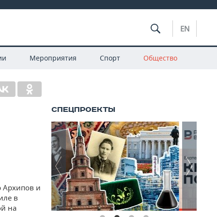
EN
ии
Мероприятия
Спорт
Общество
р Архипов и
иле в
ой на