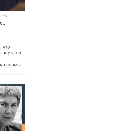
0:45
ет
й
, что
спорта на
о
платформы