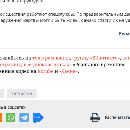
 силовых структурах.
роисшествия работают спецслужбы. По предварительным да
аружения жертвы могли быть живы, однако спасти их не уд
Рена
сывайтесь на
телеграм-канал
,
группу «ВКонтакте»
,
кан
страницу в «Одноклассниках»
«Реального времени».
евные видео на
Rutube
и
«Дзене»
.
Татарстан
ь в соцсетях
Распечатать