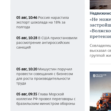
Недвижим
Россия нарастила
05 авг, 10:46
«Не може
экспорт шоколада на 18% за
застройщ
полгода
«Волжско
претенз
В США приостановили
05 авг, 10:28
рассмотрение антироссийских
Совладелец
санкций
высказал с
группой жи
Мишустин поручил
05 авг, 10:20
провести совещания с бизнесом
для роста производительности
труда
Глава Морской
05 авг, 09:35
коллегии РФ провел переговоры с
бразильским министром обороны