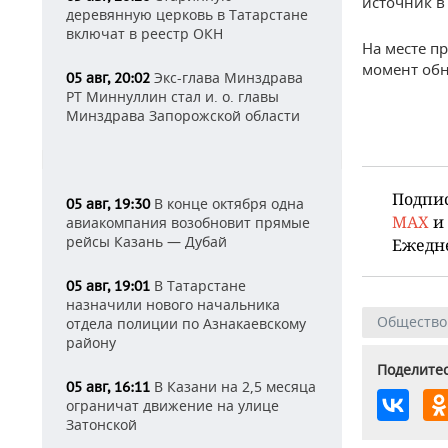
источник в
деревянную церковь в Татарстане
включат в реестр ОКН
На месте п
момент обн
Экс-глава Минздрава
05 авг, 20:02
РТ Миннуллин стал и. о. главы
Минздрава Запорожской области
Подпи
В конце октября одна
05 авг, 19:30
MAX
и
авиакомпания возобновит прямые
рейсы Казань — Дубай
Ежедн
В Татарстане
05 авг, 19:01
назначили нового начальника
Общество
отдела полиции по Азнакаевскому
району
Поделитес
В Казани на 2,5 месяца
05 авг, 16:11
ограничат движение на улице
Затонской