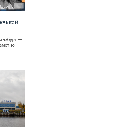
ленькой
Гинзбург —
заметно