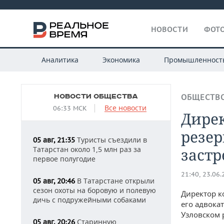
НОВОСТИ
ФОТО
Аналитика
Экономика
Промышленност
НОВОСТИ ОБЩЕСТВА
ОБЩЕСТВ
Все новости
06:33 МСК
Дире
резер
Туристы съездили в
05 авг, 21:35
Татарстан около 1,5 млн раз за
заст
первое полугодие
21:40, 23.06
В Татарстане открыли
05 авг, 20:46
сезон охоты на боровую и полевую
Директор к
дичь с подружейными собаками
его адвока
Узловском 
Старинную
05 авг, 20:26