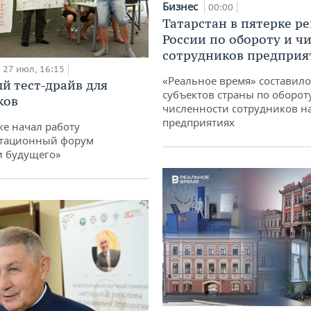
Бизнес
00:00
Татарстан в пятерке р
России по обороту и ч
сотрудников предприя
27 июл, 16:15
«Реальное время» составило
й тест-драйв для
субъектов страны по оборот
ков
численности сотрудников н
предприятиях
ке начал работу
тационный форум
и будущего»