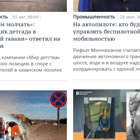
ость
Промышленность
05 авг, 00:00
28 июл, 2
м молчать»:
На автопилоте: кто буд
ик детсада в
управлять беспилотно
й гавани» ответил на
мобильностью
ии
Рифкат Минниханов считает
движение автономного тран
 компании «Мир детства»
шоссе, воде и в воздухе над
вою позицию в споре с
координировать с единой 
телей в казанском поселке