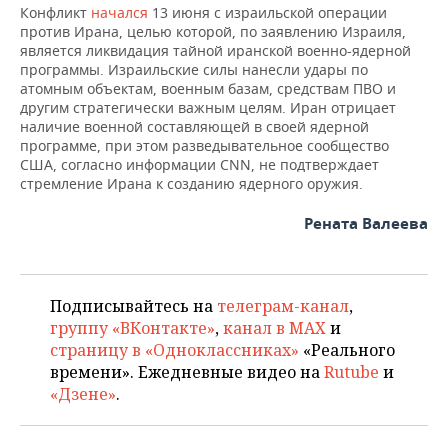
ВОДНЫЕ ВИДЫ СПОРТА
ОБРАЗОВАНИЕ
Конфликт
начался
13 июня с израильской операции
против Ирана, целью которой, по заявлению Израиля,
ХОККЕЙ С МЯЧОМ
ПРОИСШЕСТВИЯ
является ликвидация тайной иранской военно-ядерной
программы. Израильские силы нанесли удары по
атомным объектам, военным базам, средствам ПВО и
другим стратегически важным целям. Иран отрицает
наличие военной составляющей в своей ядерной
программе, при этом разведывательное сообщество
США, согласно информации CNN, не подтверждает
стремление Ирана к созданию ядерного оружия.
Рената Валеева
Подписывайтесь на
телеграм-канал
,
группу «ВКонтакте»
,
канал в MAX
и
страницу в «Одноклассниках»
«Реального
времени». Ежедневные видео на
Rutube
и
«Дзене»
.