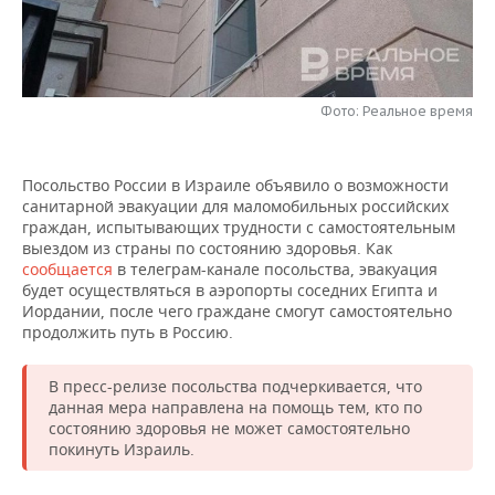
НЕФТЕХИМИЯ
РОЗНИЧНАЯ ТОРГОВЛЯ
НОВОСТИ ТЕХНОЛОГИЙ
МЕРОПРИЯТИЯ
НЕФТЬ
ТРАНСПОРТ
IT
НОВОСТИ МЕРОПРИЯТИЙ
СПОРТ
ОПК
Фото: Реальное время
УСЛУГИ
МЕДИА
ВЫЕЗДНАЯ РЕДАКЦИЯ
НОВОСТИ СПОРТА
ОБЩЕСТВО
ЭНЕРГЕТИКА
Посольство России в Израиле объявило о возможности
ТЕЛЕКОММУНИКАЦИИ
БИЗНЕС-БРАНЧИ
ФУТБОЛ
НОВОСТИ ОБЩЕСТВА
ФОТОГАЛЕРЕЯ
санитарной эвакуации для маломобильных российских
граждан, испытывающих трудности с самостоятельным
ONLINE-КОНФЕРЕНЦИИ
ХОККЕЙ
ВЛАСТЬ
СЮЖЕТЫ
выездом из страны по состоянию здоровья. Как
сообщается
в телеграм-канале посольства, эвакуация
будет осуществляться в аэропорты соседних Египта и
ОТКРЫТАЯ ЛЕКЦИЯ
БАСКЕТБОЛ
ИНФРАСТРУКТУРА
СПРАВОЧНИК
Иордании, после чего граждане смогут самостоятельно
продолжить путь в Россию.
ВОЛЕЙБОЛ
ИСТОРИЯ
СПИСОК ПЕРСОН
ПОЛНАЯ ВЕРСИЯ
В пресс-релизе посольства подчеркивается, что
КИБЕРСПОРТ
КУЛЬТУРА
СПИСОК КОМПАНИЙ
данная мера направлена на помощь тем, кто по
состоянию здоровья не может самостоятельно
ФИГУРНОЕ КАТАНИЕ
МЕДИЦИНА
покинуть Израиль.