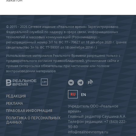
© 2015 - 2026 Сетевое издание «Реальное время» Зарегистрировано
Федеральной службой по надзору в сфере связи, информационных
технологий и массовых коммуникаций (Роскомнадзор) –
регистрационный номер ЭЛ № ФС 77 - 79627 от 18 декабря 2020 г. (ранее
свидетельство Эл № ФС 77-59331 от 18 сентября 2014 г.)
Использование материалов Реального Времени разрешено только с
предварительного согласия правообладателей, упоминание сайта и
прямая гиперссылка обязательны при частичном или полном
воспроизведении материалов.
18+
RU
EN
РЕДАКЦИЯ
РЕКЛАМА
Учредитель ООО «Реальное
ПРАВОВАЯ ИНФОРМАЦИЯ
время»
Главный редактор Саушина А.А.
ПОЛИТИКА О ПЕРСОНАЛЬНЫХ
Телефон редакции: +7 (843) 222-
ДАННЫХ
90-80
info@realnoevremya.ru