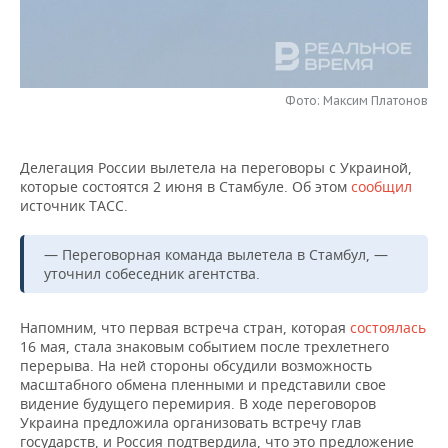
НЕФТЕХИМИЯ
РОЗНИЧНАЯ ТОРГОВЛЯ
НОВОСТИ ТЕХНОЛОГИЙ
МЕРОПРИЯТИЯ
НЕФТЬ
ТРАНСПОРТ
IT
НОВОСТИ МЕРОПРИЯТИЙ
СПОРТ
ОПК
Фото: Максим Платонов
УСЛУГИ
МЕДИА
ВЫЕЗДНАЯ РЕДАКЦИЯ
НОВОСТИ СПОРТА
ОБЩЕСТВО
ЭНЕРГЕТИКА
Делегация России вылетела на переговоры с Украиной,
ТЕЛЕКОММУНИКАЦИИ
БИЗНЕС-БРАНЧИ
ФУТБОЛ
НОВОСТИ ОБЩЕСТВА
ФОТОГАЛЕРЕЯ
которые состоятся 2 июня в Стамбуле. Об этом
сообщил
источник ТАСС.
ONLINE-КОНФЕРЕНЦИИ
ХОККЕЙ
ВЛАСТЬ
СЮЖЕТЫ
— Переговорная команда вылетела в Стамбул, —
ОТКРЫТАЯ ЛЕКЦИЯ
БАСКЕТБОЛ
ИНФРАСТРУКТУРА
СПРАВОЧНИК
уточнил собеседник агентства.
ВОЛЕЙБОЛ
ИСТОРИЯ
СПИСОК ПЕРСОН
ПОЛНАЯ ВЕРСИЯ
Напомним, что первая встреча стран, которая
состоялась
16 мая, стала знаковым событием после трехлетнего
КИБЕРСПОРТ
КУЛЬТУРА
СПИСОК КОМПАНИЙ
перерыва. На ней стороны обсудили возможность
масштабного обмена пленными и представили свое
видение будущего перемирия. В ходе переговоров
ФИГУРНОЕ КАТАНИЕ
МЕДИЦИНА
Украина предложила организовать встречу глав
государств, и Россия подтвердила, что это предложение