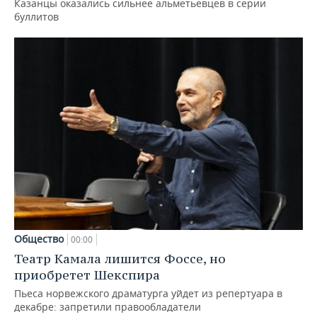
Казанцы оказались сильнее альметьевцев в серии
буллитов
Общество
00:00
Театр Камала лишится Фоссе, но
приобретет Шекспира
Пьеса норвежского драматурга уйдет из репертуара в
декабре: запретили правообладатели