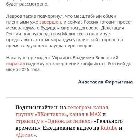
ВОДНЫЕ ВИДЫ СПОРТА
ОБРАЗОВАНИЕ
будет рассмотрено.
ХОККЕЙ С МЯЧОМ
ПРОИСШЕСТВИЯ
Лавров также подчеркнул, что масштабный обмен
пленными уже
завершен
, и сейчас Россия готовит проект
меморандума о будущем мирном договоре. Делегация
России под руководством Мединского планирует
представить этот меморандум украинской стороне во
время следующего раунда переговоров.
Накануне президент Украины Владимир Зеленский
выразил
надежду на завершение конфликта с Россией до
июня 2026 года.
Анастасия Фартыгина
Подписывайтесь на
телеграм-канал
,
группу «ВКонтакте»
,
канал в MAX
и
страницу в «Одноклассниках»
«Реального
времени». Ежедневные видео на
Rutube
и
«Дзене»
.