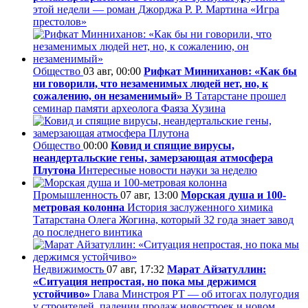
этой недели — роман Джорджа Р. Р. Мартина «Игра
престолов»
Общество
03 авг, 00:00
Рифкат Минниханов: «Как бы
ни говорили, что незаменимых людей нет, но, к
сожалению, он незаменимый»
В Татарстане прошел
семинар памяти археолога Фаяза Хузина
Общество
00:00
Ковид и спящие вирусы,
неандертальские гены, замерзающая атмосфера
Плутона
Интересные новости науки за неделю
Промышленность
07 авг, 13:00
Морская душа и 100-
метровая колонна
История заслуженного химика
Татарстана Олега Жогина, который 32 года знает завод
до последнего винтика
Недвижимость
07 авг, 17:32
Марат Айзатуллин:
«Ситуация непростая, но пока мы держимся
устойчиво»
Глава Минстроя РТ — об итогах полугодия
у строителей, падении продаж новостроек и новом