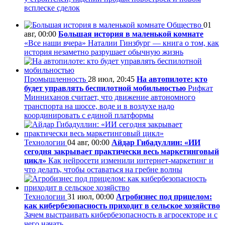
всплеске сделок
Общество
01
авг, 00:00
Большая история в маленькой комнате
«Все наши вчера» Наталии Гинзбург — книга о том, как
история незаметно разрушает обычную жизнь
Промышленность
28 июл, 20:45
На автопилоте: кто
будет управлять беспилотной мобильностью
Рифкат
Минниханов считает, что движение автономного
транспорта на шоссе, воде и в воздухе надо
координировать с единой платформы
Технологии
04 авг, 00:00
Айдар Гибадуллин: «ИИ
сегодня закрывает практически весь маркетинговый
цикл»
Как нейросети изменили интернет-маркетинг и
что делать, чтобы оставаться на гребне волны
Технологии
31 июл, 00:00
Агробизнес под прицелом:
как кибербезопасность приходит в сельское хозяйство
Зачем выстраивать кибербезопасность в агросекторе и с
чего начать