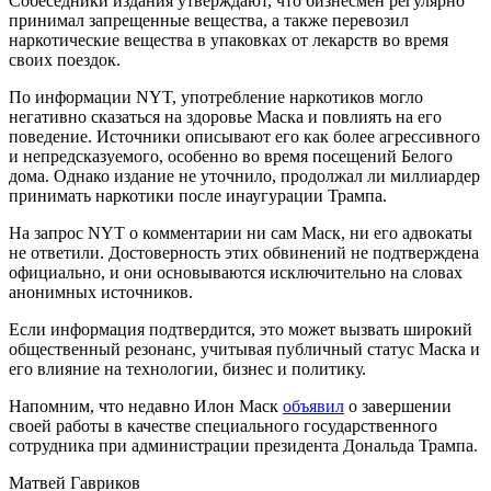
Собеседники издания утверждают, что бизнесмен регулярно
принимал запрещенные вещества, а также перевозил
наркотические вещества в упаковках от лекарств во время
своих поездок.
По информации NYT, употребление наркотиков могло
негативно сказаться на здоровье Маска и повлиять на его
поведение. Источники описывают его как более агрессивного
и непредсказуемого, особенно во время посещений Белого
дома. Однако издание не уточнило, продолжал ли миллиардер
принимать наркотики после инаугурации Трампа.
На запрос NYT о комментарии ни сам Маск, ни его адвокаты
не ответили. Достоверность этих обвинений не подтверждена
официально, и они основываются исключительно на словах
анонимных источников.
Если информация подтвердится, это может вызвать широкий
общественный резонанс, учитывая публичный статус Маска и
его влияние на технологии, бизнес и политику.
Напомним, что недавно Илон Маск
объявил
о завершении
своей работы в качестве специального государственного
сотрудника при администрации президента Дональда Трампа.
Матвей Гавриков