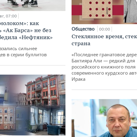
вг, 07:00
 молоком»: как
Общество
 «Ак Барса» не без
00:00
Стеклянное время, сте
бедила «Нефтяник»
страна
азались сильнее
ев в серии буллитов
«Последнее гранатовое дер
Бахтияра Али — редкий для
российского книжного поля
современного курдского авт
Ирака