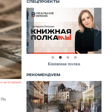
Книжная полка
o на Unsplash
 По