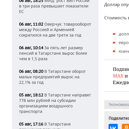
МИД: рост ВВП России
06 авг, 18:25
Доллар опус
в три раза превышает показатели
ЕС
Стоимость 
Оверчук: товарооборот
06 авг, 11:02
между Россией и Арменией
долл
сократился на две трети за год
евро
За пять лет размер
06 авг, 10:14
юань
пенсий в Татарстане вырос более
чем в 1,5 раза
Подпи
В Татарстане оборот
06 авг, 08:20
MAX
и
малых предприятий вырос на
Ежедн
22,1% за год
В Татарстане направят
05 авг, 18:12
778 млн рублей на субсидии
Экономик
организациям воздушного
транспорта
Поделитес
В Татарстане
05 авг, 17:16