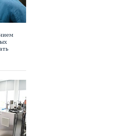
ением
ных
ать