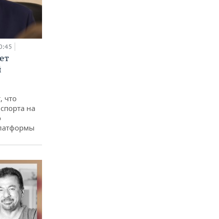
0:45
ет
й
, что
спорта на
о
платформы