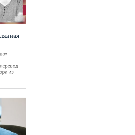
клянная
ево»
 перевод
ора из