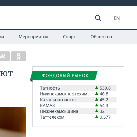
EN
ии
Мероприятия
Спорт
Общество
лют
ФОНДОВЫЙ РЫНОК
Татнефть
539.8
Нижнекамскнефтехим
46.8
Казаньоргсинтез
45.2
КАМАЗ
54.3
Нижнекамскшина
32
Таттелеком
0.577