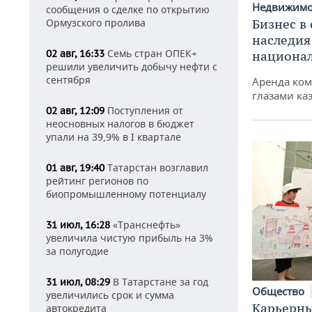
Недвижим
сообщения о сделке по открытию
Ормузского пролива
Бизнес в
наследия
Семь стран ОПЕК+
02 авг, 16:33
национа
решили увеличить добычу нефти с
сентября
Аренда ко
глазами ка
Поступления от
02 авг, 12:09
неосновных налогов в бюджет
упали на 39,9% в I квартале
Татарстан возглавил
01 авг, 19:40
рейтинг регионов по
биопромышленному потенциалу
«Транснефть»
31 июл, 16:28
увеличила чистую прибыль на 3%
за полугодие
В Татарстане за год
31 июл, 08:29
Общество
увеличились срок и сумма
Карьерны
автокредита