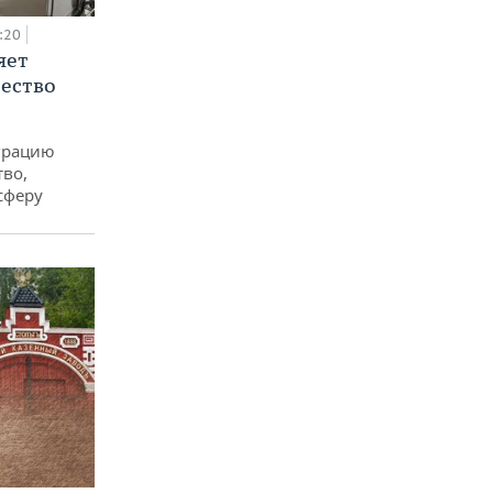
:20
яет
ество
еграцию
тво,
сферу