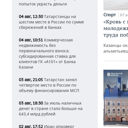
попыток украсть деньги
Спорт
07 а
Татарстанцы на
04 авг, 12:30
«Кровь с
шестом месте в России по сумме
сбережений в банках
молодежь
труда по
Коммерческая
04 авг, 10:51
Казанцы ок
недвижимость без
альметьевц
первоначального взноса:
субсидированная ставка для
клиентов ГК «А101» от Банка
Казани
Татарстан занял
03 авг, 21:05
четвертое место в России по
объему финансирования МСП
За июль наличных
03 авг, 18:30
денег в стране стало больше на
643,4 млрд рублей
Иран опроверг
02 авг, 17:52