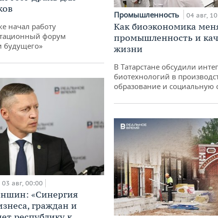
ков
Промышленность
04 авг, 10
Как биоэкономика мен
ке начал работу
тационный форум
промышленность и кач
и будущего»
жизни
В Татарстане обсудили инт
биотехнологий в производс
образование и социальную 
03 авг, 00:00
аншин: «Синергия
изнеса, граждан и
дет республику к