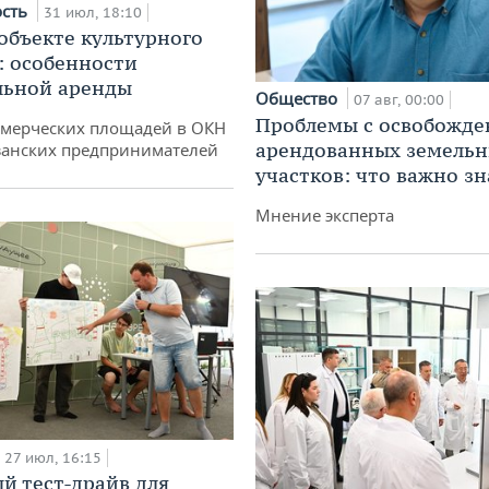
ость
31 июл, 18:10
 объекте культурного
: особенности
льной аренды
Общество
07 авг, 00:00
Проблемы с освобожд
ммерческих площадей в ОКН
арендованных земель
занских предпринимателей
участков: что важно зн
Мнение эксперта
27 июл, 16:15
й тест-драйв для