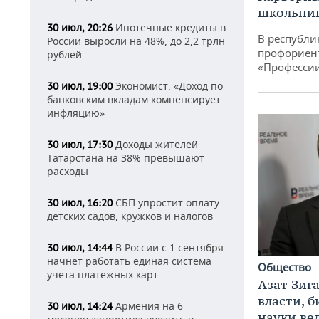
школьни
Ипотечные кредиты в
30 июл, 20:26
В республи
России выросли на 48%, до 2,2 трлн
профориен
рублей
«Професси
Экономист: «Доход по
30 июл, 19:00
банковским вкладам компенсирует
инфляцию»
Доходы жителей
30 июл, 17:30
Татарстана на 38% превышают
расходы
СБП упростит оплату
30 июл, 16:20
детских садов, кружков и налогов
В России с 1 сентября
30 июл, 14:44
начнет работать единая система
Общество
учета платежных карт
Азат Зиг
власти, б
Армения на 6
30 июл, 14:24
науки ве