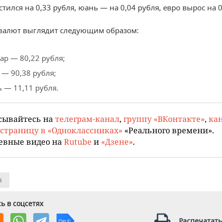
тился на 0,33 рубля, юань — на 0,04 рубля, евро вырос на 0
валют выглядит следующим образом:
ар — 80,22 рубля;
 — 90,38 рубля;
 — 11,11 рубля.
сывайтесь на
телеграм-канал
,
группу «ВКонтакте»
,
кан
страницу в «Одноклассниках»
«Реального времени».
евные видео на
Rutube
и
«Дзене»
.
а
ь в соцсетях
Распечатать