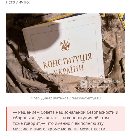
ВОДНЫЕ ВИДЫ СПОРТА
ОБРАЗОВАНИЕ
него лично.
ХОККЕЙ С МЯЧОМ
ПРОИСШЕСТВИЯ
Динар Фатыхов / realnoevremya.ru
— Решением Совета национальной безопасности и
обороны я сделал так — и конституция об этом
тоже говорит,— что именно я выполняю эту
миссию и никто, кроме меня, не может вести