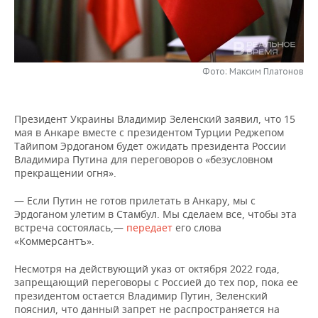
НЕФТЕХИМИЯ
РОЗНИЧНАЯ ТОРГОВЛЯ
НОВОСТИ ТЕХНОЛОГИЙ
МЕРОПРИЯТИЯ
НЕФТЬ
ТРАНСПОРТ
IT
НОВОСТИ МЕРОПРИЯТИЙ
СПОРТ
ОПК
Фото: Максим Платонов
УСЛУГИ
МЕДИА
ВЫЕЗДНАЯ РЕДАКЦИЯ
НОВОСТИ СПОРТА
ОБЩЕСТВО
ЭНЕРГЕТИКА
Президент Украины Владимир Зеленский заявил, что 15
ТЕЛЕКОММУНИКАЦИИ
БИЗНЕС-БРАНЧИ
ФУТБОЛ
НОВОСТИ ОБЩЕСТВА
ФОТОГАЛЕРЕЯ
мая в Анкаре вместе с президентом Турции Реджепом
Тайипом Эрдоганом будет ожидать президента России
ONLINE-КОНФЕРЕНЦИИ
ХОККЕЙ
ВЛАСТЬ
СЮЖЕТЫ
Владимира Путина для переговоров о «безусловном
прекращении огня».
ОТКРЫТАЯ ЛЕКЦИЯ
БАСКЕТБОЛ
ИНФРАСТРУКТУРА
СПРАВОЧНИК
— Если Путин не готов прилетать в Анкару, мы с
Эрдоганом улетим в Стамбул. Мы сделаем все, чтобы эта
ВОЛЕЙБОЛ
ИСТОРИЯ
СПИСОК ПЕРСОН
ПОЛНАЯ ВЕРСИЯ
встреча состоялась,—
передает
его слова
«Коммерсантъ».
КИБЕРСПОРТ
КУЛЬТУРА
СПИСОК КОМПАНИЙ
Несмотря на действующий указ от октября 2022 года,
запрещающий переговоры с Россией до тех пор, пока ее
ФИГУРНОЕ КАТАНИЕ
МЕДИЦИНА
президентом остается Владимир Путин, Зеленский
пояснил, что данный запрет не распространяется на