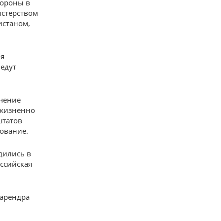
бороны в
истерством
истаном,
ия
ведут
ечение
«жизненно
штатов
ование.
дились в
ссийская
арендра