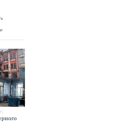
ть
ми
0
урного