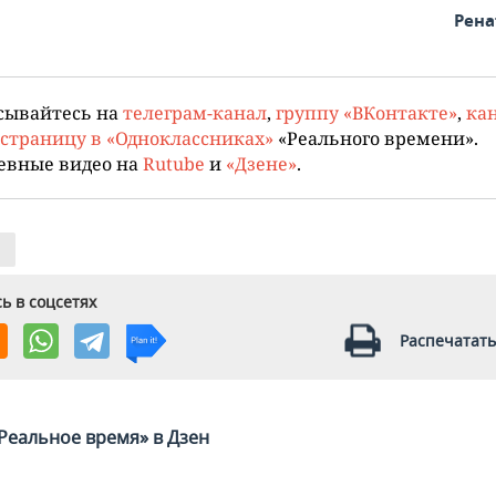
Рена
сывайтесь на
телеграм-канал
,
группу «ВКонтакте»
,
кан
страницу в «Одноклассниках»
«Реального времени».
евные видео на
Rutube
и
«Дзене»
.
ь в соцсетях
Распечатать
Реальное время» в Дзен