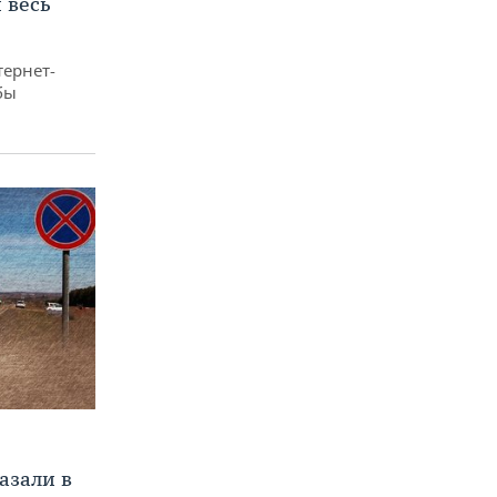
 весь
тернет-
бы
азали в