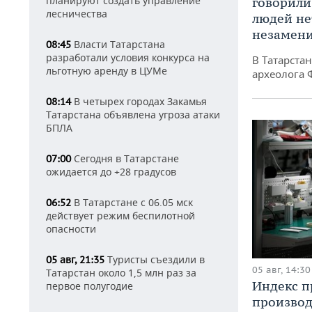
планируют создать управление
говорили
лесничества
людей нет
незамен
Власти Татарстана
08:45
разработали условия конкурса на
В Татарста
льготную аренду в ЦУМе
археолога 
В четырех городах Закамья
08:14
Татарстана объявлена угроза атаки
БПЛА
Сегодня в Татарстане
07:00
ожидается до +28 градусов
В Татарстане с 06.05 мск
06:52
действует режим беспилотной
опасности
Туристы съездили в
05 авг, 21:35
05 авг, 14:30
Татарстан около 1,5 млн раз за
Индекс 
первое полугодие
производ