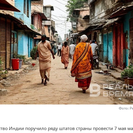
Фото: Р
тво Индии поручило ряду штатов страны провести 7 мая м