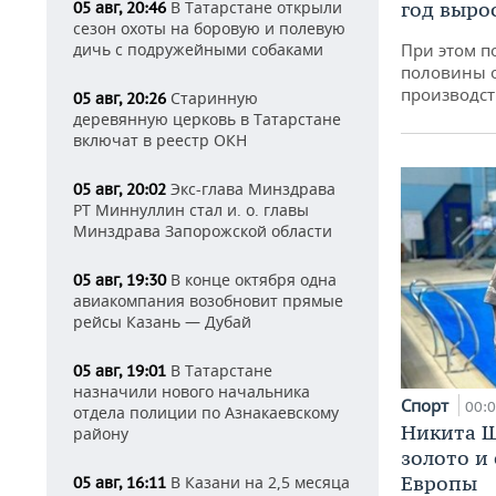
В Татарстане открыли
год вырос
05 авг, 20:46
сезон охоты на боровую и полевую
дичь с подружейными собаками
При этом п
половины 
производст
Старинную
05 авг, 20:26
деревянную церковь в Татарстане
включат в реестр ОКН
Экс-глава Минздрава
05 авг, 20:02
РТ Миннуллин стал и. о. главы
Минздрава Запорожской области
В конце октября одна
05 авг, 19:30
авиакомпания возобновит прямые
рейсы Казань — Дубай
В Татарстане
05 авг, 19:01
назначили нового начальника
Спорт
00:
отдела полиции по Азнакаевскому
Никита Ш
району
золото и
Европы
В Казани на 2,5 месяца
05 авг, 16:11