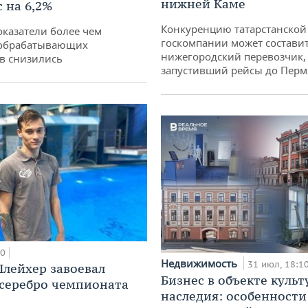
нижней Каме
 на 6,2%
Конкуренцию татарстанской
оказатели более чем
госкомпании может состави
обрабатывающих
нижегородский перевозчик,
в снизились
запустивший рейсы до Пер
00
Недвижимость
31 июл, 18:1
лейхер завоевал
Бизнес в объекте культ
 серебро чемпионата
наследия: особенности