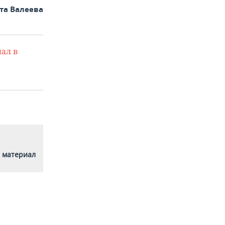
та Валеева
ал в
 материал