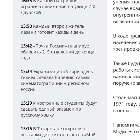
В Казани на три дня
16:35
учения, на
ограничат движение на улице 2-й
случае вра
Даурской
внутренних
вызванно
Каждый второй житель
15:50
Казани готовит каждый день
В ходе пре
населения 
«Почта России» планирует
15:42
тренировки
обновить 215 отделений до конца
года
Также буду
работы сис
Экранизация «А зори здесь
15:34
важных зав
тихие» сделала Карелию самым
поручено а
кинематографичным регионом
России
Столь масш
Иностранные студенты будут
15:29
1971 году,
сдавать единый экзамен по
газета».
русскому языку
Напомним, 
В Татарстане открылись
15:16
Моди. Это 
выставки детских портретов «Мой