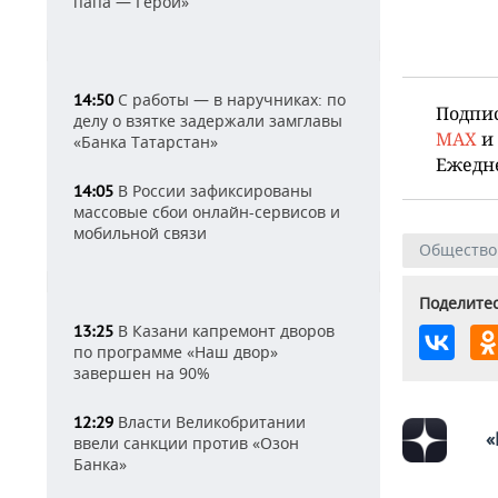
папа — Герой»
С работы — в наручниках: по
14:50
Подпи
делу о взятке задержали замглавы
MAX
и
«Банка Татарстан»
Ежедн
В России зафиксированы
14:05
массовые сбои онлайн-сервисов и
мобильной связи
Общество
Поделитес
В Казани капремонт дворов
13:25
по программе «Наш двор»
завершен на 90%
Власти Великобритании
12:29
«
ввели санкции против «Озон
Банка»