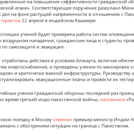
правленные на повышение «эффективности гражданской о
жеской атаки». Соответствующее поручение разослано Мин
 дел на фоне растущей напряженности в отношениях с Пак
й
терактом
22 апреля в индийском Кашмире.
дстоящих учений будет проверена работа систем оповещен
о воздушном нападении, гражданские лица и студенты про
 по самозащите и эвакуации.
т отработаны действия в условиях блэкаута, включая обесп
тем энергоснабжения, и проведены учения по маскировке 
одов» и критически важной инфраструктуры. Руководству 
ктуализировать эвакуационные планы и провести их тестир
табные учения гражданской обороны последний раз прово
 во время третьей индо-пакистанской войны,
напомнила
«Ро
свою поездку в Москву
отменил
премьер-министр Индии Н
связано с обострением ситуации на границе с Пакистаном.