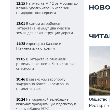
На участке М-12 от Москвы до
12:15
НОВО
Казани увеличилось число зон
придорожного сервиса
В одном из районов
12:01
Татарстана изымут два участка
земли для реконструкции дороги
ЧИТА
Аэропорты Казани и
11:28
Нижнекамска открыли
В Татарстане отменили
11:05
режимы ракетной и беспилотной
опасности
В казанском аэропорту
10:46
задержано более 50 рейсов на
прилет и вылет
Общество
На казанской телебашне
10:24
включат праздничную подсветку в
Рестарт 
честь юбилея РТРС