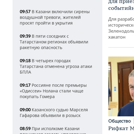
для прие
событий
В Казани включили сирены
09:57
воздушной тревоги, жителей
Для разраб
просят пройти в укрытия
историческ
Зеленодоль
В пяти соседних с
09:39
хакатон
Татарстаном регионах объявили
ракетную опасность
В четырех городах
09:18
Татарстана отменена угроза атаки
БПЛА
Россияне после премьеры
09:17
«Одиссеи» Нолана стали чаще
покупать Гомера
Казанского судью Марселя
09:00
Гафарова объявили в розыск
Общество
Рифкат М
При исполкоме Казани
08:59