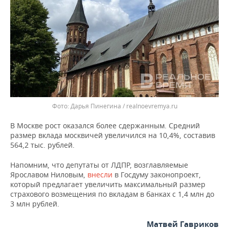
ВОДНЫЕ ВИДЫ СПОРТА
ОБРАЗОВАНИЕ
ХОККЕЙ С МЯЧОМ
ПРОИСШЕСТВИЯ
Дарья Пинегина / realnoevremya.ru
В Москве рост оказался более сдержанным. Средний
размер вклада москвичей увеличился на 10,4%, составив
564,2 тыс. рублей.
Напомним, что депутаты от ЛДПР, возглавляемые
Ярославом Ниловым,
внесли
в Госдуму законопроект,
который предлагает увеличить максимальный размер
страхового возмещения по вкладам в банках с 1,4 млн до
3 млн рублей.
Матвей Гавриков