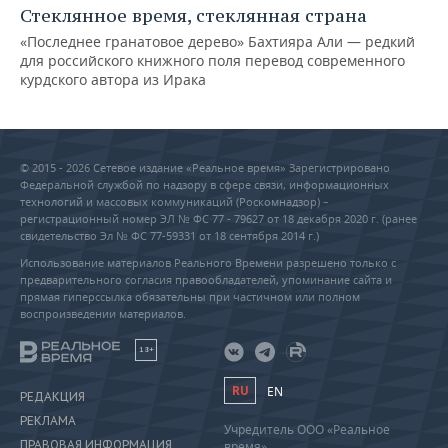
Стеклянное время, стеклянная страна
«Последнее гранатовое дерево» Бахтияра Али — редкий
для российского книжного поля перевод современного
курдского автора из Ирака
© 2015 - 2026 Сетевое издание «Реальное время» Зарегистрировано
Федеральной службой по надзору в сфере связи, информационных
технологий и массовых коммуникаций (Роскомнадзор) –
регистрационный номер ЭЛ № ФС 77 - 79627 от 18 декабря 2020 г. (ранее
свидетельство Эл № ФС 77-59331 от 18 сентября 2014 г.)
Использование материалов Реального Времени разрешено только с
предварительного согласия правообладателей, упоминание сайта и
прямая гиперссылка обязательны при частичном или полном
воспроизведении материалов.
18+
RU
EN
РЕДАКЦИЯ
РЕКЛАМА
Учредитель ООО «Реальное
ПРАВОВАЯ ИНФОРМАЦИЯ
время»