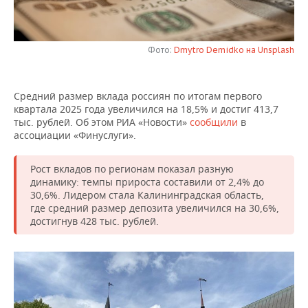
НЕФТЕХИМИЯ
РОЗНИЧНАЯ ТОРГОВЛЯ
НОВОСТИ ТЕХНОЛОГИЙ
МЕРОПРИЯТИЯ
НЕФТЬ
Фото:
Dmytro Demidko на Unsplash
ТРАНСПОРТ
IT
НОВОСТИ МЕРОПРИЯТИЙ
СПОРТ
ОПК
УСЛУГИ
МЕДИА
ВЫЕЗДНАЯ РЕДАКЦИЯ
НОВОСТИ СПОРТА
ОБЩЕСТВО
Средний размер вклада россиян по итогам первого
ЭНЕРГЕТИКА
квартала 2025 года увеличился на 18,5% и достиг 413,7
ТЕЛЕКОММУНИКАЦИИ
БИЗНЕС-БРАНЧИ
ФУТБОЛ
НОВОСТИ ОБЩЕСТВА
ФОТОГАЛЕРЕЯ
тыс. рублей. Об этом РИА «Новости»
сообщили
в
ассоциации «Финуслуги».
ONLINE-КОНФЕРЕНЦИИ
ХОККЕЙ
ВЛАСТЬ
СЮЖЕТЫ
Рост вкладов по регионам показал разную
динамику: темпы прироста составили от 2,4% до
ОТКРЫТАЯ ЛЕКЦИЯ
БАСКЕТБОЛ
ИНФРАСТРУКТУРА
СПРАВОЧНИК
30,6%. Лидером стала Калининградская область,
где средний размер депозита увеличился на 30,6%,
ВОЛЕЙБОЛ
ИСТОРИЯ
СПИСОК ПЕРСОН
ПОЛНАЯ ВЕРСИЯ
достигнув 428 тыс. рублей.
КИБЕРСПОРТ
КУЛЬТУРА
СПИСОК КОМПАНИЙ
ФИГУРНОЕ КАТАНИЕ
МЕДИЦИНА