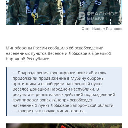
НЕФТЕХИМИЯ
РОЗНИЧНАЯ ТОРГОВЛЯ
НОВОСТИ ТЕХНОЛОГИЙ
МЕРОПРИЯТИЯ
НЕФТЬ
ТРАНСПОРТ
IT
НОВОСТИ МЕРОПРИЯТИЙ
СПОРТ
ОПК
Фото: Максим Платонов
УСЛУГИ
МЕДИА
ВЫЕЗДНАЯ РЕДАКЦИЯ
НОВОСТИ СПОРТА
ОБЩЕСТВО
ЭНЕРГЕТИКА
Минобороны России сообщило об освобождении
ТЕЛЕКОММУНИКАЦИИ
БИЗНЕС-БРАНЧИ
ФУТБОЛ
НОВОСТИ ОБЩЕСТВА
ФОТОГАЛЕРЕЯ
населенных пунктов Веселое и Лобковое в Донецкой
Народной Республике.
ONLINE-КОНФЕРЕНЦИИ
ХОККЕЙ
ВЛАСТЬ
СЮЖЕТЫ
— Подразделения группировки войск «Восток»
ОТКРЫТАЯ ЛЕКЦИЯ
БАСКЕТБОЛ
ИНФРАСТРУКТУРА
СПРАВОЧНИК
продолжили продвижение в глубину обороны
противника и освободили населенный пункт
Веселое Донецкой Народной Республики. В
ВОЛЕЙБОЛ
ИСТОРИЯ
СПИСОК ПЕРСОН
ПОЛНАЯ ВЕРСИЯ
результате решительных действий подразделений
группировки войск «Днепр» освобожден
КИБЕРСПОРТ
КУЛЬТУРА
СПИСОК КОМПАНИЙ
населенный пункт Лобковое Запорожской области,
— говорится в сводке министерства.
ФИГУРНОЕ КАТАНИЕ
МЕДИЦИНА