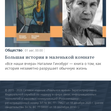
Общество
01 авг, 00:00
Большая история в маленькой комнате
«Все наши вчера» Наталии Гинзбург — книга о том, как
история незаметно разрушает обычную жизнь
© 2015 - 2026 Сетевое издание «Реальное время» Зарегистрировано
Федеральной службой по надзору в сфере связи, информационных
технологий и массовых коммуникаций (Роскомнадзор) –
регистрационный номер ЭЛ № ФС 77 - 79627 от 18 декабря 2020 г. (ранее
свидетельство Эл № ФС 77-59331 от 18 сентября 2014 г.)