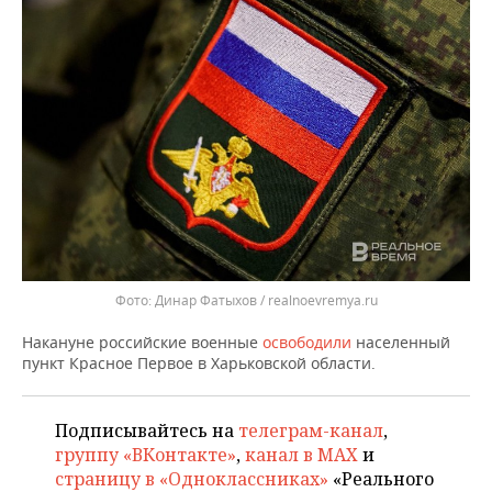
ВОДНЫЕ ВИДЫ СПОРТА
ОБРАЗОВАНИЕ
ХОККЕЙ С МЯЧОМ
ПРОИСШЕСТВИЯ
Динар Фатыхов / realnoevremya.ru
Накануне российские военные
освободили
населенный
пункт Красное Первое в Харьковской области.
Подписывайтесь на
телеграм-канал
,
группу «ВКонтакте»
,
канал в MAX
и
страницу в «Одноклассниках»
«Реального