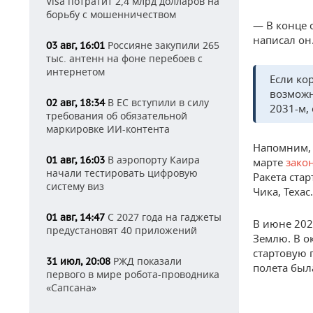
Visa потратит 2,4 млрд долларов на
борьбу с мошенничеством
— В конце 
написал он
Россияне закупили 265
03 авг, 16:01
тыс. антенн на фоне перебоев с
интернетом
Если ко
возможн
В ЕС вступили в силу
02 авг, 18:34
2031-м,
требования об обязательной
маркировке ИИ-контента
Напомним, 
В аэропорту Каира
01 авг, 16:03
марте
зако
начали тестировать цифровую
Ракета стар
систему виз
Чика, Техас.
С 2027 года на гаджеты
01 авг, 14:47
В июне 2024
предустановят 40 приложений
Землю. В о
стартовую 
РЖД показали
31 июл, 20:08
полета бы
первого в мире робота-проводника
«Сапсана»