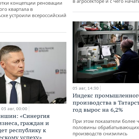
в агросекторе и с чего начат
отки концепции реновации
ого квартала в
ске устроили всероссийский
05 авг, 14:30
Индекс промышленног
производства в Татарс
03 авг, 00:00
год вырос на 6,2%
аншин: «Синергия
При этом показатели более 
изнеса, граждан и
половины обрабатывающих
дет республику к
производств снизились
ескому успеху»