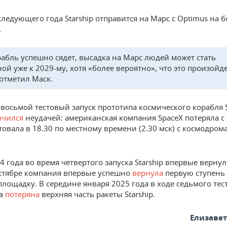
следующего года Starship отправится на Марс с Optimus на б
.
рабль успешно сядет, высадка на Марс людей может стать
ой уже к 2029-му, хотя «более вероятно», что это произойде
 отметил Маск.
восьмой тестовый запуск прототипа космического корабля S
нчился
неудачей: американская компания SpaceX потеряла с 
товала в 18.30 по местному времени (2.30 мск) с космодрома
 года во время четвертого запуска Starship впервые вернул
ктябре компания впервые успешно
вернула
первую ступень
площадку. В середине января 2025 года в ходе седьмого тес
ла
потеряна
верхняя часть ракеты Starship.
Елизаве