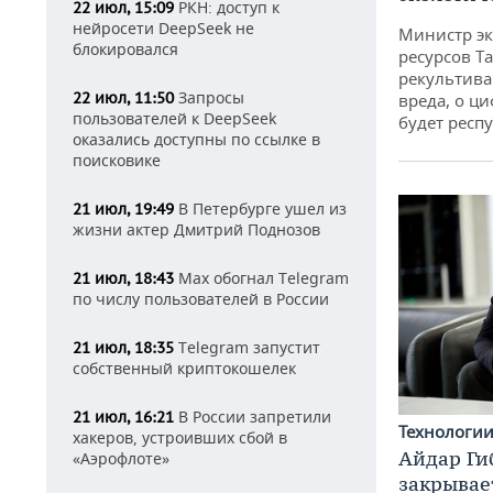
РКН: доступ к
22 июл, 15:09
нейросети DeepSeek не
Министр э
блокировался
ресурсов Та
рекультива
Запросы
22 июл, 11:50
вреда, о ц
пользователей к DeepSeek
будет респу
оказались доступны по ссылке в
поисковике
В Петербурге ушел из
21 июл, 19:49
жизни актер Дмитрий Поднозов
Max обогнал Telegram
21 июл, 18:43
по числу пользователей в России
Telegram запустит
21 июл, 18:35
собственный криптокошелек
В России запретили
21 июл, 16:21
Технологи
хакеров, устроивших сбой в
Айдар Ги
«Аэрофлоте»
закрывае