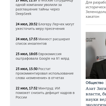
В Москве сотрудницу
27 июл, 11:37
Для разраб
одной компании уволили за
историческ
разглашение тайны через
Зеленодоль
DeepSeek
хакатон
Блогеру Лерчек могут
24 июл, 20:32
ужесточить меру пресечения
Минюст расширил
24 июл, 17:33
список иноагентов
Еврокомиссия
23 июл, 18:03
оштрафовала Google на $1 млрд
Росстат
23 июл, 15:30
прокомментировал использование
слова «изменение» в отчетах
Общество
Азат Зиг
Минтруд: ИИ
22 июл, 17:32
поможет снизить дефицит кадров в
власти, б
России
науки ве
экологич