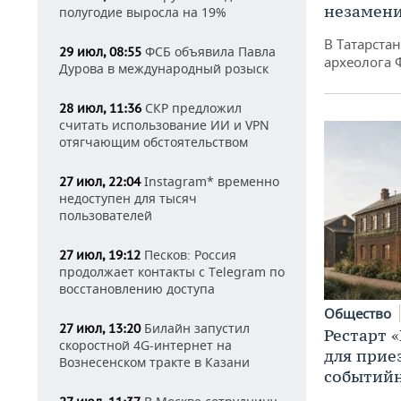
незамен
полугодие выросла на 19%
В Татарста
ФСБ объявила Павла
29 июл, 08:55
археолога 
Дурова в международный розыск
СКР предложил
28 июл, 11:36
считать использование ИИ и VPN
отягчающим обстоятельством
Instagram* временно
27 июл, 22:04
недоступен для тысяч
пользователей
Песков: Россия
27 июл, 19:12
продолжает контакты с Telegram по
восстановлению доступа
Общество
Билайн запустил
27 июл, 13:20
Рестарт 
скоростной 4G-интернет на
для прие
Вознесенском тракте в Казани
событий