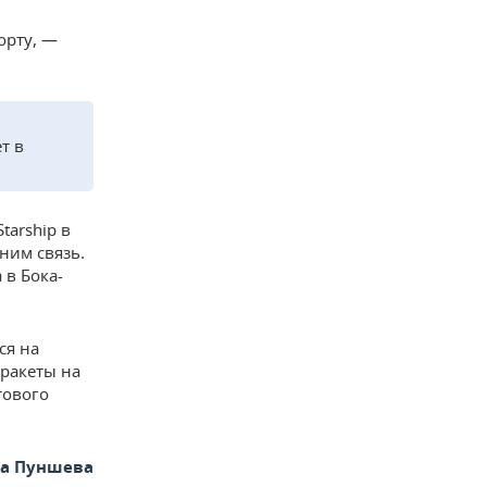
орту, —
т в
tarship в
ним связь.
 в Бока-
ся на
 ракеты на
тового
та Пуншева