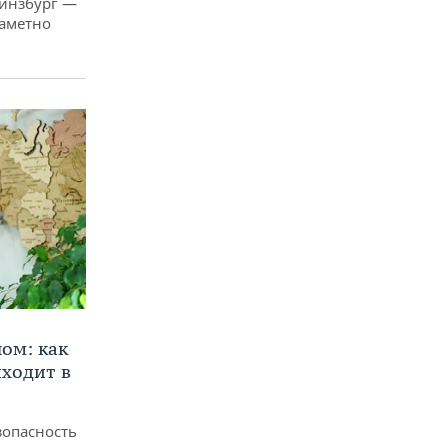
Гинзбург —
заметно
ом: как
ходит в
зопасность