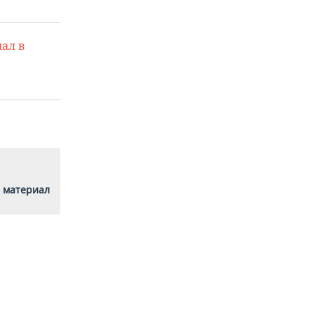
ал в
 материал