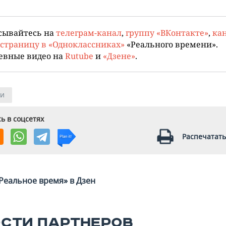
сывайтесь на
телеграм-канал
,
группу «ВКонтакте»
,
кан
страницу в «Одноклассниках»
«Реального времени».
евные видео на
Rutube
и
«Дзене»
.
ии
ь в соцсетях
Распечатать
Реальное время» в Дзен
СТИ ПАРТНЕРОВ