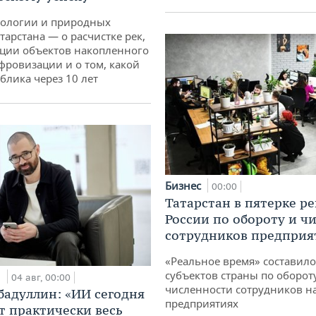
кологии и природных
тарстана — о расчистке рек,
ции объектов накопленного
ифровизации и о том, какой
блика через 10 лет
Бизнес
00:00
Татарстан в пятерке р
России по обороту и ч
сотрудников предприя
«Реальное время» составило
субъектов страны по оборот
и
04 авг, 00:00
численности сотрудников н
бадуллин: «ИИ сегодня
предприятиях
т практически весь