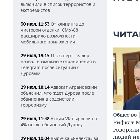
включили в список террористов и
экстремистов
От клининга до
30 июл, 11:33
чистовой отделки: СМУ-88
ЧИТА
расширило возможности
мобильного приложения
IT-эксперт Геллер
29 июл, 19:15
назвал возможные ограничения в
Telegram после ситуации с
Дуровым
Адвокат Аграновский
29 июл, 18:14
объяснил, что ждет Дурова после
обвинения в содействии
терроризму
Общество
Акции VK выросли на
29 июл, 11:48
Рифкат М
4% после обвинений Дурову
говорили
людей нет
Выручка «Яндекса» за
29 июл, 10:04