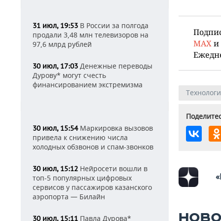
В России за полгода
31 июл, 19:53
Подпи
продали 3,48 млн телевизоров на
MAX
и
97,6 млрд рублей
Ежедн
Денежные переводы
30 июл, 17:03
Дурову* могут счесть
финансированием экстремизма
Технолог
Поделитес
Маркировка вызовов
30 июл, 15:54
привела к снижению числа
холодных обзвонов и спам-звонков
Нейросети вошли в
30 июл, 15:12
«
топ-5 популярных цифровых
сервисов у пассажиров казанского
аэропорта — Билайн
НОВО
Павла Дурова*
30 июл, 15:11