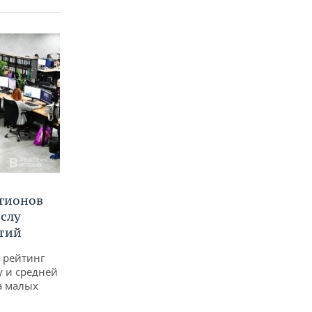
егионов
ислу
тий
 рейтинг
у и средней
а малых