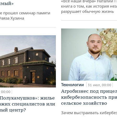
«Все наши вчера» Наталии 
имый»
книга о том, как история не
разрушает обычную жизнь
не прошел семинар памяти
Фаяза Хузина
Технологии
31 июл, 00:00
Агробизнес под прицел
00:00
кибербезопасность при
«Полукамушков»: жилье
сельское хозяйство
зжих специалистов или
ный центр?
Зачем выстраивать кибербе