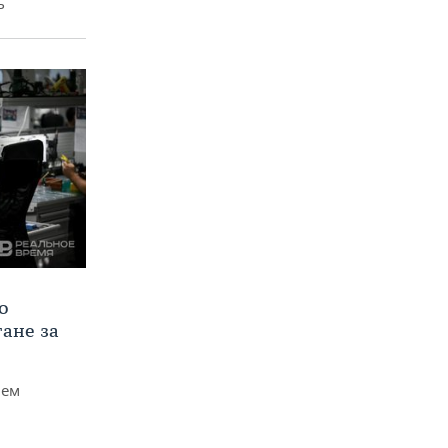
ь
о
тане за
чем