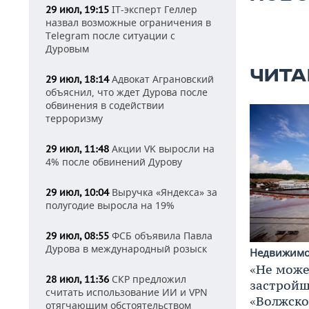
IT-эксперт Геллер
29 июл, 19:15
назвал возможные ограничения в
Telegram после ситуации с
Дуровым
ЧИТА
Адвокат Аграновский
29 июл, 18:14
объяснил, что ждет Дурова после
обвинения в содействии
терроризму
Акции VK выросли на
29 июл, 11:48
4% после обвинений Дурову
Выручка «Яндекса» за
29 июл, 10:04
полугодие выросла на 19%
ФСБ объявила Павла
29 июл, 08:55
Дурова в международный розыск
Недвижим
«Не може
СКР предложил
28 июл, 11:36
застройщ
считать использование ИИ и VPN
«Волжско
отягчающим обстоятельством