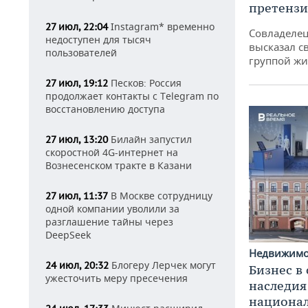
претенз
Instagram* временно
27 июл, 22:04
Совладелец
недоступен для тысяч
высказал с
пользователей
группой жи
Песков: Россия
27 июл, 19:12
продолжает контакты с Telegram по
восстановлению доступа
Билайн запустил
27 июл, 13:20
скоростной 4G-интернет на
Вознесенском тракте в Казани
В Москве сотрудницу
27 июл, 11:37
одной компании уволили за
разглашение тайны через
DeepSeek
Недвижим
Блогеру Лерчек могут
24 июл, 20:32
Бизнес в
ужесточить меру пресечения
наследия
национа