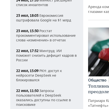
Минюст расширил
24 июл, 17:33
список иноагентов
Аренда ко
глазами ка
Еврокомиссия
23 июл, 18:03
оштрафовала Google на $1 млрд
Росстат
23 июл, 15:30
прокомментировал использование
слова «изменение» в отчетах
Минтруд: ИИ
22 июл, 17:32
поможет снизить дефицит кадров в
России
РКН: доступ к
22 июл, 15:09
нейросети DeepSeek не
Общество
блокировался
Топливны
Запросы
22 июл, 11:50
преодоле
пользователей к DeepSeek
оказались доступны по ссылке в
Патриарх К
поисковике
«Татнефть»