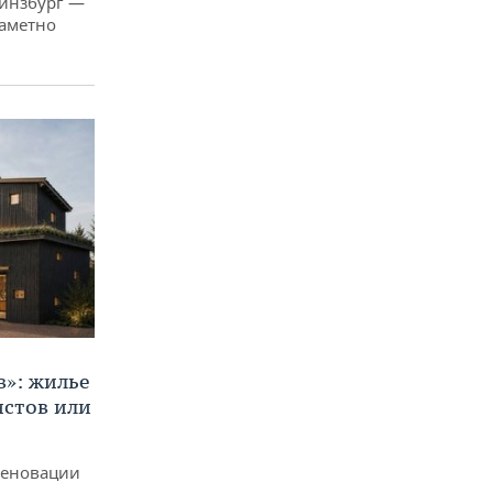
Гинзбург —
заметно
в»: жилье
истов или
реновации