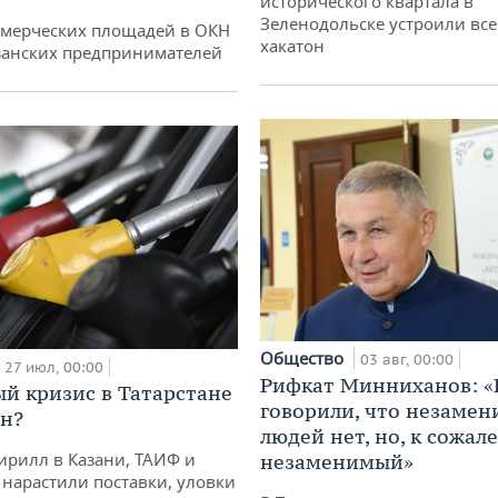
исторического квартала в
Зеленодольске устроили вс
ммерческих площадей в ОКН
хакатон
занских предпринимателей
Общество
03 авг, 00:00
27 июл, 00:00
Рифкат Минниханов: «
й кризис в Татарстане
говорили, что незаме
н?
людей нет, но, к сожал
ирилл в Казани, ТАИФ и
незаменимый»
 нарастили поставки, уловки