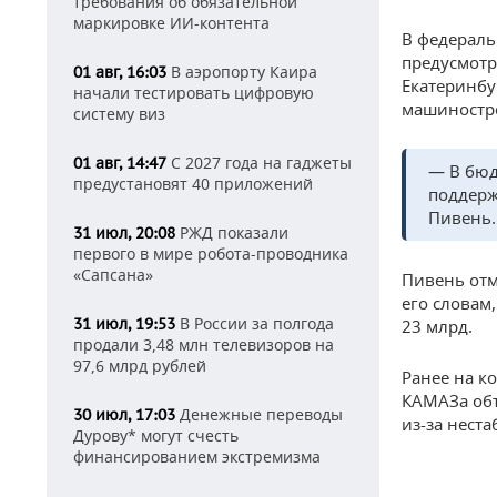
требования об обязательной
маркировке ИИ-контента
В федераль
предусмотр
В аэропорту Каира
01 авг, 16:03
Екатеринбу
начали тестировать цифровую
машиностр
систему виз
С 2027 года на гаджеты
01 авг, 14:47
— В бюд
предустановят 40 приложений
поддерж
Пивень.
РЖД показали
31 июл, 20:08
первого в мире робота-проводника
«Сапсана»
Пивень отм
его словам
В России за полгода
31 июл, 19:53
23 млрд.
продали 3,48 млн телевизоров на
97,6 млрд рублей
Ранее на 
КАМАЗа объ
Денежные переводы
30 июл, 17:03
из-за нест
Дурову* могут счесть
финансированием экстремизма