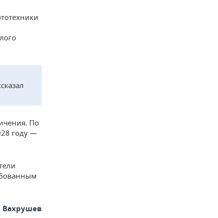
ототехники
елого
сказал
ичения. По
028 году —
тели
ебованным
 Вахрушев