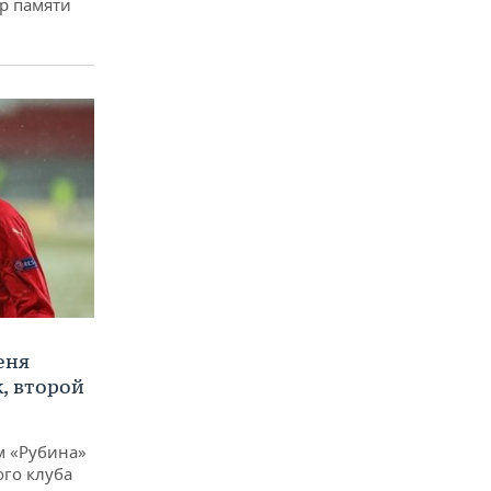
р памяти
еня
, второй
м «Рубина»
ого клуба