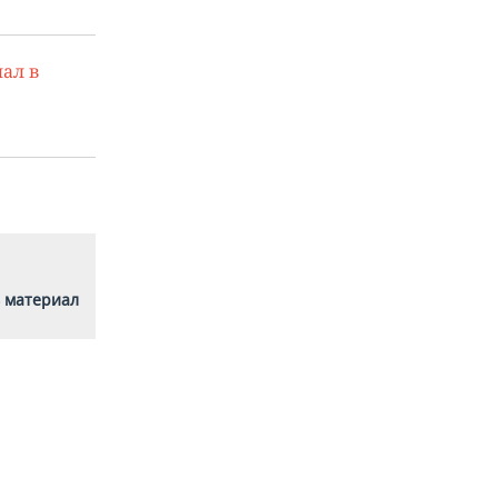
ал в
 материал