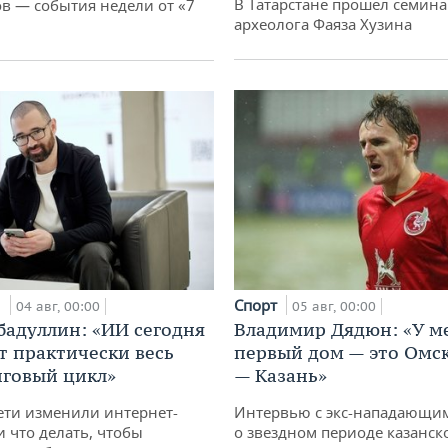
В Татарстане прошел семина
 — события недели от «7
археолога Фаяза Хузина
Спорт
и
05 авг, 00:00
04 авг, 00:00
Владимир Дядюн: «У м
бадуллин: «ИИ сегодня
первый дом — это Омск
т практически весь
— Казань»
говый цикл»
Интервью с экс-нападающи
ети изменили интернет-
о звездном периоде казанск
и что делать, чтобы