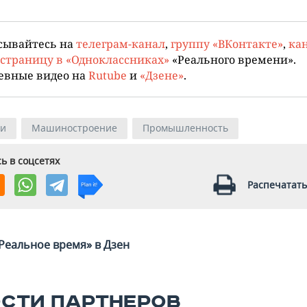
сывайтесь на
телеграм-канал
,
группу «ВКонтакте»
,
кан
страницу в «Одноклассниках»
«Реального времени».
евные видео на
Rutube
и
«Дзене»
.
ии
Машиностроение
Промышленность
ь в соцсетях
Распечатать
Реальное время» в Дзен
СТИ ПАРТНЕРОВ