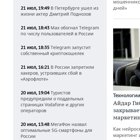
мошенников
дней»
В Петербурге ушел из
21 июл, 19:49
жизни актер Дмитрий Поднозов
Max обогнал Telegram
21 июл, 18:43
по числу пользователей в России
Telegram запустит
21 июл, 18:35
собственный криптокошелек
В России запретили
21 июл, 16:21
хакеров, устроивших сбой в
«Аэрофлоте»
Туристов
20 июл, 19:04
Технологи
предупредили о поддельных
Айдар Ги
страницах Vodafone и других
закрывае
операторов
маркетин
МегаФон назвал
20 июл, 13:48
Как нейрос
оптимальные 5G-смартфоны для
маркетинг 
России