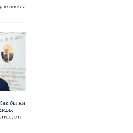
ероссийский
Как бы ни
нимых
ению, он