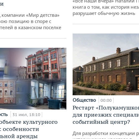
«Все наши вчера» Наталии 
ии
книга о том, как история не
разрушает обычную жизнь
 компании «Мир детства»
вою позицию в споре с
телей в казанском поселке
Общество
00:00
Рестарт «Полукамушко
ость
для приезжих специал
31 июл, 18:10
 объекте культурного
событийный центр?
: особенности
Для разработки концепции 
льной аренды