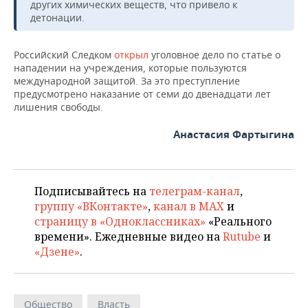
ВОДНЫЕ ВИДЫ СПОРТА
ОБРАЗОВАНИЕ
других химических веществ, что привело к
детонации.
ХОККЕЙ С МЯЧОМ
ПРОИСШЕСТВИЯ
Российский Следком
открыл
уголовное дело по статье о
нападении на учреждения, которые пользуются
международной защитой. За это преступление
предусмотрено наказание от семи до двенадцати лет
лишения свободы.
Анастасия Фартыгина
Подписывайтесь на
телеграм-канал
,
группу «ВКонтакте»
,
канал в MAX
и
страницу в «Одноклассниках»
«Реального
времени». Ежедневные видео на
Rutube
и
«Дзене»
.
Общество
Власть