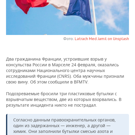
НЕФТЕХИМИЯ
РОЗНИЧНАЯ ТОРГОВЛЯ
НОВОСТИ ТЕХНОЛОГИЙ
МЕРОПРИЯТИЯ
НЕФТЬ
ТРАНСПОРТ
IT
НОВОСТИ МЕРОПРИЯТИЙ
СПОРТ
ОПК
УСЛУГИ
МЕДИА
ВЫЕЗДНАЯ РЕДАКЦИЯ
НОВОСТИ СПОРТА
ОБЩЕСТВО
Фото:
Latrach Med Jamil on Unsplash
ЭНЕРГЕТИКА
ТЕЛЕКОММУНИКАЦИИ
БИЗНЕС-БРАНЧИ
ФУТБОЛ
НОВОСТИ ОБЩЕСТВА
ФОТОГАЛЕРЕЯ
Два гражданина Франции, устроившие взрыв у
консульства России в Марселе 24 февраля, оказались
ONLINE-КОНФЕРЕНЦИИ
ХОККЕЙ
ВЛАСТЬ
СЮЖЕТЫ
сотрудниками Национального центра научных
исследований Франции (CNRS). Оба мужчины признали
ОТКРЫТАЯ ЛЕКЦИЯ
БАСКЕТБОЛ
ИНФРАСТРУКТУРА
СПРАВОЧНИК
свою вину. Об этом сообщили в BFMTV.
Подозреваемые бросили три пластиковые бутылки с
ВОЛЕЙБОЛ
ИСТОРИЯ
СПИСОК ПЕРСОН
ПОЛНАЯ ВЕРСИЯ
взрывчатым веществом, две из которых взорвались. В
результате инцидента никто не пострадал.
КИБЕРСПОРТ
КУЛЬТУРА
СПИСОК КОМПАНИЙ
Согласно данным правоохранительных органов,
ФИГУРНОЕ КАТАНИЕ
МЕДИЦИНА
один из задержанных — инженер, а другой —
химик. Они заполнили бутылки смесью азота и