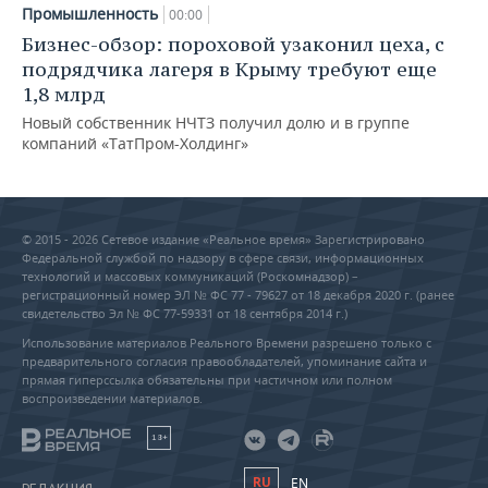
Промышленность
00:00
Бизнес-обзор: пороховой узаконил цеха, с
подрядчика лагеря в Крыму требуют еще
1,8 млрд
Новый собственник НЧТЗ получил долю и в группе
компаний «ТатПром-Холдинг»
© 2015 - 2026 Сетевое издание «Реальное время» Зарегистрировано
Федеральной службой по надзору в сфере связи, информационных
технологий и массовых коммуникаций (Роскомнадзор) –
регистрационный номер ЭЛ № ФС 77 - 79627 от 18 декабря 2020 г. (ранее
свидетельство Эл № ФС 77-59331 от 18 сентября 2014 г.)
Использование материалов Реального Времени разрешено только с
предварительного согласия правообладателей, упоминание сайта и
прямая гиперссылка обязательны при частичном или полном
воспроизведении материалов.
18+
RU
EN