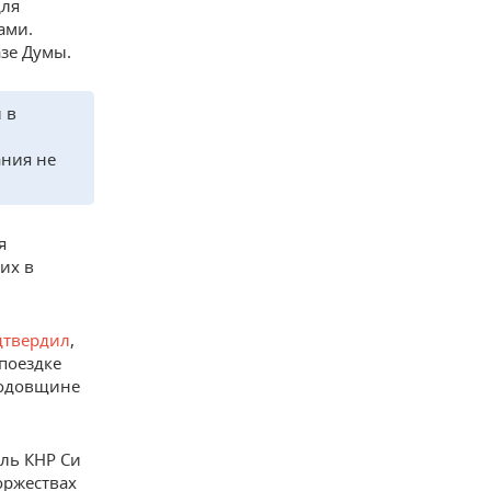
для
ами.
зе Думы.
 в
ания не
я
их в
дтвердил
,
поездке
годовщине
ель КНР Си
оржествах