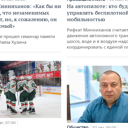
инниханов: «Как бы ни
На автопилоте: кто буд
, что незаменимых
управлять беспилотно
, но, к сожалению, он
мобильностью
имый»
Рифкат Минниханов считает
движение автономного тран
не прошел семинар памяти
шоссе, воде и в воздухе над
Фаяза Хузина
координировать с единой 
вг, 07:00
Общество
07 авг, 00:00