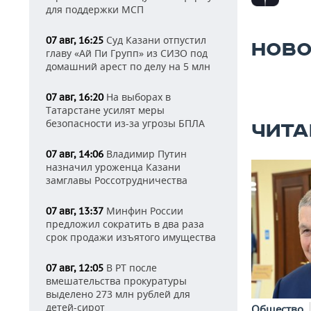
для поддержки МСП
Суд Казани отпустил
07 авг, 16:25
НОВО
главу «Ай Пи Групп» из СИЗО под
домашний арест по делу на 5 млн
На выборах в
07 авг, 16:20
Татарстане усилят меры
безопасности из-за угрозы БПЛА
ЧИТА
Владимир Путин
07 авг, 14:06
назначил уроженца Казани
замглавы Россотрудничества
Минфин России
07 авг, 13:37
предложил сократить в два раза
срок продажи изъятого имущества
В РТ после
07 авг, 12:05
вмешательства прокуратуры
выделено 273 млн рублей для
детей-сирот
Общество