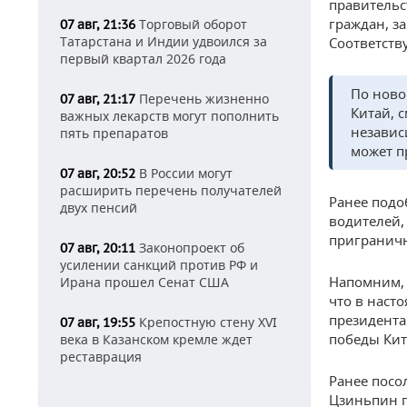
правительс
граждан, 
Торговый оборот
07 авг, 21:36
Татарстана и Индии удвоился за
Соответств
первый квартал 2026 года
По ново
Перечень жизненно
07 авг, 21:17
Китай, 
важных лекарств могут пополнить
независ
пять препаратов
может п
В России могут
07 авг, 20:52
расширить перечень получателей
Ранее подо
двух пенсий
водителей,
приграничн
Законопроект об
07 авг, 20:11
усилении санкций против РФ и
Напомним, 
Ирана прошел Сенат США
что в наст
президента
Крепостную стену XVI
07 авг, 19:55
победы Кит
века в Казанском кремле ждет
реставрация
Ранее посо
Цзиньпин п