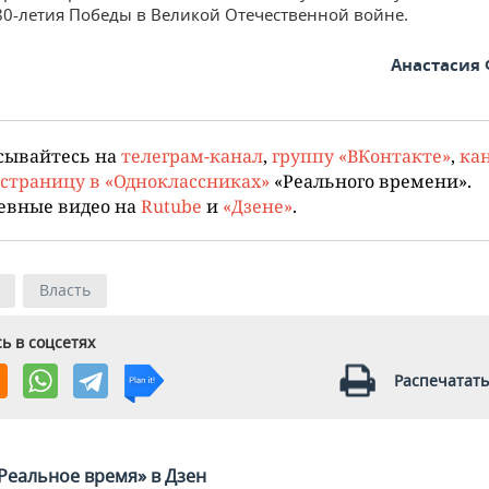
80-летия Победы в Великой Отечественной войне.
Анастасия
сывайтесь на
телеграм-канал
,
группу «ВКонтакте»
,
кан
страницу в «Одноклассниках»
«Реального времени».
евные видео на
Rutube
и
«Дзене»
.
Власть
ь в соцсетях
Распечатать
Реальное время» в Дзен