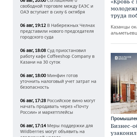
Соглашение о
06 авг, 20:00
«Кровь с
свободной торговле между ЕАЭС и
молодежь
ОАЭ вступает в силу 6 октября
труда по
В Набережных Челнах
06 авг, 19:12
Казанцы ок
представили нового председателя
альметьевц
городского суда
Суд приостановил
06 авг, 18:08
работу кафе Coffeeshop Company в
Казани на 30 суток
Минфин готов
06 авг, 18:00
уточнить налоговый учет затрат на
безопасность
Российское вино могут
06 авг, 17:28
начать продавать через «Почту
России» и маркетплейсы
Промышле
Бизнес-о
Меры поддержки для
06 авг, 17:14
Wildberries могут объявить на
узаконил