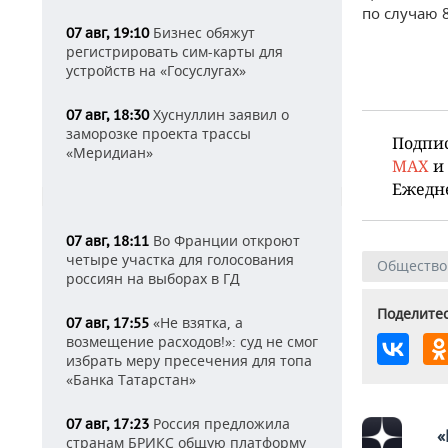
по случаю 
Бизнес обяжут
07 авг, 19:10
регистрировать сим-карты для
устройств на «Госуслугах»
Хуснуллин заявил о
07 авг, 18:30
заморозке проекта трассы
Подпи
«Меридиан»
MAX
и
Ежедн
Во Франции откроют
07 авг, 18:11
четыре участка для голосования
Общество
россиян на выборах в ГД
Поделитес
«Не взятка, а
07 авг, 17:55
возмещение расходов!»: суд не смог
избрать меру пресечения для топа
«Банка Татарстан»
Россия предложила
07 авг, 17:23
«
странам БРИКС общую платформу