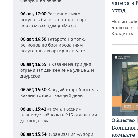
следующей неделе
лагеря в
млрд
Россияне смогут
06 авг, 17:00
покупать билеты на транспорт
Новый собс
через мессенджер «Макс»
долю и в г
Холдинг»
Татарстан в топ-5
06 авг, 16:38
регионов по бронированиям
посуточных квартир в августе
В Казани на три дня
06 авг, 16:35
ограничат движение на улице 2-й
Даурской
Каждый второй житель
06 авг, 15:50
Казани готовит каждый день
«Почта России»
06 авг, 15:42
планирует обновить 215 отделений
Общество
до конца года
Большая 
Экранизация «А зори
комнате
06 авг, 15:34