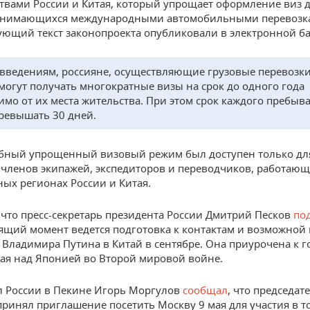
твами России и Китая, который упрощает оформление виз 
занимающихся международными автомобильными перевозк
ующий текст законопроекта опубликовали в электронной ба
введениям, россияне, осуществляющие грузовые перевозки
смогут получать многократные визы на срок до одного года
имо от их места жительства. При этом срок каждого пребыв
ревышать 30 дней.
бный упрощенный визовый режим был доступен только дл
 членов экипажей, экспедиторов и переводчиков, работающ
ых регионах России и Китая.
что пресс-секретарь президента России Дмитрий Песков
по
оящий момент ведется подготовка к контактам и возможной 
 Владимира Путина в Китай в сентябре. Она приурочена к 
ая над Японией во Второй мировой войне.
л России в Пекине Игорь Моргулов
сообщал
, что председат
ринял приглашение посетить Москву 9 мая для участия в т