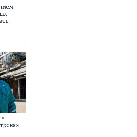
ением
ных
ать
:00
етровая