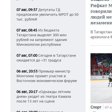
Рифкат М
Депутаты ГД
07 авг, 09:37
говорили
предложили увеличить МРОТ до 50
людей нет
тыс. рублей
незамен
Из бюджета
07 авг, 08:45
В Татарста
Татарстана выделят 300 млн
археолога 
рублей на капремонт здания
Минэкологии республики
Сегодня в Татарстане
07 авг, 07:00
ожидается до +31 градуса
Премьер-министр
06 авг, 20:53
Монголии примет участие в
Восточном экономическом форуме
«Однажды летним
06 авг, 20:17
днем» уходит из театра Камала
после 13 лет на сцене
Спорт
07 а