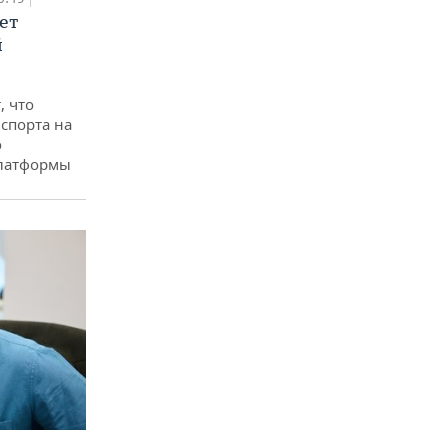
ет
й
, что
спорта на
о
платформы