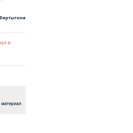
 Фартыгина
ал в
 материал