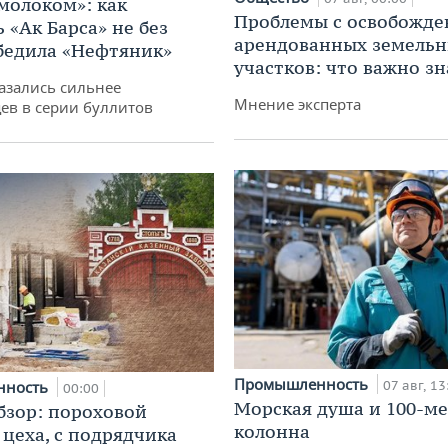
 молоком»: как
Проблемы с освобожд
 «Ак Барса» не без
арендованных земель
бедила «Нефтяник»
участков: что важно зн
азались сильнее
Мнение эксперта
ев в серии буллитов
Промышленность
нность
07 авг, 13
00:00
Морская душа и 100-м
бзор: пороховой
колонна
 цеха, с подрядчика