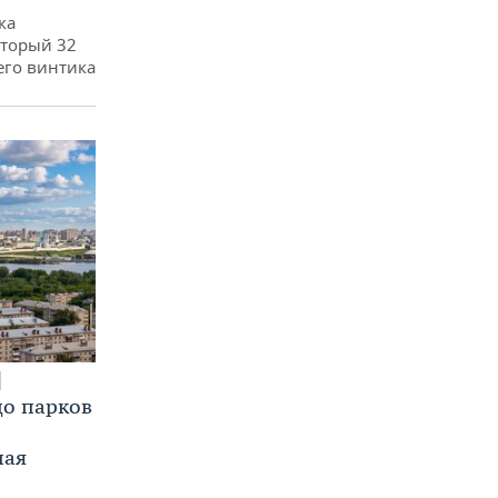
ка
оторый 32
его винтика
до парков
ная