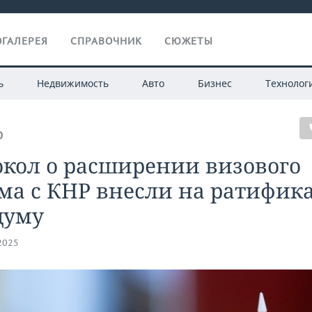
ГАЛЕРЕЯ
СПРАВОЧНИК
СЮЖЕТЫ
ь
Недвижимость
Авто
Бизнес
Технолог
О
окол о расширении визового
ма с КНР внесли на ратифик
думу
.2025