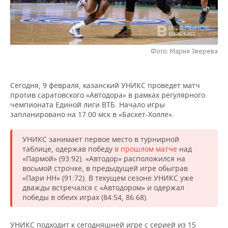
НЕФТЕХИМИЯ
РОЗНИЧНАЯ ТОРГОВЛЯ
НОВОСТИ ТЕХНОЛОГИЙ
МЕРОПРИЯТИЯ
НЕФТЬ
ТРАНСПОРТ
IT
НОВОСТИ МЕРОПРИЯТИЙ
СПОРТ
ОПК
Фото: Мария Зверева
УСЛУГИ
МЕДИА
ВЫЕЗДНАЯ РЕДАКЦИЯ
НОВОСТИ СПОРТА
ОБЩЕСТВО
ЭНЕРГЕТИКА
Сегодня, 9 февраля, казанский УНИКС проведет матч
ТЕЛЕКОММУНИКАЦИИ
БИЗНЕС-БРАНЧИ
ФУТБОЛ
НОВОСТИ ОБЩЕСТВА
ФОТОГАЛЕРЕЯ
против саратовского «Автодора» в рамках регулярного
чемпионата Единой лиги ВТБ. Начало игры
ONLINE-КОНФЕРЕНЦИИ
ХОККЕЙ
ВЛАСТЬ
СЮЖЕТЫ
запланировано на 17.00 мск в «Баскет-Холле».
ОТКРЫТАЯ ЛЕКЦИЯ
БАСКЕТБОЛ
ИНФРАСТРУКТУРА
СПРАВОЧНИК
УНИКС занимает первое место в турнирной
таблице, одержав победу
в прошлом матче
над
«Пармой» (93:92). «Автодор» расположился на
ВОЛЕЙБОЛ
ИСТОРИЯ
СПИСОК ПЕРСОН
ПОЛНАЯ ВЕРСИЯ
восьмой строчке, в предыдущей игре обыграв
«Пари НН» (91:72). В текущем сезоне УНИКС уже
КИБЕРСПОРТ
КУЛЬТУРА
СПИСОК КОМПАНИЙ
дважды встречался с «Автодором» и одержал
победы в обеих играх (84:54, 86:68).
ФИГУРНОЕ КАТАНИЕ
МЕДИЦИНА
УНИКС подходит к сегодняшней игре с серией из 15