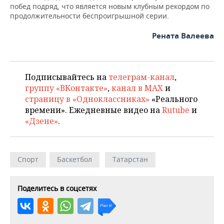
ВОДНЫЕ ВИДЫ СПОРТА
ОБРАЗОВАНИЕ
побед подряд, что является новым клубным рекордом по
продолжительности беспроигрышной серии.
ХОККЕЙ С МЯЧОМ
ПРОИСШЕСТВИЯ
Рената Валеева
Подписывайтесь на
телеграм-канал
,
группу «ВКонтакте»
,
канал в MAX
и
страницу в «Одноклассниках»
«Реального
времени». Ежедневные видео на
Rutube
и
«Дзене»
.
Спорт
Баскетбол
Татарстан
Поделитесь в соцсетях