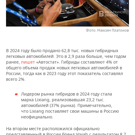
НЕФТЕХИМИЯ
РОЗНИЧНАЯ ТОРГОВЛЯ
НОВОСТИ ТЕХНОЛОГИЙ
МЕРОПРИЯТИЯ
НЕФТЬ
ТРАНСПОРТ
IT
НОВОСТИ МЕРОПРИЯТИЙ
СПОРТ
ОПК
Фото: Максим Платонов
УСЛУГИ
МЕДИА
ВЫЕЗДНАЯ РЕДАКЦИЯ
НОВОСТИ СПОРТА
ОБЩЕСТВО
ЭНЕРГЕТИКА
В 2024 году было продано 62,8 тыс. новых гибридных
ТЕЛЕКОММУНИКАЦИИ
БИЗНЕС-БРАНЧИ
ФУТБОЛ
НОВОСТИ ОБЩЕСТВА
ФОТОГАЛЕРЕЯ
легковых автомобилей. Это в 2,9 раза больше, чем годом
ранее,
пишет
«Автостат». Гибриды составляют 4% от
ONLINE-КОНФЕРЕНЦИИ
ХОККЕЙ
ВЛАСТЬ
СЮЖЕТЫ
общего объема продаж новых легковых автомобилей в
России, тогда как в 2023 году этот показатель составлял
всего 2%.
ОТКРЫТАЯ ЛЕКЦИЯ
БАСКЕТБОЛ
ИНФРАСТРУКТУРА
СПРАВОЧНИК
Лидером рынка гибридов в 2024 году стала
ВОЛЕЙБОЛ
ИСТОРИЯ
СПИСОК ПЕРСОН
ПОЛНАЯ ВЕРСИЯ
марка Lixiang, реализовавшая 23,2 тыс.
автомобилей (37% рынка). Примечательно,
КИБЕРСПОРТ
КУЛЬТУРА
СПИСОК КОМПАНИЙ
что Lixiang поставляет свои машины в Россию
неофициально.
ФИГУРНОЕ КАТАНИЕ
МЕДИЦИНА
На втором месте расположился официально
представленный в России бренд Voyah с результатом 8,7