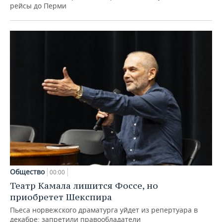
рейсы до Перми
Общество
00:00
Театр Камала лишится Фоссе, но
приобретет Шекспира
Пьеса норвежского драматурга уйдет из репертуара в
декабре: запретили правообладатели