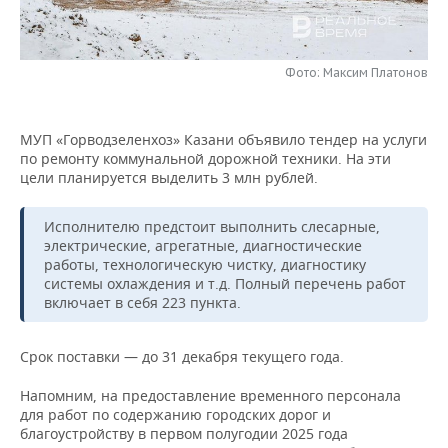
НЕФТЕХИМИЯ
РОЗНИЧНАЯ ТОРГОВЛЯ
НОВОСТИ ТЕХНОЛОГИЙ
МЕРОПРИЯТИЯ
НЕФТЬ
Фото: Максим Платонов
ТРАНСПОРТ
IT
НОВОСТИ МЕРОПРИЯТИЙ
СПОРТ
ОПК
УСЛУГИ
МЕДИА
ВЫЕЗДНАЯ РЕДАКЦИЯ
НОВОСТИ СПОРТА
ОБЩЕСТВО
МУП «Горводзеленхоз» Казани объявило тендер на услуги
ЭНЕРГЕТИКА
по ремонту коммунальной дорожной техники. На эти
ТЕЛЕКОММУНИКАЦИИ
БИЗНЕС-БРАНЧИ
ФУТБОЛ
НОВОСТИ ОБЩЕСТВА
ФОТОГАЛЕРЕЯ
цели планируется выделить 3 млн рублей.
ONLINE-КОНФЕРЕНЦИИ
ХОККЕЙ
ВЛАСТЬ
СЮЖЕТЫ
Исполнителю предстоит выполнить слесарные,
электрические, агрегатные, диагностические
работы, технологическую чистку, диагностику
ОТКРЫТАЯ ЛЕКЦИЯ
БАСКЕТБОЛ
ИНФРАСТРУКТУРА
СПРАВОЧНИК
системы охлаждения и т.д. Полный перечень работ
включает в себя 223 пункта.
ВОЛЕЙБОЛ
ИСТОРИЯ
СПИСОК ПЕРСОН
ПОЛНАЯ ВЕРСИЯ
Срок поставки — до 31 декабря текущего года.
КИБЕРСПОРТ
КУЛЬТУРА
СПИСОК КОМПАНИЙ
Напомним, на предоставление временного персонала
ФИГУРНОЕ КАТАНИЕ
МЕДИЦИНА
для работ по содержанию городских дорог и
благоустройству в первом полугодии 2025 года