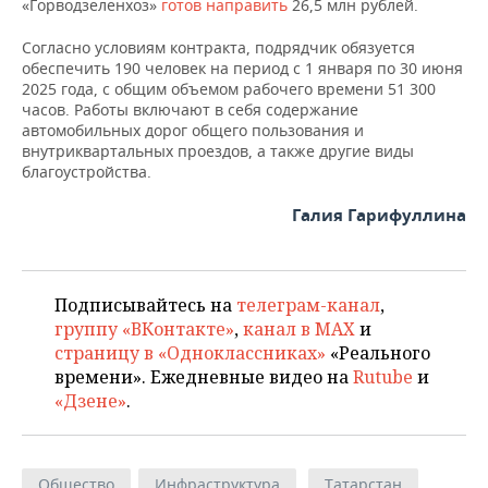
ВОДНЫЕ ВИДЫ СПОРТА
ОБРАЗОВАНИЕ
«Горводзеленхоз»
готов направить
26,5 млн рублей.
Согласно условиям контракта, подрядчик обязуется
ХОККЕЙ С МЯЧОМ
ПРОИСШЕСТВИЯ
обеспечить 190 человек на период с 1 января по 30 июня
2025 года, с общим объемом рабочего времени 51 300
часов. Работы включают в себя содержание
автомобильных дорог общего пользования и
внутриквартальных проездов, а также другие виды
благоустройства.
Галия Гарифуллина
Подписывайтесь на
телеграм-канал
,
группу «ВКонтакте»
,
канал в MAX
и
страницу в «Одноклассниках»
«Реального
времени». Ежедневные видео на
Rutube
и
«Дзене»
.
Общество
Инфраструктура
Татарстан