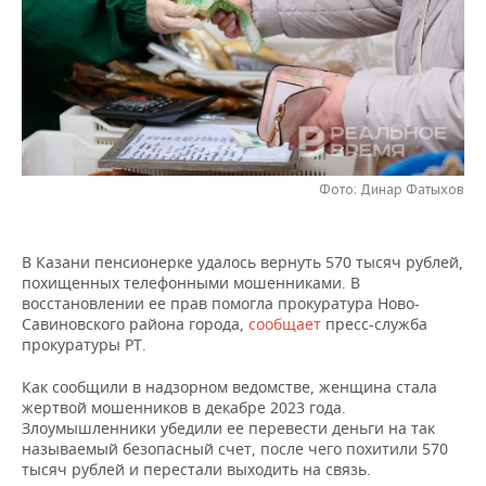
НЕФТЕХИМИЯ
РОЗНИЧНАЯ ТОРГОВЛЯ
НОВОСТИ ТЕХНОЛОГИЙ
МЕРОПРИЯТИЯ
НЕФТЬ
ТРАНСПОРТ
IT
НОВОСТИ МЕРОПРИЯТИЙ
СПОРТ
ОПК
УСЛУГИ
МЕДИА
ВЫЕЗДНАЯ РЕДАКЦИЯ
НОВОСТИ СПОРТА
ОБЩЕСТВО
ЭНЕРГЕТИКА
ТЕЛЕКОММУНИКАЦИИ
БИЗНЕС-БРАНЧИ
ФУТБОЛ
НОВОСТИ ОБЩЕСТВА
ФОТОГАЛЕРЕЯ
Фото: Динар Фатыхов
ONLINE-КОНФЕРЕНЦИИ
ХОККЕЙ
ВЛАСТЬ
СЮЖЕТЫ
В Казани пенсионерке удалось вернуть 570 тысяч рублей,
похищенных телефонными мошенниками. В
ОТКРЫТАЯ ЛЕКЦИЯ
БАСКЕТБОЛ
ИНФРАСТРУКТУРА
СПРАВОЧНИК
восстановлении ее прав помогла прокуратура Ново-
Савиновского района города,
сообщает
пресс-служба
ВОЛЕЙБОЛ
ИСТОРИЯ
СПИСОК ПЕРСОН
ПОЛНАЯ ВЕРСИЯ
прокуратуры РТ.
Как сообщили в надзорном ведомстве, женщина стала
КИБЕРСПОРТ
КУЛЬТУРА
СПИСОК КОМПАНИЙ
жертвой мошенников в декабре 2023 года.
Злоумышленники убедили ее перевести деньги на так
ФИГУРНОЕ КАТАНИЕ
МЕДИЦИНА
называемый безопасный счет, после чего похитили 570
тысяч рублей и перестали выходить на связь.