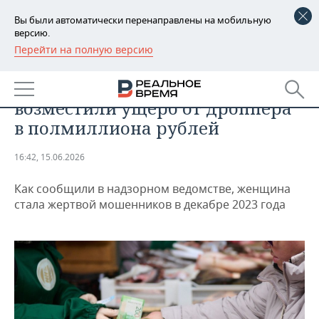
Вы были автоматически перенаправлены на мобильную
версию.
Перейти на полную версию
РЕГИОНЫ
ОБЩЕСТВО
В Татарстане пенсионерке
БАШКОРТОСТАН
НОВОСТИ
возместили ущерб от дроппера
ТАТАРСТАН
АНАЛИТИКА
в полмиллиона рублей
УДМУРТИЯ
НОВОСТИ АНАЛИТИКИ
ЭКОНОМИКА
16:42, 15.06.2026
ДЕКЛАРАЦИИ О ДОХОДАХ
НОВОСТИ ЭКОНОМИКИ
ПРОМЫШЛЕННОСТЬ
Как сообщили в надзорном ведомстве, женщина
стала жертвой мошенников в декабре 2023 года
КОРОЛИ ГОСЗАКАЗА ПФО
ФИНАНСЫ
НОВОСТИ
НЕДВИЖИМОСТЬ
ПРОМЫШЛЕННОСТИ
ВУЗЫ ТАТАРСТАНА
БАНКИ
НОВОСТИ НЕДВИЖИМОСТИ
АВТО
АГРОПРОМ
КОМУ ПРИНАДЛЕЖАТ
БЮДЖЕТ
НОВОСТИ АВТО
БИЗНЕС
ТОРГОВЫЕ ЦЕНТРЫ
МАШИНОСТРОЕНИЕ
ТАТАРСТАНА
ИНВЕСТИЦИИ
НОВОСТИ БИЗНЕСА
ТЕХНОЛОГИИ