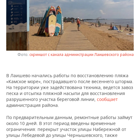
НЕФТЕХИМИЯ
РОЗНИЧНАЯ ТОРГОВЛЯ
НОВОСТИ ТЕХНОЛОГИЙ
МЕРОПРИЯТИЯ
НЕФТЬ
ТРАНСПОРТ
IT
НОВОСТИ МЕРОПРИЯТИЙ
СПОРТ
ОПК
УСЛУГИ
МЕДИА
ВЫЕЗДНАЯ РЕДАКЦИЯ
НОВОСТИ СПОРТА
ОБЩЕСТВО
ЭНЕРГЕТИКА
ТЕЛЕКОММУНИКАЦИИ
БИЗНЕС-БРАНЧИ
ФУТБОЛ
НОВОСТИ ОБЩЕСТВА
ФОТОГАЛЕРЕЯ
Фото:
скриншот с канала администрации Лаишевского района
ONLINE-КОНФЕРЕНЦИИ
ХОККЕЙ
ВЛАСТЬ
СЮЖЕТЫ
В Лаишево начались работы по восстановлению пляжа
«Камское море», пострадавшего после весеннего шторма.
ОТКРЫТАЯ ЛЕКЦИЯ
БАСКЕТБОЛ
ИНФРАСТРУКТУРА
СПРАВОЧНИК
На территории уже задействована техника, ведется завоз
песка и отсыпка пляжной насыпи для восстановления
ВОЛЕЙБОЛ
ИСТОРИЯ
СПИСОК ПЕРСОН
ПОЛНАЯ ВЕРСИЯ
разрушенного участка береговой линии,
сообщает
администрация района.
КИБЕРСПОРТ
КУЛЬТУРА
СПИСОК КОМПАНИЙ
По предварительным данным, ремонтные работы займут
около 10 дней. В этот период введены временные
ФИГУРНОЕ КАТАНИЕ
МЕДИЦИНА
ограничения: перекрыт участок улицы Набережной от
улицы Лебедевой до улицы Чернышевского, также