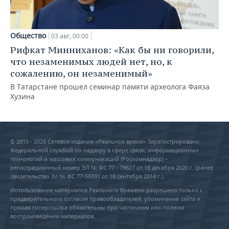
Общество
03 авг, 00:00
Рифкат Минниханов: «Как бы ни говорили,
что незаменимых людей нет, но, к
сожалению, он незаменимый»
В Татарстане прошел семинар памяти археолога Фаяза
Хузина
© 2015 - 2026 Сетевое издание «Реальное время» Зарегистрировано
Федеральной службой по надзору в сфере связи, информационных
технологий и массовых коммуникаций (Роскомнадзор) –
регистрационный номер ЭЛ № ФС 77 - 79627 от 18 декабря 2020 г. (ранее
свидетельство Эл № ФС 77-59331 от 18 сентября 2014 г.)
Использование материалов Реального Времени разрешено только с
предварительного согласия правообладателей, упоминание сайта и
прямая гиперссылка обязательны при частичном или полном
воспроизведении материалов.