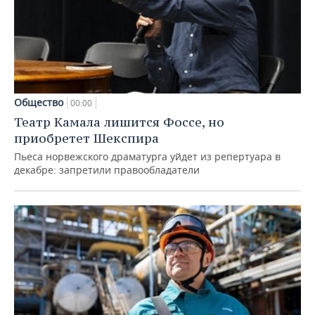
Общество
00:00
Театр Камала лишится Фоссе, но
приобретет Шекспира
Пьеса норвежского драматурга уйдет из репертуара в
декабре: запретили правообладатели