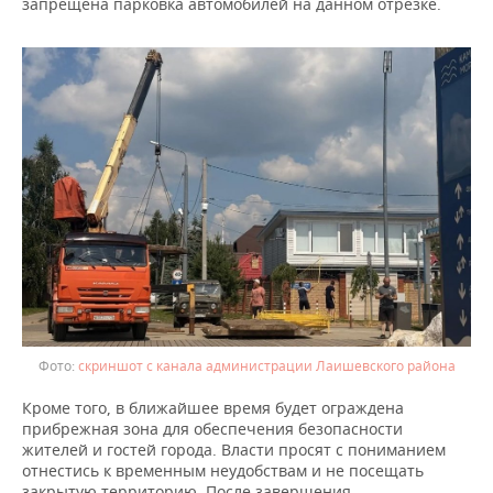
ВОДНЫЕ ВИДЫ СПОРТА
ОБРАЗОВАНИЕ
запрещена парковка автомобилей на данном отрезке.
ХОККЕЙ С МЯЧОМ
ПРОИСШЕСТВИЯ
скриншот с канала администрации Лаишевского района
Кроме того, в ближайшее время будет ограждена
прибрежная зона для обеспечения безопасности
жителей и гостей города. Власти просят с пониманием
отнестись к временным неудобствам и не посещать
закрытую территорию. После завершения