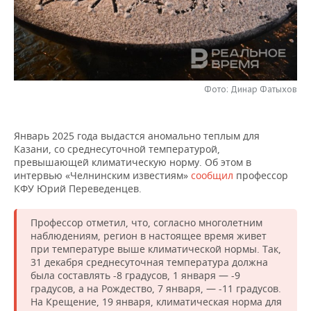
НЕФТЕХИМИЯ
РОЗНИЧНАЯ ТОРГОВЛЯ
НОВОСТИ ТЕХНОЛОГИЙ
МЕРОПРИЯТИЯ
НЕФТЬ
ТРАНСПОРТ
IT
НОВОСТИ МЕРОПРИЯТИЙ
СПОРТ
ОПК
УСЛУГИ
МЕДИА
ВЫЕЗДНАЯ РЕДАКЦИЯ
НОВОСТИ СПОРТА
ОБЩЕСТВО
Фото: Динар Фатыхов
ЭНЕРГЕТИКА
ТЕЛЕКОММУНИКАЦИИ
БИЗНЕС-БРАНЧИ
ФУТБОЛ
НОВОСТИ ОБЩЕСТВА
ФОТОГАЛЕРЕЯ
Январь 2025 года выдастся аномально теплым для
Казани, со среднесуточной температурой,
ONLINE-КОНФЕРЕНЦИИ
ХОККЕЙ
ВЛАСТЬ
СЮЖЕТЫ
превышающей климатическую норму. Об этом в
интервью «Челнинским известиям»
сообщил
профессор
ОТКРЫТАЯ ЛЕКЦИЯ
БАСКЕТБОЛ
ИНФРАСТРУКТУРА
СПРАВОЧНИК
КФУ Юрий Переведенцев.
ВОЛЕЙБОЛ
ИСТОРИЯ
СПИСОК ПЕРСОН
ПОЛНАЯ ВЕРСИЯ
Профессор отметил, что, согласно многолетним
наблюдениям, регион в настоящее время живет
КИБЕРСПОРТ
КУЛЬТУРА
СПИСОК КОМПАНИЙ
при температуре выше климатической нормы. Так,
31 декабря среднесуточная температура должна
была составлять -8 градусов, 1 января — -9
ФИГУРНОЕ КАТАНИЕ
МЕДИЦИНА
градусов, а на Рождество, 7 января, — -11 градусов.
На Крещение, 19 января, климатическая норма для