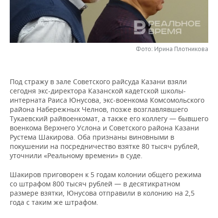
НЕФТЕХИМИЯ
РОЗНИЧНАЯ ТОРГОВЛЯ
НОВОСТИ ТЕХНОЛОГИЙ
МЕРОПРИЯТИЯ
НЕФТЬ
ТРАНСПОРТ
IT
НОВОСТИ МЕРОПРИЯТИЙ
СПОРТ
ОПК
Фото: Ирина Плотникова
УСЛУГИ
МЕДИА
ВЫЕЗДНАЯ РЕДАКЦИЯ
НОВОСТИ СПОРТА
ОБЩЕСТВО
ЭНЕРГЕТИКА
Под стражу в зале Советского райсуда Казани взяли
ТЕЛЕКОММУНИКАЦИИ
БИЗНЕС-БРАНЧИ
ФУТБОЛ
НОВОСТИ ОБЩЕСТВА
ФОТОГАЛЕРЕЯ
сегодня экс-директора Казанской кадетской школы-
интерната Раиса Юнусова, экс-военкома Комсомольского
ONLINE-КОНФЕРЕНЦИИ
ХОККЕЙ
ВЛАСТЬ
СЮЖЕТЫ
района Набережных Челнов, позже возглавлявшего
Тукаевский райвоенкомат, а также его коллегу — бывшего
военкома Верхнего Услона и Советского района Казани
ОТКРЫТАЯ ЛЕКЦИЯ
БАСКЕТБОЛ
ИНФРАСТРУКТУРА
СПРАВОЧНИК
Рустема Шакирова. Оба признаны виновными в
покушении на посредничество взятке 80 тысяч рублей,
ВОЛЕЙБОЛ
ИСТОРИЯ
СПИСОК ПЕРСОН
ПОЛНАЯ ВЕРСИЯ
уточнили «Реальному времени» в суде.
Шакиров приговорен к 5 годам колонии общего режима
КИБЕРСПОРТ
КУЛЬТУРА
СПИСОК КОМПАНИЙ
со штрафом 800 тысяч рублей — в десятикратном
размере взятки, Юнусова отправили в колонию на 2,5
ФИГУРНОЕ КАТАНИЕ
МЕДИЦИНА
года с таким же штрафом.