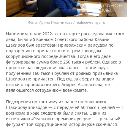
Ирина Плотникова / realnoevremya.ru
Напомним, в мае 2022-го, на старте расследования этого
дела, бывший военком Советского района Казани
Шакиров был арестован Приволжским райсудом по
подозрению в причастности к трем эпизодам
коррупционного посредничества. Тогда в его деле
фигурировала сумма более 250 тысяч рублей. Однако в
процессе расследования оказалось — к эпизоду с
получением 160 тысяч рублей от родных призывника
Шакиров не причастен. Под суд за аферу под видом
взятки отправили некоего Андрея Афанасьева, не
являющегося сотрудником военкомата.
Подозрения по третьему из ранее вменявшихся
Шакирову эпизодов — с передачей 50 тысяч рублей — с
военкома в ходе следствия были сняты. Один из
источников «Реального времени» уверяет — реальный
фигурант той коррупционной истории уже скончался.