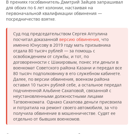
ВОДНЫЕ ВИДЫ СПОРТА
ОБРАЗОВАНИЕ
В прениях гособвинитель Дмитрий Зайцев запрашивал
для обоих по 6 лет колонии, настаивая на
первоначальной квалификации обвинения —
ХОККЕЙ С МЯЧОМ
ПРОИСШЕСТВИЯ
посредничество взятке.
Суд под председательством Сергея Аптулина
посчитал доказанной
версию обвинения
, что
именно Юнусову в 2019 году мать призывника
отдала 80 тысяч рублей — за помощь с
освобождением от службы, и тот, по
договоренности с Шакировым, понес эти деньги в
военкомат Советского района Казани и передал все
80 тысяч подполковнику в его служебном кабинете.
Далее, по версии обвинения, военком района
оставил 10 тысяч рублей себе, а остальное передал
подчиненной Альбине Сахаповой, связанной с
неустановленными должностными лицами
Татвоенкомата. Однако Сахапова деньги присвоила
и потратила на ремонт своего автомобиля, за что
получила обвинение в мошенничестве. Судят ее
отдельно от бывших военкомов.