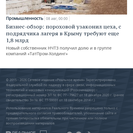
Промышленность
08 авг, 00:00
Бизнес-обзор: пороховой узаконил цеха, с
подрядчика лагеря в Крыму требуют еще
1,8 млрд
Новый собственник НЧТЗ получил долю и в группе
компаний «ТатПром-Холдинг»
© 2015 - 2026 Сетевое издание «Реальное время» Зарегистрировано
Федеральной службой по надзору в сфере связи, информационных
технологий и массовых коммуникаций (Роскомнадзор) –
регистрационный номер ЭЛ № ФС 77 - 79627 от 18 декабря 2020 г. (ранее
свидетельство Эл № ФС 77-59331 от 18 сентября 2014 г.)
Использование материалов Реального Времени разрешено только с
предварительного согласия правообладателей, упоминание сайта и
прямая гиперссылка обязательны при частичном или полном
воспроизведении материалов.