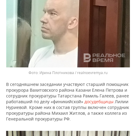
ВОДНЫЕ ВИДЫ СПОРТА
ОБРАЗОВАНИЕ
ХОККЕЙ С МЯЧОМ
ПРОИСШЕСТВИЯ
Ирина Плотникова / realnoevremya.ru
В сегодняшнем заседании участвуют старший помощник
прокурора Вахитовского района Казани Елена Петрова и
сотрудник прокуратуры Татарстана Рамиль Галеев, ранее
работавший по делу «финикийской»
досудебщицы
Лилии
Нуриевой. Кроме них в состав группы включен сотрудник
прокуратуры района Михаил Житлов, а также коллега из
Генеральной прокуратуры РФ.