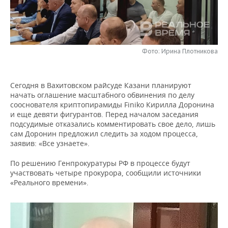
НЕФТЕХИМИЯ
РОЗНИЧНАЯ ТОРГОВЛЯ
НОВОСТИ ТЕХНОЛОГИЙ
МЕРОПРИЯТИЯ
НЕФТЬ
ТРАНСПОРТ
IT
НОВОСТИ МЕРОПРИЯТИЙ
СПОРТ
ОПК
Фото: Ирина Плотникова
УСЛУГИ
МЕДИА
ВЫЕЗДНАЯ РЕДАКЦИЯ
НОВОСТИ СПОРТА
ОБЩЕСТВО
ЭНЕРГЕТИКА
Сегодня в Вахитовском райсуде Казани планируют
ТЕЛЕКОММУНИКАЦИИ
БИЗНЕС-БРАНЧИ
ФУТБОЛ
НОВОСТИ ОБЩЕСТВА
ФОТОГАЛЕРЕЯ
начать оглашение масштабного обвинения по делу
сооснователя криптопирамиды Finiko Кирилла Доронина
ONLINE-КОНФЕРЕНЦИИ
ХОККЕЙ
ВЛАСТЬ
СЮЖЕТЫ
и еще девяти фигурантов. Перед началом заседания
подсудимые отказались комментировать свое дело, лишь
сам Доронин предложил следить за ходом процесса,
ОТКРЫТАЯ ЛЕКЦИЯ
БАСКЕТБОЛ
ИНФРАСТРУКТУРА
СПРАВОЧНИК
заявив: «Все узнаете».
ВОЛЕЙБОЛ
ИСТОРИЯ
СПИСОК ПЕРСОН
ПОЛНАЯ ВЕРСИЯ
По решению Генпрокуратуры РФ в процессе будут
участвовать четыре прокурора, сообщили источники
«Реального времени».
КИБЕРСПОРТ
КУЛЬТУРА
СПИСОК КОМПАНИЙ
ФИГУРНОЕ КАТАНИЕ
МЕДИЦИНА