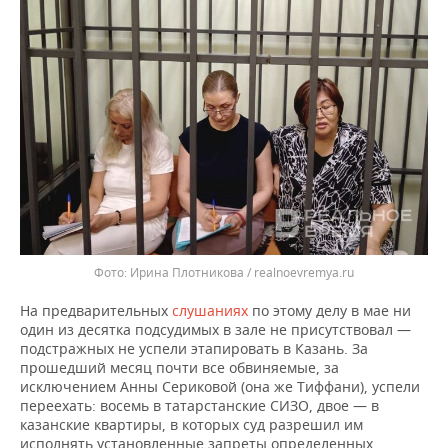
Ирина Плотникова / realnoevremya.ru
На предварительных
слушаниях
по этому делу в мае ни
один из десятка подсудимых в зале не присутствовал —
подстражных не успели этапировать в Казань. За
прошедший месяц почти все обвиняемые, за
исключением Анны Сериковой (она же Тиффани), успели
переехать: восемь в татарстанские СИЗО, двое — в
казанские квартиры, в которых суд разрешил им
исполнять установленные запреты определенных