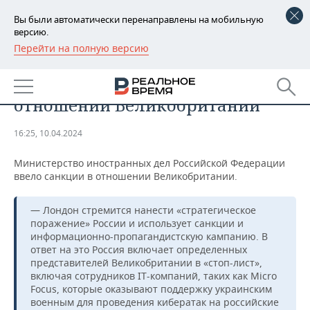
Вы были автоматически перенаправлены на мобильную
версию.
Перейти на полную версию
РЕГИОНЫ
ОБЩЕСТВО
МИД России ввело санкции в
БАШКОРТОСТАН
НОВОСТИ
отношении Великобритании
ТАТАРСТАН
АНАЛИТИКА
16:25, 10.04.2024
УДМУРТИЯ
НОВОСТИ АНАЛИТИКИ
ЭКОНОМИКА
Министерство иностранных дел Российской Федерации
ввело санкции в отношении Великобритании.
ДЕКЛАРАЦИИ О ДОХОДАХ
НОВОСТИ ЭКОНОМИКИ
ПРОМЫШЛЕННОСТЬ
КОРОЛИ ГОСЗАКАЗА ПФО
ФИНАНСЫ
НОВОСТИ
НЕДВИЖИМОСТЬ
— Лондон стремится нанести «стратегическое
ПРОМЫШЛЕННОСТИ
поражение» России и использует санкции и
информационно-пропагандистскую кампанию. В
ВУЗЫ ТАТАРСТАНА
БАНКИ
НОВОСТИ НЕДВИЖИМОСТИ
АВТО
ответ на это Россия включает определенных
АГРОПРОМ
представителей Великобритании в «стоп-лист»,
КОМУ ПРИНАДЛЕЖАТ
БЮДЖЕТ
НОВОСТИ АВТО
БИЗНЕС
включая сотрудников IT-компаний, таких как Micro
ТОРГОВЫЕ ЦЕНТРЫ
МАШИНОСТРОЕНИЕ
Focus, которые оказывают поддержку украинским
ТАТАРСТАНА
военным для проведения кибератак на российские
ИНВЕСТИЦИИ
НОВОСТИ БИЗНЕСА
ТЕХНОЛОГИИ