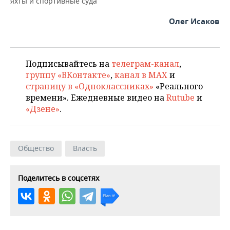
яхты и спортивные суда
ВОДНЫЕ ВИДЫ СПОРТА
ОБРАЗОВАНИЕ
Олег Исаков
ХОККЕЙ С МЯЧОМ
ПРОИСШЕСТВИЯ
Подписывайтесь на
телеграм-канал
,
группу «ВКонтакте»
,
канал в MAX
и
страницу в «Одноклассниках»
«Реального
времени». Ежедневные видео на
Rutube
и
«Дзене»
.
Общество
Власть
Поделитесь в соцсетях