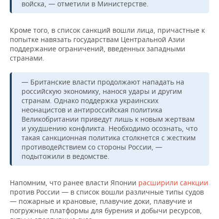
НЕФТЕХИМИЯ
войска, — отметили в Министерстве.
РОЗНИЧНАЯ ТОРГОВЛЯ
НОВОСТИ ТЕХНОЛОГИЙ
МЕРОПРИЯТИЯ
НЕФТЬ
Кроме того, в список санкций вошли лица, причастные к
попытке навязать государствам Центральной Азии
ТРАНСПОРТ
IT
НОВОСТИ МЕРОПРИЯТИЙ
СПОРТ
ОПК
поддержание ограничений, введенных западными
странами.
УСЛУГИ
МЕДИА
ВЫЕЗДНАЯ РЕДАКЦИЯ
НОВОСТИ СПОРТА
ОБЩЕСТВО
ЭНЕРГЕТИКА
— Британские власти продолжают нападать на
ТЕЛЕКОММУНИКАЦИИ
БИЗНЕС-БРАНЧИ
ФУТБОЛ
НОВОСТИ ОБЩЕСТВА
ФОТОГАЛЕРЕЯ
российскую экономику, нанося удары и другим
странам. Однако поддержка украинских
ONLINE-КОНФЕРЕНЦИИ
ХОККЕЙ
ВЛАСТЬ
СЮЖЕТЫ
неонацистов и антироссийская политика
Великобритании приведут лишь к новым жертвам
и ухудшению конфликта. Необходимо осознать, что
ОТКРЫТАЯ ЛЕКЦИЯ
БАСКЕТБОЛ
ИНФРАСТРУКТУРА
СПРАВОЧНИК
такая санкционная политика столкнется с жестким
противодействием со стороны России, —
ВОЛЕЙБОЛ
ИСТОРИЯ
СПИСОК ПЕРСОН
ПОЛНАЯ ВЕРСИЯ
подытожили в ведомстве.
КИБЕРСПОРТ
КУЛЬТУРА
СПИСОК КОМПАНИЙ
Напомним, что ранее власти Японии
расширили санкции
против России — в список вошли различные типы судов
ФИГУРНОЕ КАТАНИЕ
МЕДИЦИНА
— пожарные и крановые, плавучие доки, плавучие и
погружные платформы для бурения и добычи ресурсов,