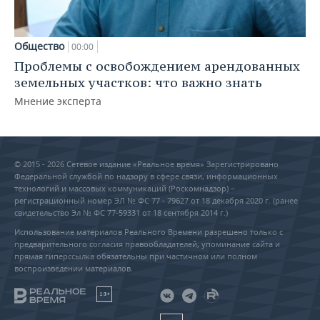
Общество
00:00
Проблемы с освобождением арендованных
земельных участков: что важно знать
Мнение эксперта
© 2015 - 2026 Сетевое издание «Реальное время» Зарегистрировано
Федеральной службой по надзору в сфере связи, информационных
технологий и массовых коммуникаций (Роскомнадзор) –
регистрационный номер ЭЛ № ФС 77 - 79627 от 18 декабря 2020 г. (ранее
свидетельство Эл № ФС 77-59331 от 18 сентября 2014 г.)
Использование материалов Реального Времени разрешено только с
предварительного согласия правообладателей, упоминание сайта и
прямая гиперссылка обязательны при частичном или полном
воспроизведении материалов.
18+