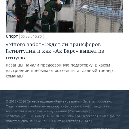
Спорт
05 авг, 15:30
«Много забот»: ждет ли трансферов
Гатиятулин и как «Ак Барс» вышел из
отпуска
Казанцы начали предсезонную подготовку. В каком
настроении пребывают хоккеисты и главный тренер
команды
© 2015 - 2026 Сетевое издание «Реальное время» Зарегистрировано
Федеральной службой по надзору в сфере связи, информационных
технологий и массовых коммуникаций (Роскомнадзор) –
регистрационный номер ЭЛ № ФС 77 - 79627 от 18 декабря 2020 г. (ранее
свидетельство Эл № ФС 77-59331 от 18 сентября 2014 г.)
Использование материалов Реального Времени разрешено только с