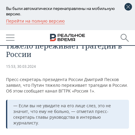
Вы были автоматически перенаправлены на мобильную
версию.
Перейти на полную версию
РЕГИОНЫ
ОБЩЕСТВО
Песков заявил, что Путин
БАШКОРТОСТАН
НОВОСТИ
тяжело переживает трагедии в
ТАТАРСТАН
АНАЛИТИКА
России
УДМУРТИЯ
НОВОСТИ АНАЛИТИКИ
ЭКОНОМИКА
15:53, 30.03.2024
ДЕКЛАРАЦИИ О ДОХОДАХ
НОВОСТИ ЭКОНОМИКИ
ПРОМЫШЛЕННОСТЬ
Пресс-секретарь президента России Дмитрий Песков
заявил, что Путин тяжело переживает трагедии в России.
КОРОЛИ ГОСЗАКАЗА ПФО
ФИНАНСЫ
НОВОСТИ
НЕДВИЖИМОСТЬ
Об этом сообщает канал ВГТРК «Россия 1».
ПРОМЫШЛЕННОСТИ
ВУЗЫ ТАТАРСТАНА
БАНКИ
НОВОСТИ НЕДВИЖИМОСТИ
АВТО
— Если вы не увидите на его лице слез, это не
АГРОПРОМ
значит, что ему не больно, — отметил пресс-
секретарь главы руководства в интервью
КОМУ ПРИНАДЛЕЖАТ
БЮДЖЕТ
НОВОСТИ АВТО
БИЗНЕС
ТОРГОВЫЕ ЦЕНТРЫ
МАШИНОСТРОЕНИЕ
журналисту.
ТАТАРСТАНА
ИНВЕСТИЦИИ
НОВОСТИ БИЗНЕСА
ТЕХНОЛОГИИ