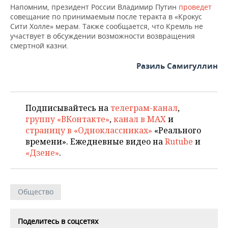
НЕФТЕХИМИЯ
Напомним, президент России Владимир Путин
проведет
совещание по принимаемым после теракта в «Крокус
РОЗНИЧНАЯ ТОРГОВЛЯ
НОВОСТИ ТЕХНОЛОГИЙ
МЕРОПРИЯТИЯ
Сити Холле» мерам. Также сообщается, что Кремль не
НЕФТЬ
участвует в обсуждении возможности возвращения
ТРАНСПОРТ
IT
НОВОСТИ МЕРОПРИЯТИЙ
СПОРТ
смертной казни.
ОПК
УСЛУГИ
МЕДИА
ВЫЕЗДНАЯ РЕДАКЦИЯ
НОВОСТИ СПОРТА
Разиль Самигуллин
ОБЩЕСТВО
ЭНЕРГЕТИКА
ТЕЛЕКОММУНИКАЦИИ
БИЗНЕС-БРАНЧИ
ФУТБОЛ
НОВОСТИ ОБЩЕСТВА
ФОТОГАЛЕРЕЯ
Подписывайтесь на
телеграм-канал
,
ONLINE-КОНФЕРЕНЦИИ
ХОККЕЙ
ВЛАСТЬ
СЮЖЕТЫ
группу «ВКонтакте»
,
канал в MAX
и
страницу в «Одноклассниках»
«Реального
ОТКРЫТАЯ ЛЕКЦИЯ
БАСКЕТБОЛ
ИНФРАСТРУКТУРА
СПРАВОЧНИК
времени». Ежедневные видео на
Rutube
и
«Дзене»
.
ВОЛЕЙБОЛ
ИСТОРИЯ
СПИСОК ПЕРСОН
ПОЛНАЯ ВЕРСИЯ
КИБЕРСПОРТ
КУЛЬТУРА
СПИСОК КОМПАНИЙ
Общество
ФИГУРНОЕ КАТАНИЕ
МЕДИЦИНА
Поделитесь в соцсетях