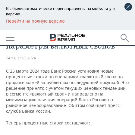
Вы были автоматически перенаправлены на мобильную
версию.
Перейти на полную версию
РЕГИОНЫ
ЭКОНОМИКА
Банк России изменил
БАШКОРТОСТАН
НОВОСТИ
параметры валютных свопов
ТАТАРСТАН
АНАЛИТИКА
14:11, 25.03.2024
УДМУРТИЯ
НОВОСТИ АНАЛИТИКИ
ЭКОНОМИКА
С 25 марта 2024 года Банк России установил новые
процентные ставки по операциям «валютный своп» по
ДЕКЛАРАЦИИ О ДОХОДАХ
НОВОСТИ ЭКОНОМИКИ
ПРОМЫШЛЕННОСТЬ
продаже юаней за рубли с их последующей покупкой. Это
решение принято с учетом текущих ценовых тенденций
КОРОЛИ ГОСЗАКАЗА ПФО
ФИНАНСЫ
НОВОСТИ
НЕДВИЖИМОСТЬ
в сегменте «валютный своп» и направлено на
ПРОМЫШЛЕННОСТИ
минимизацию влияния операций Банка России на
ВУЗЫ ТАТАРСТАНА
БАНКИ
НОВОСТИ НЕДВИЖИМОСТИ
АВТО
рыночное ценообразование. Об этом сообщает пресс-
АГРОПРОМ
служба Банка России.
КОМУ ПРИНАДЛЕЖАТ
БЮДЖЕТ
НОВОСТИ АВТО
БИЗНЕС
Теперь процентные ставки составляют:
ТОРГОВЫЕ ЦЕНТРЫ
МАШИНОСТРОЕНИЕ
ТАТАРСТАНА
ИНВЕСТИЦИИ
НОВОСТИ БИЗНЕСА
ТЕХНОЛОГИИ