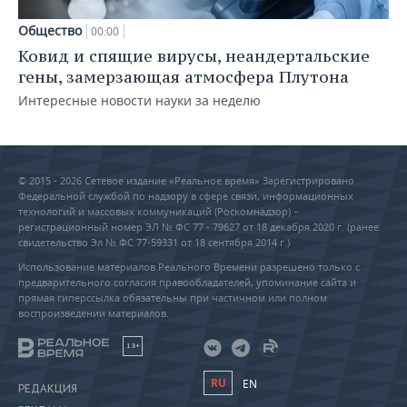
Общество
00:00
Ковид и спящие вирусы, неандертальские
гены, замерзающая атмосфера Плутона
Интересные новости науки за неделю
© 2015 - 2026 Сетевое издание «Реальное время» Зарегистрировано
Федеральной службой по надзору в сфере связи, информационных
технологий и массовых коммуникаций (Роскомнадзор) –
регистрационный номер ЭЛ № ФС 77 - 79627 от 18 декабря 2020 г. (ранее
свидетельство Эл № ФС 77-59331 от 18 сентября 2014 г.)
Использование материалов Реального Времени разрешено только с
предварительного согласия правообладателей, упоминание сайта и
прямая гиперссылка обязательны при частичном или полном
воспроизведении материалов.
18+
RU
EN
РЕДАКЦИЯ