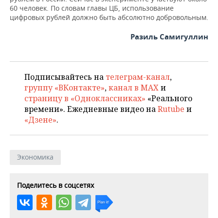
ВОДНЫЕ ВИДЫ СПОРТА
ОБРАЗОВАНИЕ
60 человек. По словам главы ЦБ, использование
цифровых рублей должно быть абсолютно добровольным.
ХОККЕЙ С МЯЧОМ
ПРОИСШЕСТВИЯ
Разиль Самигуллин
Подписывайтесь на
телеграм-канал
,
группу «ВКонтакте»
,
канал в MAX
и
страницу в «Одноклассниках»
«Реального
времени». Ежедневные видео на
Rutube
и
«Дзене»
.
Экономика
Поделитесь в соцсетях