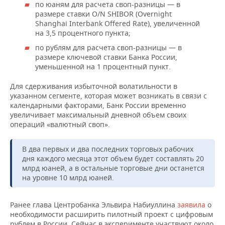
НЕФТЕХИМИЯ
по юаням для расчета своп-разницы — в
размере ставки O/N SHIBOR (Overnight
РОЗНИЧНАЯ ТОРГОВЛЯ
НОВОСТИ ТЕХНОЛОГИЙ
МЕРОПРИЯТИЯ
Shanghai Interbank Offered Rate), увеличенной
НЕФТЬ
на 3,5 процентного пункта;
ТРАНСПОРТ
IT
НОВОСТИ МЕРОПРИЯТИЙ
СПОРТ
по рублям для расчета своп-разницы — в
ОПК
размере ключевой ставки Банка России,
УСЛУГИ
МЕДИА
ВЫЕЗДНАЯ РЕДАКЦИЯ
НОВОСТИ СПОРТА
ОБЩЕСТВО
уменьшенной на 1 процентный пункт.
ЭНЕРГЕТИКА
Для сдерживания избыточной волатильности в
ТЕЛЕКОММУНИКАЦИИ
БИЗНЕС-БРАНЧИ
ФУТБОЛ
НОВОСТИ ОБЩЕСТВА
ФОТОГАЛЕРЕЯ
указанном сегменте, которая может возникать в связи с
календарными факторами, Банк России временно
ONLINE-КОНФЕРЕНЦИИ
ХОККЕЙ
ВЛАСТЬ
СЮЖЕТЫ
увеличивает максимальный дневной объем своих
операций «валютный своп».
ОТКРЫТАЯ ЛЕКЦИЯ
БАСКЕТБОЛ
ИНФРАСТРУКТУРА
СПРАВОЧНИК
В два первых и два последних торговых рабочих
ВОЛЕЙБОЛ
ИСТОРИЯ
СПИСОК ПЕРСОН
ПОЛНАЯ ВЕРСИЯ
дня каждого месяца этот объем будет составлять 20
млрд юаней, а в остальные торговые дни останется
на уровне 10 млрд юаней.
КИБЕРСПОРТ
КУЛЬТУРА
СПИСОК КОМПАНИЙ
ФИГУРНОЕ КАТАНИЕ
МЕДИЦИНА
Ранее глава Центробанка Эльвира Набиуллина
заявила
о
необходимости расширить пилотный проект с цифровым
рублем в России. Сейчас в эксперименте участвуют около