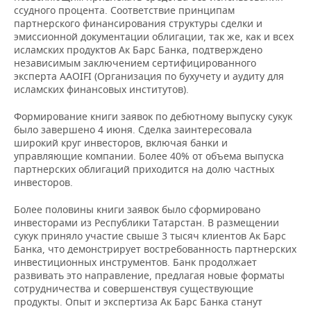
ВОДНЫЕ ВИДЫ СПОРТА
ОБРАЗОВАНИЕ
ссудного процента. Соответствие принципам
партнерского финансирования структуры сделки и
ХОККЕЙ С МЯЧОМ
ПРОИСШЕСТВИЯ
эмиссионной документации облигации, так же, как и всех
исламских продуктов Ак Барс Банка, подтверждено
независимым заключением сертифицированного
эксперта AAOIFI (Организация по бухучету и аудиту для
исламских финансовых институтов).
Формирование книги заявок по дебютному выпуску сукук
было завершено 4 июня. Сделка заинтересовала
широкий круг инвесторов, включая банки и
управляющие компании. Более 40% от объема выпуска
партнерских облигаций приходится на долю частных
инвесторов.
Более половины книги заявок было сформировано
инвесторами из Республики Татарстан. В размещении
сукук приняло участие свыше 3 тысяч клиентов Ак Барс
Банка, что демонстрирует востребованность партнерских
инвестиционных инструментов. Банк продолжает
развивать это направление, предлагая новые форматы
сотрудничества и совершенствуя существующие
продукты. Опыт и экспертиза Ак Барс Банка станут