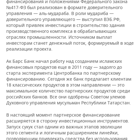
финансирования и положениями Федерального закона
НЕФТЕХИМИЯ
№417-ФЗ был реализован в формате доверительного
РОЗНИЧНАЯ ТОРГОВЛЯ
НОВОСТИ ТЕХНОЛОГИЙ
МЕРОПРИЯТИЯ
управления — аль-мудараба. В роли мудариба —
НЕФТЬ
доверительного управляющего — выступил ВЭБ.РФ,
который привлек инвестиции в строительство здания
ТРАНСПОРТ
IT
НОВОСТИ МЕРОПРИЯТИЙ
СПОРТ
ОПК
производственного комплекса в обрабатывающих
отраслях промышленности. Источником выплат
УСЛУГИ
МЕДИА
ВЫЕЗДНАЯ РЕДАКЦИЯ
НОВОСТИ СПОРТА
ОБЩЕСТВО
инвесторам станет денежный поток, формируемый в ходе
ЭНЕРГЕТИКА
реализации проекта.
ТЕЛЕКОММУНИКАЦИИ
БИЗНЕС-БРАНЧИ
ФУТБОЛ
НОВОСТИ ОБЩЕСТВА
ФОТОГАЛЕРЕЯ
Ак Барс Банк начал работу над созданием исламских
финансовых продуктов еще в 2011 году — задолго до
ONLINE-КОНФЕРЕНЦИИ
ХОККЕЙ
ВЛАСТЬ
СЮЖЕТЫ
старта эксперимента Центробанка по партнерскому
финансированию. Сегодня же банк предлагает клиентам
ОТКРЫТАЯ ЛЕКЦИЯ
БАСКЕТБОЛ
ИНФРАСТРУКТУРА
СПРАВОЧНИК
18 классических продуктов в этом направлении — это
максимальное количество партнерских продуктов среди
российских банков. Все они одобрены Советом улемов
ВОЛЕЙБОЛ
ИСТОРИЯ
СПИСОК ПЕРСОН
ПОЛНАЯ ВЕРСИЯ
Духовного управления мусульман Республики Татарстан.
КИБЕРСПОРТ
КУЛЬТУРА
СПИСОК КОМПАНИЙ
В настоящий момент партнерское финансирование
расширяется в сторону инвестиционных инструментов.
ФИГУРНОЕ КАТАНИЕ
МЕДИЦИНА
Запуск сукук стал одним из важных этапов эволюции
этого сегмента и логичным расширением линейки,
позволяющим привлекать средства без использования