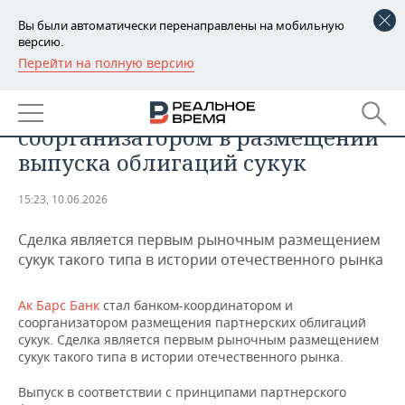
Вы были автоматически перенаправлены на мобильную
версию.
Перейти на полную версию
РЕГИОНЫ
ЭКОНОМИКА
Ак Барс Банк выступил
БАШКОРТОСТАН
НОВОСТИ
соорганизатором в размещении
ТАТАРСТАН
АНАЛИТИКА
выпуска облигаций сукук
УДМУРТИЯ
НОВОСТИ АНАЛИТИКИ
ЭКОНОМИКА
15:23, 10.06.2026
ДЕКЛАРАЦИИ О ДОХОДАХ
НОВОСТИ ЭКОНОМИКИ
ПРОМЫШЛЕННОСТЬ
Сделка является первым рыночным размещением
сукук такого типа в истории отечественного рынка
КОРОЛИ ГОСЗАКАЗА ПФО
ФИНАНСЫ
НОВОСТИ
НЕДВИЖИМОСТЬ
ПРОМЫШЛЕННОСТИ
Ак Барс Банк
стал банком-координатором и
ВУЗЫ ТАТАРСТАНА
БАНКИ
НОВОСТИ НЕДВИЖИМОСТИ
АВТО
соорганизатором размещения партнерских облигаций
АГРОПРОМ
сукук. Сделка является первым рыночным размещением
КОМУ ПРИНАДЛЕЖАТ
БЮДЖЕТ
НОВОСТИ АВТО
БИЗНЕС
сукук такого типа в истории отечественного рынка.
ТОРГОВЫЕ ЦЕНТРЫ
МАШИНОСТРОЕНИЕ
ТАТАРСТАНА
Выпуск в соответствии с принципами партнерского
ИНВЕСТИЦИИ
НОВОСТИ БИЗНЕСА
ТЕХНОЛОГИИ