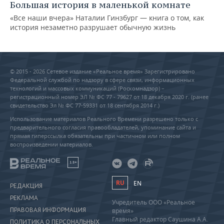
Большая история в маленькой комнате
«Все наши вчера» Наталии Гинзбург — книга о том, как
история незаметно разрушает обычную жизнь
© 2015 - 2026 Сетевое издание «Реальное время» Зарегистрировано
Федеральной службой по надзору в сфере связи, информационных
технологий и массовых коммуникаций (Роскомнадзор) –
регистрационный номер ЭЛ № ФС 77 - 79627 от 18 декабря 2020 г. (ранее
свидетельство Эл № ФС 77-59331 от 18 сентября 2014 г.)
Использование материалов Реального Времени разрешено только с
предварительного согласия правообладателей, упоминание сайта и
прямая гиперссылка обязательны при частичном или полном
воспроизведении материалов.
18+
RU
EN
РЕДАКЦИЯ
РЕКЛАМА
Учредитель ООО «Реальное
ПРАВОВАЯ ИНФОРМАЦИЯ
время»
Главный редактор Саушина А.А.
ПОЛИТИКА О ПЕРСОНАЛЬНЫХ