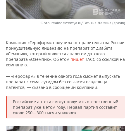
НЕФТЕХИМИЯ
РОЗНИЧНАЯ ТОРГОВЛЯ
НОВОСТИ ТЕХНОЛОГИЙ
МЕРОПРИЯТИЯ
НЕФТЬ
Фото: realnoevremya.ru/Татьяна Демина (архив)
ТРАНСПОРТ
IT
НОВОСТИ МЕРОПРИЯТИЙ
СПОРТ
ОПК
УСЛУГИ
МЕДИА
ВЫЕЗДНАЯ РЕДАКЦИЯ
НОВОСТИ СПОРТА
ОБЩЕСТВО
ЭНЕРГЕТИКА
Компания «Герофарм» получила от правительства России
принудительную лицензию на препарат от диабета
ТЕЛЕКОММУНИКАЦИИ
БИЗНЕС-БРАНЧИ
ФУТБОЛ
НОВОСТИ ОБЩЕСТВА
ФОТОГАЛЕРЕЯ
«Семавик», который является аналогом датского
препарата «Оземпик». Об этом
пишет
ТАСС со ссылкой на
ONLINE-КОНФЕРЕНЦИИ
ХОККЕЙ
ВЛАСТЬ
СЮЖЕТЫ
компанию.
— «Герофарм» в течение одного года сможет выпускать
ОТКРЫТАЯ ЛЕКЦИЯ
БАСКЕТБОЛ
ИНФРАСТРУКТУРА
СПРАВОЧНИК
препарат с семаглутидом без согласия владельца
патентов, — сказано в сообщении компании.
ВОЛЕЙБОЛ
ИСТОРИЯ
СПИСОК ПЕРСОН
ПОЛНАЯ ВЕРСИЯ
Российские аптеки смогут получить отечественный
КИБЕРСПОРТ
КУЛЬТУРА
СПИСОК КОМПАНИЙ
препарат уже в этом году. Первая партия составит
около 250—300 тысяч упаковок.
ФИГУРНОЕ КАТАНИЕ
МЕДИЦИНА