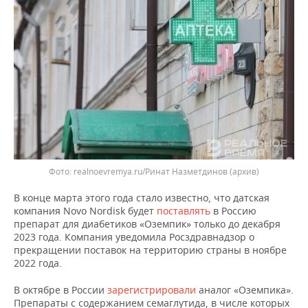
ВОДНЫЕ ВИДЫ СПОРТА
ОБРАЗОВАНИЕ
ХОККЕЙ С МЯЧОМ
ПРОИСШЕСТВИЯ
realnoevremya.ru/Ринат Назметдинов (архив)
В конце марта этого года стало известно, что датская
компания Novo Nordisk будет
поставлять
в Россию
препарат для диабетиков «Оземпик» только до декабря
2023 года. Компания уведомила Росздравнадзор о
прекращении поставок на территорию страны в ноябре
2022 года.
В октябре в России
зарегистрировали
аналог «Оземпика».
Препараты с содержанием семаглутида, в числе которых