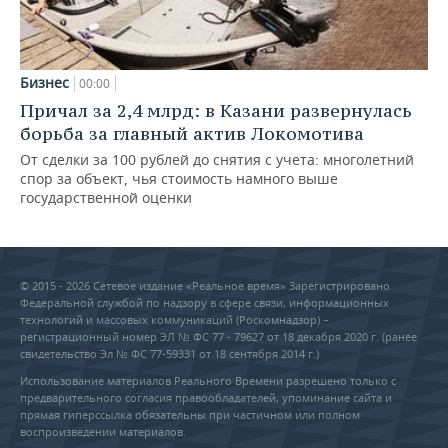
Бизнес
00:00
Причал за 2,4 млрд: в Казани развернулась
борьба за главный актив Локомотива
От сделки за 100 рублей до снятия с учета: многолетний
спор за объект, чья стоимость намного выше
государственной оценки
© 2015 - 2026 Сетевое издание «Реальное время» Зарегистрировано
Федеральной службой по надзору в сфере связи, информационных
технологий и массовых коммуникаций (Роскомнадзор) –
регистрационный номер ЭЛ № ФС 77 - 79627 от 18 декабря 2020 г. (ранее
свидетельство Эл № ФС 77-59331 от 18 сентября 2014 г.)
Использование материалов Реального Времени разрешено только с
предварительного согласия правообладателей, упоминание сайта и
прямая гиперссылка обязательны при частичном или полном
воспроизведении материалов.