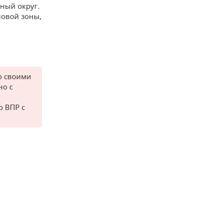
ный округ.
ловой зоны,
о своими
но с
о ВПР с