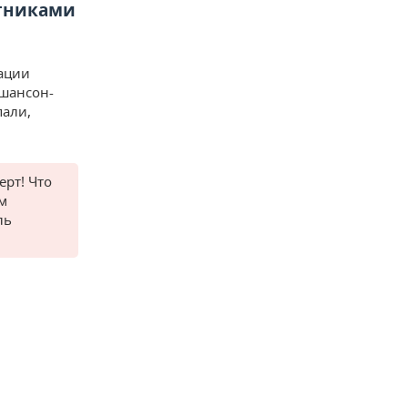
стниками
рации
 шансон-
пали,
ерт! Что
ам
ль