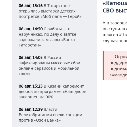
«Катюша
В Татарстане
06 авг, 15:16
СВО выс
открылись выставки детских
портретов «Мой папа — Герой»
А в заверш
выступила 
С работы — в
06 авг, 14:50
наручниках: по делу о взятке
шлягер «Чт
задержали замглавы «Банка
слушая зна
Татарстан»
— Огром
В России
06 авг, 14:05
поддерж
зафиксированы массовые сбои
онлайн-сервисов и мобильной
поднима
связи
команди
В Казани капремонт
06 авг, 13:25
дворов по программе «Наш двор»
завершен на 90%
Власти
06 авг, 12:29
Великобритании ввели санкции
против «Озон Банка»