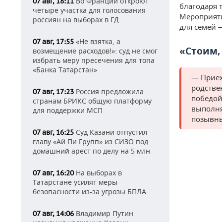
Во Франции откроют
07 авг, 18:11
благодаря 
четыре участка для голосования
Мероприяти
россиян на выборах в ГД
для семей 
«Не взятка, а
07 авг, 17:55
«Стоим,
возмещение расходов!»: суд не смог
избрать меру пресечения для топа
«Банка Татарстан»
— Приех
родстве
Россия предложила
07 авг, 17:23
победой!
странам БРИКС общую платформу
выполня
для поддержки МСП
позывн
Суд Казани отпустил
07 авг, 16:25
главу «Ай Пи Групп» из СИЗО под
домашний арест по делу на 5 млн
На выборах в
07 авг, 16:20
Татарстане усилят меры
безопасности из-за угрозы БПЛА
Владимир Путин
07 авг, 14:06