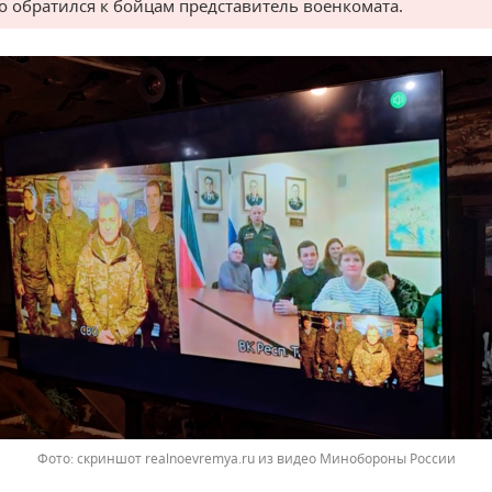
о обратился к бойцам представитель военкомата.
скриншот realnoevremya.ru из видео Минобороны России