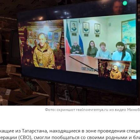
Фото: скриншот realnoevremya.ru из видео Мино
ащие из Татарстана, находящиеся в зоне проведения спец
ерации (СВО), смогли пообщаться со своими родными и б