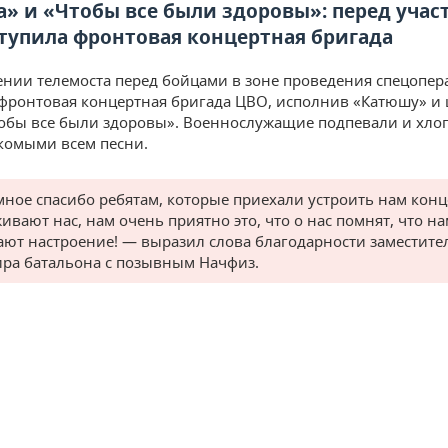
» и «Чтобы все были здоровы»: перед уча
тупила фронтовая концертная бригада
ении телемоста перед бойцами в зоне проведения спецопе
фронтовая концертная бригада ЦВО, исполнив «Катюшу» и
обы все были здоровы». Военнослужащие подпевали и хло
комыми всем песни.
ное спасибо ребятам, которые приехали устроить нам конц
ивают нас, нам очень приятно это, что о нас помнят, что н
ют настроение! — выразил слова благодарности заместите
ра батальона с позывным Начфиз.