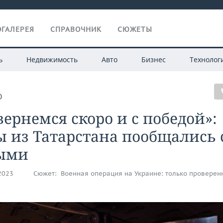
ГАЛЕРЕЯ
СПРАВОЧНИК
СЮЖЕТЫ
ь
Недвижимость
Авто
Бизнес
Технолог
О
ернемся скоро и с победой»:
 из Татарстана пообщались 
ыми
.2023
Сюжет:
Военная операция на Украине: только проверен