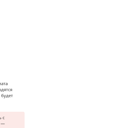
иата
рдятся
 будет
 с
! —