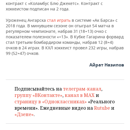
контракт с «Коламбус Блю Джекетс». Контракт с
хоккеистом подписан на 2 года.
Уроженец Ангарска
стал играть
в системе «Ак Барса» с
2018 года. В минувшем сезоне он отыграл 54 матча в
регулярном чемпионате, набрав 31 (18+13) очко с
показателем полезности «+13». В Кубке Гагарина форвард
стал третьим бомбардиром команды, набрав 12 (8+4)
очков в 24 играх. В КХЛ хоккеист провел 232 игры, набрав
99 (52+47) очков.
Айрат Назипов
Подписывайтесь на
телеграм-канал
,
группу «ВКонтакте»
,
канал в MAX
и
страницу в «Одноклассниках»
«Реального
времени». Ежедневные видео на
Rutube
и
«Дзене»
.