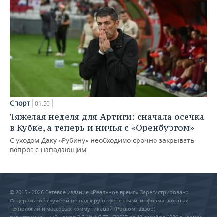
Спорт
01:50
Тяжелая неделя для Артиги: сначала осечка
в Кубке, а теперь и ничья с «Оренбургом»
С уходом Даку «Рубину» необходимо срочно закрывать
вопрос с нападающим
© 2015 - 2026 Сетевое издание «Реальное время» Зарегистрировано
Федеральной службой по надзору в сфере связи, информационных
технологий и массовых коммуникаций (Роскомнадзор) –
регистрационный номер ЭЛ № ФС 77 - 79627 от 18 декабря 2020 г. (ранее