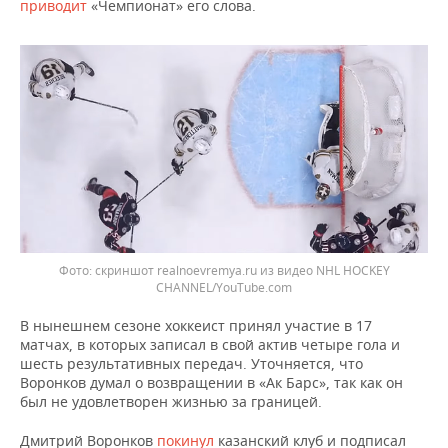
ВОДНЫЕ ВИДЫ СПОРТА
ОБРАЗОВАНИЕ
приводит
«Чемпионат» его слова.
ХОККЕЙ С МЯЧОМ
ПРОИСШЕСТВИЯ
скриншот realnoevremya.ru из видео NHL HOCKEY
CHANNEL/YouTube.com
В нынешнем сезоне хоккеист принял участие в 17
матчах, в которых записал в свой актив четыре гола и
шесть результативных передач. Уточняется, что
Воронков думал о возвращении в «Ак Барс», так как он
был не удовлетворен жизнью за границей.
Дмитрий Воронков
покинул
казанский клуб и подписал