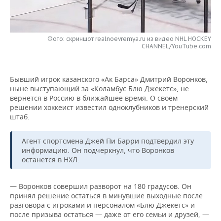
НЕФТЕХИМИЯ
РОЗНИЧНАЯ ТОРГОВЛЯ
НОВОСТИ ТЕХНОЛОГИЙ
МЕРОПРИЯТИЯ
НЕФТЬ
Фото: скриншот realnoevremya.ru из видео NHL HOCKEY
ТРАНСПОРТ
IT
НОВОСТИ МЕРОПРИЯТИЙ
СПОРТ
CHANNEL/YouTube.com
ОПК
УСЛУГИ
МЕДИА
ВЫЕЗДНАЯ РЕДАКЦИЯ
НОВОСТИ СПОРТА
ОБЩЕСТВО
ЭНЕРГЕТИКА
Бывший игрок казанского «Ак Барса» Дмитрий Воронков,
ТЕЛЕКОММУНИКАЦИИ
БИЗНЕС-БРАНЧИ
ФУТБОЛ
НОВОСТИ ОБЩЕСТВА
ФОТОГАЛЕРЕЯ
ныне выступающий за «Коламбус Блю Джекетс», не
вернется в Россию в ближайшее время. О своем
решении хоккеист известил одноклубников и тренерский
ONLINE-КОНФЕРЕНЦИИ
ХОККЕЙ
ВЛАСТЬ
СЮЖЕТЫ
штаб.
ОТКРЫТАЯ ЛЕКЦИЯ
БАСКЕТБОЛ
ИНФРАСТРУКТУРА
СПРАВОЧНИК
Агент спортсмена Джей Пи Барри подтвердил эту
информацию. Он подчеркнул, что Воронков
ВОЛЕЙБОЛ
ИСТОРИЯ
СПИСОК ПЕРСОН
ПОЛНАЯ ВЕРСИЯ
останется в НХЛ.
КИБЕРСПОРТ
КУЛЬТУРА
СПИСОК КОМПАНИЙ
— Воронков совершил разворот на 180 градусов. Он
принял решение остаться в минувшие выходные после
ФИГУРНОЕ КАТАНИЕ
МЕДИЦИНА
разговора с игроками и персоналом «Блю Джекетс» и
после призыва остаться — даже от его семьи и друзей, —