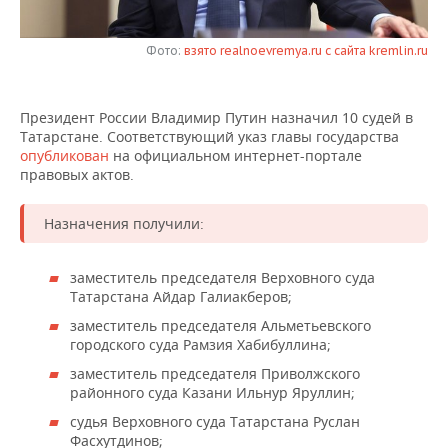
НЕФТЕХИМИЯ
РОЗНИЧНАЯ ТОРГОВЛЯ
НОВОСТИ ТЕХНОЛОГИЙ
МЕРОПРИЯТИЯ
НЕФТЬ
Фото:
взято realnoevremya.ru с сайта kremlin.ru
ТРАНСПОРТ
IT
НОВОСТИ МЕРОПРИЯТИЙ
СПОРТ
ОПК
Президент России Владимир Путин назначил 10 судей в
УСЛУГИ
МЕДИА
ВЫЕЗДНАЯ РЕДАКЦИЯ
НОВОСТИ СПОРТА
ОБЩЕСТВО
Татарстане. Соответствующий указ главы государства
ЭНЕРГЕТИКА
опубликован
на официальном интернет-портале
ТЕЛЕКОММУНИКАЦИИ
БИЗНЕС-БРАНЧИ
ФУТБОЛ
НОВОСТИ ОБЩЕСТВА
правовых актов.
ФОТОГАЛЕРЕЯ
ONLINE-КОНФЕРЕНЦИИ
ХОККЕЙ
ВЛАСТЬ
СЮЖЕТЫ
Назначения получили:
ОТКРЫТАЯ ЛЕКЦИЯ
БАСКЕТБОЛ
ИНФРАСТРУКТУРА
СПРАВОЧНИК
заместитель председателя Верховного суда
Татарстана Айдар Галиакберов;
ВОЛЕЙБОЛ
ИСТОРИЯ
СПИСОК ПЕРСОН
ПОЛНАЯ ВЕРСИЯ
заместитель председателя Альметьевского
городского суда Рамзия Хабибуллина;
КИБЕРСПОРТ
КУЛЬТУРА
СПИСОК КОМПАНИЙ
заместитель председателя Приволжского
районного суда Казани Ильнур Яруллин;
ФИГУРНОЕ КАТАНИЕ
МЕДИЦИНА
судья Верховного суда Татарстана Руслан
Фасхутдинов;