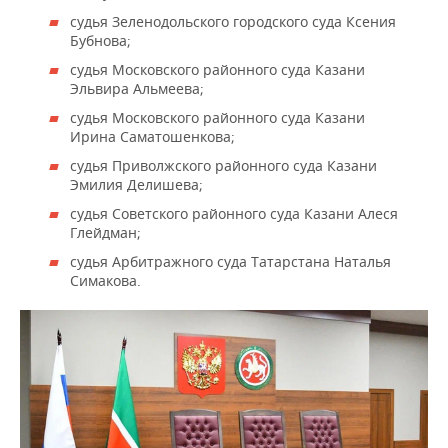
ВОДНЫЕ ВИДЫ СПОРТА
ОБРАЗОВАНИЕ
судья Зеленодольского городского суда Ксения
Бубнова;
ХОККЕЙ С МЯЧОМ
ПРОИСШЕСТВИЯ
судья Московского районного суда Казани
Эльвира Альмеева;
судья Московского районного суда Казани
Ирина Саматошенкова;
судья Приволжского районного суда Казани
Эмилия Делишева;
судья Советского районного суда Казани Алеся
Глейдман;
судья Арбитражного суда Татарстана Наталья
Симакова.