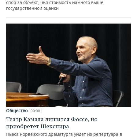
спор за объект, чья стоимость намного выше
государственной оценки
Общество
00:00
Театр Камала лишится Фоссе, но
приобретет Шекспира
Пьеса норвежского драматурга уйдет из репертуара в