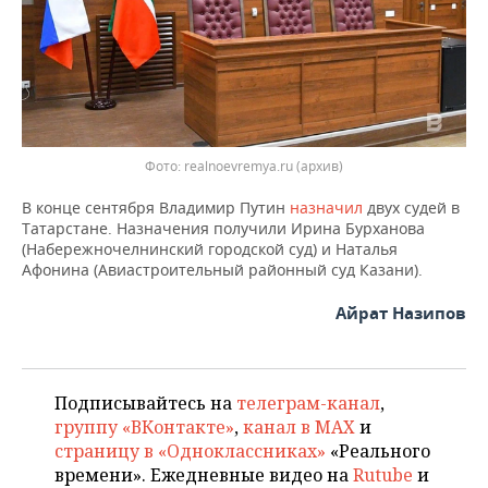
realnoevremya.ru (архив)
В конце сентября Владимир Путин
назначил
двух судей в
Татарстане. Назначения получили Ирина Бурханова
(Набережночелнинский городской суд) и Наталья
Афонина (Авиастроительный районный суд Казани).
Айрат Назипов
Подписывайтесь на
телеграм-канал
,
группу «ВКонтакте»
,
канал в MAX
и
страницу в «Одноклассниках»
«Реального
времени». Ежедневные видео на
Rutube
и