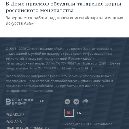
В Доме приемов обсудили татарские корни
российского меценатства
Завершается работа над новой книгой «Квартал изящных
искусств ASG»
© 2015 - 2026 Сетевое издание «Реальное время» Зарегистрировано
Федеральной службой по надзору в сфере связи, информационных
технологий и массовых коммуникаций (Роскомнадзор) –
регистрационный номер ЭЛ № ФС 77 - 79627 от 18 декабря 2020 г. (ранее
свидетельство Эл № ФС 77-59331 от 18 сентября 2014 г.)
Использование материалов Реального Времени разрешено только с
предварительного согласия правообладателей, упоминание сайта и
прямая гиперссылка обязательны при частичном или полном
воспроизведении материалов.
18+
RU
EN
РЕДАКЦИЯ
РЕКЛАМА
Учредитель ООО «Реальное
ПРАВОВАЯ ИНФОРМАЦИЯ
время»