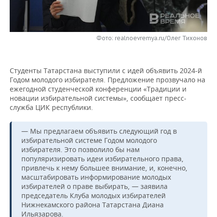
НЕФТЕХИМИЯ
РОЗНИЧНАЯ ТОРГОВЛЯ
НОВОСТИ ТЕХНОЛОГИЙ
МЕРОПРИЯТИЯ
НЕФТЬ
Фото: realnoevremya.ru/Олег Тихонов
ТРАНСПОРТ
IT
НОВОСТИ МЕРОПРИЯТИЙ
СПОРТ
ОПК
УСЛУГИ
МЕДИА
ВЫЕЗДНАЯ РЕДАКЦИЯ
НОВОСТИ СПОРТА
ОБЩЕСТВО
ЭНЕРГЕТИКА
Студенты Татарстана выступили с идей объявить 2024-й
Годом молодого избирателя. Предложение прозвучало на
ТЕЛЕКОММУНИКАЦИИ
БИЗНЕС-БРАНЧИ
ФУТБОЛ
НОВОСТИ ОБЩЕСТВА
ФОТОГАЛЕРЕЯ
ежегодной студенческой конференции «Традиции и
новации избирательной системы», сообщает пресс-
ONLINE-КОНФЕРЕНЦИИ
ХОККЕЙ
ВЛАСТЬ
СЮЖЕТЫ
служба ЦИК республики.
ОТКРЫТАЯ ЛЕКЦИЯ
БАСКЕТБОЛ
ИНФРАСТРУКТУРА
СПРАВОЧНИК
— Мы предлагаем объявить следующий год в
избирательной системе Годом молодого
избирателя. Это позволило бы нам
ВОЛЕЙБОЛ
ИСТОРИЯ
СПИСОК ПЕРСОН
ПОЛНАЯ ВЕРСИЯ
популяризировать идеи избирательного права,
привлечь к нему большее внимание, и, конечно,
КИБЕРСПОРТ
КУЛЬТУРА
СПИСОК КОМПАНИЙ
масштабировать информирование молодых
избирателей о праве выбирать, — заявила
председатель Клуба молодых избирателей
ФИГУРНОЕ КАТАНИЕ
МЕДИЦИНА
Нижнекамского района Татарстана Диана
Ильязарова.